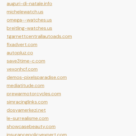
auguri-di-natale.info
michelewatch.us
omega--watches.us
breitling-watches.us
tgarnettcentrallautoads.com
fixadvert.com
autopluz.co
save3time-c.com
vexonhcf.com
demos-pixelsparadise.com
mediatitude.com
prewarmotorcycles.com
simracinglinks.com
dosyamerkezi.net
le-surrealisme.com
showcasebeauty.com
insurancepolicyexpert.com