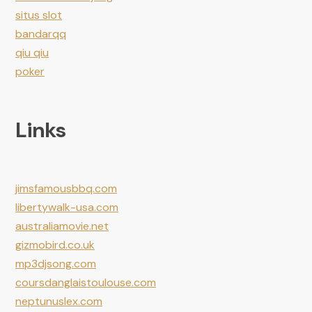
situs slot
bandarqq
qiu qiu
poker
Links
jimsfamousbbq.com
libertywalk-usa.com
australiamovie.net
gizmobird.co.uk
mp3djsong.com
coursdanglaistoulouse.com
neptunuslex.com