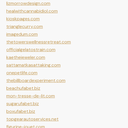
lizmorrowdesign.com
healwithcannabidiol.com
kioskpages.com
trianglecurry.com
imagedum.com
thetowerswellnessretreat.com
officialgelatostrain.com
kaethejeweler.com
sattamatkasattaking.com
onepetlife.com
thebillboardexperiment.com
beachufabet.biz
mon-tresse-de-lit.com
sugarufabet.biz
boxufabet.biz
topgearautoservices.net
figurine-jouet.com