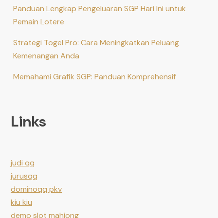
Panduan Lengkap Pengeluaran SGP Hari Ini untuk
Pemain Lotere
Strategi Togel Pro: Cara Meningkatkan Peluang
Kemenangan Anda
Memahami Grafik SGP: Panduan Komprehensif
Links
judi qq
jurusqq
dominoqq pkv
kiu kiu
demo slot mahjong