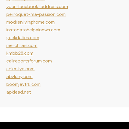
your-facebook-address.com
perroquet-ma-passion.com
modrenlivinghome.com
instadatahelpainews.com
geekdailies.com
merchrain.com
kmbb28.com
callreportsforum.com
sokmilya.com
abyluny.com
boomjavtrk.com
apklead.net