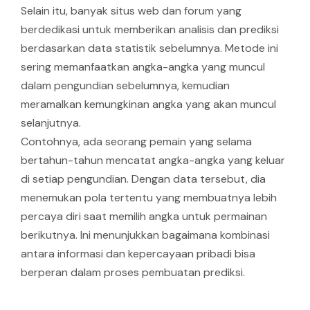
Selain itu, banyak situs web dan forum yang
berdedikasi untuk memberikan analisis dan prediksi
berdasarkan data statistik sebelumnya. Metode ini
sering memanfaatkan angka-angka yang muncul
dalam pengundian sebelumnya, kemudian
meramalkan kemungkinan angka yang akan muncul
selanjutnya.
Contohnya, ada seorang pemain yang selama
bertahun-tahun mencatat angka-angka yang keluar
di setiap pengundian. Dengan data tersebut, dia
menemukan pola tertentu yang membuatnya lebih
percaya diri saat memilih angka untuk permainan
berikutnya. Ini menunjukkan bagaimana kombinasi
antara informasi dan kepercayaan pribadi bisa
berperan dalam proses pembuatan prediksi.