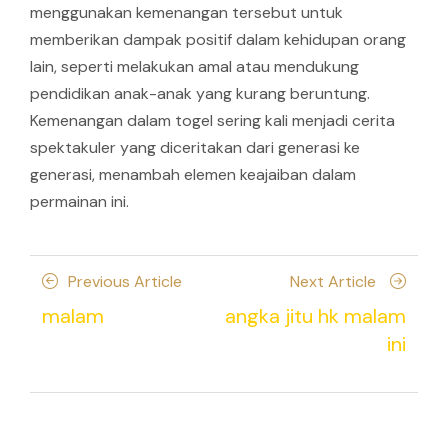
menggunakan kemenangan tersebut untuk
memberikan dampak positif dalam kehidupan orang
lain, seperti melakukan amal atau mendukung
pendidikan anak-anak yang kurang beruntung.
Kemenangan dalam togel sering kali menjadi cerita
spektakuler yang diceritakan dari generasi ke
generasi, menambah elemen keajaiban dalam
permainan ini.
Posts
Previous
Next
Previous Article
Next Article
navigation
Article
Article
malam
angka jitu hk malam
ini