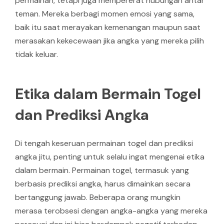
permainan, tetapi juga mempererat hubungan antar
teman. Mereka berbagi momen emosi yang sama,
baik itu saat merayakan kemenangan maupun saat
merasakan kekecewaan jika angka yang mereka pilih
tidak keluar.
Etika dalam Bermain Togel
dan Prediksi Angka
Di tengah keseruan permainan togel dan prediksi
angka jitu, penting untuk selalu ingat mengenai etika
dalam bermain. Permainan togel, termasuk yang
berbasis prediksi angka, harus dimainkan secara
bertanggung jawab. Beberapa orang mungkin
merasa terobsesi dengan angka-angka yang mereka