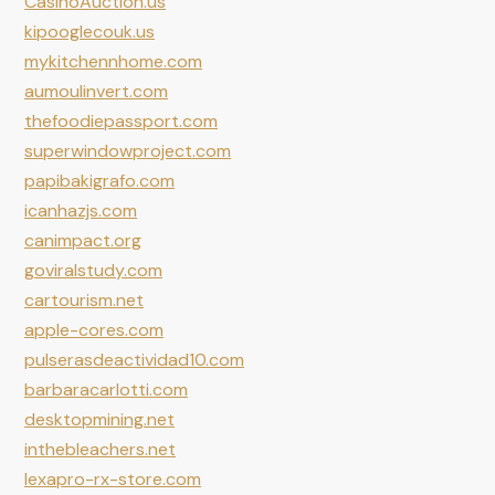
CasinoAuction.us
kipooglecouk.us
mykitchennhome.com
aumoulinvert.com
thefoodiepassport.com
superwindowproject.com
papibakigrafo.com
icanhazjs.com
canimpact.org
goviralstudy.com
cartourism.net
apple-cores.com
pulserasdeactividad10.com
barbaracarlotti.com
desktopmining.net
inthebleachers.net
lexapro-rx-store.com