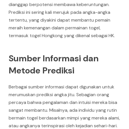
dianggap berpotensi membawa keberuntungan.
Prediksi ini sering kali merujuk pada angka-angka
tertentu, yang diyakini dapat membantu pemain
meraih kemenangan dalam permainan togel,
termasuk togel Hongkong yang dikenal sebagai HK.
Sumber Informasi dan
Metode Prediksi
Berbagai sumber informasi dapat digunakan untuk
merumuskan prediksi angka jitu. Sebagian orang
percaya bahwa pengalaman dan intuisi mereka bisa
sangat membantu. Misalnya, ada individu yang rutin
bermain togel berdasarkan mimpi yang mereka alami,
atau angkanya terinspirasi oleh kejadian sehari-hari.