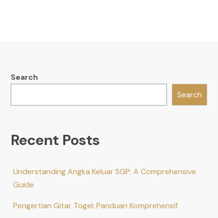
Search
Search
Recent Posts
Understanding Angka Keluar SGP: A Comprehensive
Guide
Pengertian Gitar Togel: Panduan Komprehensif