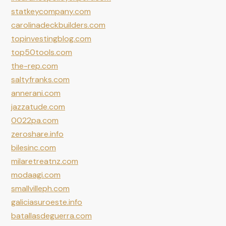
statkeycompany.com
carolinadeckbuilders.com
topinvestingblog.com
top50tools.com
the-rep.com
saltyfranks.com
annerani.com
jazzatude.com
0022pa.com
zeroshare.info
bilesinc.com
milaretreatnz.com
modaagi.com
smallvilleph.com
galiciasuroeste.info
batallasdeguerra.com