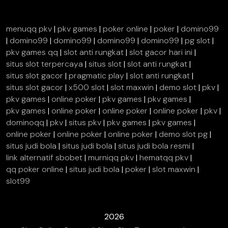
menuqq pkv
|
pkv games
|
poker online
|
poker
|
domino99
|
domino99
|
domino99
|
domino99
|
domino99
|
pg slot
|
pkv games qq
|
slot anti rungkat
|
slot gacor hari ini
|
situs slot terpercaya
|
situs slot
|
slot anti rungkat
|
situs slot gacor
|
pragmatic play
|
slot anti rungkat
|
situs slot gacor
|
x500 slot
|
slot maxwin
|
demo slot
|
pkv
|
pkv games
|
online poker
|
pkv games
|
pkv games
|
pkv games
|
online poker
|
online poker
|
online poker
|
pkv
|
dominoqq
|
pkv
|
situs pkv
|
pkv games
|
pkv games
|
online poker
|
online poker
|
online poker
|
demo slot pg
|
situs judi bola
|
situs judi bola
|
situs judi bola resmi
|
link alternatif sbobet
|
murniqq pkv
|
hematqq pkv
|
qq poker online
|
situs judi bola
|
poker
|
slot maxwin
|
slot99
2026