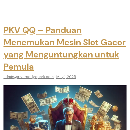
PKV QQ – Panduan
Menemukan Mesin Slot Gacor
yang Menguntungkan untuk
Pemula
admin@riversedgepark.com
|
May 1, 2025