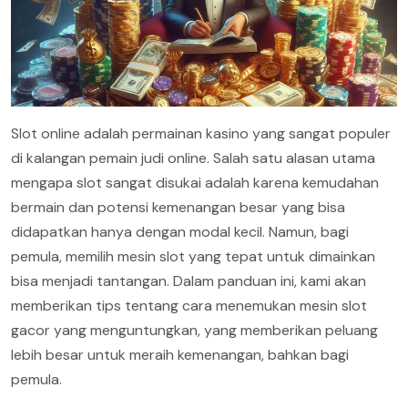
Slot online adalah permainan kasino yang sangat populer
di kalangan pemain judi online. Salah satu alasan utama
mengapa slot sangat disukai adalah karena kemudahan
bermain dan potensi kemenangan besar yang bisa
didapatkan hanya dengan modal kecil. Namun, bagi
pemula, memilih mesin slot yang tepat untuk dimainkan
bisa menjadi tantangan. Dalam panduan ini, kami akan
memberikan tips tentang cara menemukan mesin slot
gacor yang menguntungkan, yang memberikan peluang
lebih besar untuk meraih kemenangan, bahkan bagi
pemula.