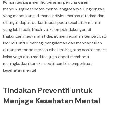
Komunitas juga memiliki peranan penting dalam
mendukung kesehatan mental anggotanya. Lingkungan
yang mendukung, di mana individu merasa diterima dan
dihargai, dapat berkontribusi pada kesehatan mental
yang lebih baik. Misalnya, kelompok dukungan di
lingkungan masyarakat dapat menyediakan tempat bagi
individu untuk berbagi pengalaman dan mendapatkan
dukungan tanpa merasa dihakimi. Kegiatan sosial seperti
kelas yoga atau meditasi juga dapat membantu
meningkatkan koneksi sosial sambil memperkuat
kesehatan mental.
Tindakan Preventif untuk
Menjaga Kesehatan Mental