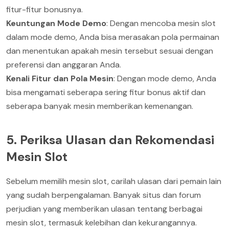
fitur-fitur bonusnya.
Keuntungan Mode Demo
: Dengan mencoba mesin slot
dalam mode demo, Anda bisa merasakan pola permainan
dan menentukan apakah mesin tersebut sesuai dengan
preferensi dan anggaran Anda.
Kenali Fitur dan Pola Mesin
: Dengan mode demo, Anda
bisa mengamati seberapa sering fitur bonus aktif dan
seberapa banyak mesin memberikan kemenangan.
5. Periksa Ulasan dan Rekomendasi
Mesin Slot
Sebelum memilih mesin slot, carilah ulasan dari pemain lain
yang sudah berpengalaman. Banyak situs dan forum
perjudian yang memberikan ulasan tentang berbagai
mesin slot, termasuk kelebihan dan kekurangannya.