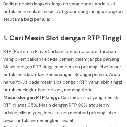
Berikut adalah langkah-langkah yang dapat Anda ikuti
untuk menemukan mesin slot gacor yang menguntungkan,
terutama bagi pemula:
1. Cari Mesin Slot dengan RTP Tinggi
RTP (Return to Player) adalah persentase dari taruhan
yang dikembalikan kepada pemain dalam jangka panjang.
Mesin dengan RTP tinggi memberikan peluang lebih besar
untuk mendapatkan kemenangan. Sebagai pemula, Anda
harus fokus pada mesin slot dengan RTP yang lebih tinggi
untuk meningkatkan peluang menang Anda.
Mesin dengan RTP tinggi
: Cari mesin slot yang memiliki
RTP di atas 95%. Mesin dengan RTP 96% atau lebih
adalah pilihan yang ideal karena memberi peluang lebih
besar untuk memenangkan hadiah.