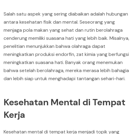
Salah satu aspek yang sering diabaikan adalah hubungan
antara kesehatan fisik dan mental. Seseorang yang
menjaga pola makan yang sehat dan rutin berolahraga
cenderung memiliki suasana hati yang lebih baik. Misalnya,
penelitian menunjukkan bahwa olahraga dapat
meningkatkan produksi endorfin, zat kimia yang berfungsi
meningkatkan suasana hati. Banyak orang menemukan
bahwa setelah berolahraga, mereka merasa lebih bahagia
dan lebih siap untuk menghadapi tantangan sehari-hari.
Kesehatan Mental di Tempat
Kerja
Kesehatan mental di tempat kerja menjadi topik yang