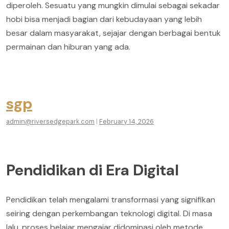
diperoleh. Sesuatu yang mungkin dimulai sebagai sekadar
hobi bisa menjadi bagian dari kebudayaan yang lebih
besar dalam masyarakat, sejajar dengan berbagai bentuk
permainan dan hiburan yang ada.
sgp
admin@riversedgepark.com
|
February 14, 2026
Pendidikan di Era Digital
Pendidikan telah mengalami transformasi yang signifikan
seiring dengan perkembangan teknologi digital. Di masa
lalu, proses belajar mengajar didominasi oleh metode