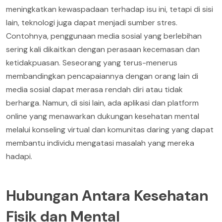
meningkatkan kewaspadaan terhadap isu ini, tetapi di sisi
lain, teknologi juga dapat menjadi sumber stres.
Contohnya, penggunaan media sosial yang berlebihan
sering kali dikaitkan dengan perasaan kecemasan dan
ketidakpuasan. Seseorang yang terus-menerus
membandingkan pencapaiannya dengan orang lain di
media sosial dapat merasa rendah diri atau tidak
berharga. Namun, di sisi lain, ada aplikasi dan platform
online yang menawarkan dukungan kesehatan mental
melalui konseling virtual dan komunitas daring yang dapat
membantu individu mengatasi masalah yang mereka
hadapi.
Hubungan Antara Kesehatan
Fisik dan Mental