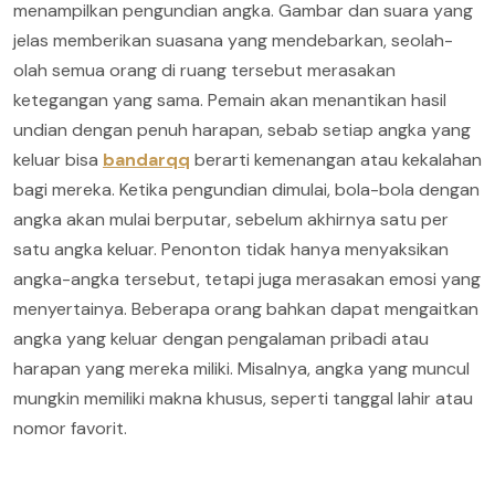
menampilkan pengundian angka. Gambar dan suara yang
jelas memberikan suasana yang mendebarkan, seolah-
olah semua orang di ruang tersebut merasakan
ketegangan yang sama. Pemain akan menantikan hasil
undian dengan penuh harapan, sebab setiap angka yang
keluar bisa
bandarqq
berarti kemenangan atau kekalahan
bagi mereka. Ketika pengundian dimulai, bola-bola dengan
angka akan mulai berputar, sebelum akhirnya satu per
satu angka keluar. Penonton tidak hanya menyaksikan
angka-angka tersebut, tetapi juga merasakan emosi yang
menyertainya. Beberapa orang bahkan dapat mengaitkan
angka yang keluar dengan pengalaman pribadi atau
harapan yang mereka miliki. Misalnya, angka yang muncul
mungkin memiliki makna khusus, seperti tanggal lahir atau
nomor favorit.