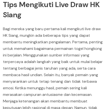
Tips Mengikuti Live Draw HK
Siang
Bagi mereka yang baru pertama kali mengikuti live draw
HK Siang, mungkin ada beberapa tips yang dapat
membantu meningkatkan pengalaman. Pertama, penting
untuk memahami bagaimana permainan togel hongkong
ini berjalan. Menggunakan sumber informasi yang
terpercaya adalah langkah yang baik untuk mulai belajar
tentang berbagai jenis taruhan yang ada, serta cara
membaca hasil undian. Selain itu, banyak pemain yang
menyarankan untuk tetap tenang dan tidak terbawa
emosi. Ketika menunggu hasil, pemain sering kali
merasakan campuran antusiasme dan kecemasan.
Menjaga ketenangan akan membantu membuat
keputusan lebih rasional di masa depan. Namun, tidak