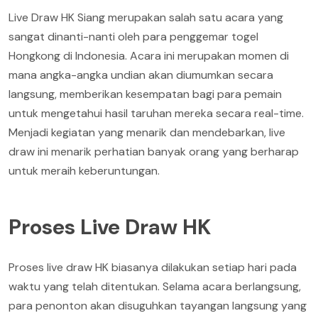
Live Draw HK Siang merupakan salah satu acara yang
sangat dinanti-nanti oleh para penggemar togel
Hongkong di Indonesia. Acara ini merupakan momen di
mana angka-angka undian akan diumumkan secara
langsung, memberikan kesempatan bagi para pemain
untuk mengetahui hasil taruhan mereka secara real-time.
Menjadi kegiatan yang menarik dan mendebarkan, live
draw ini menarik perhatian banyak orang yang berharap
untuk meraih keberuntungan.
Proses Live Draw HK
Proses live draw HK biasanya dilakukan setiap hari pada
waktu yang telah ditentukan. Selama acara berlangsung,
para penonton akan disuguhkan tayangan langsung yang