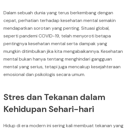
Dalam sebuah dunia yang terus berkembang dengan
cepat, perhatian terhadap kesehatan mental semakin
mendapatkan sorotan yang penting. Situasi global,
seperti pandemi COVID-19, telah menyoroti betapa
pentingnya kesehatan mental serta dampak yang
mungkin ditimbulkan jika kita mengabaikannya. Kesehatan
mental bukan hanya tentang menghindari gangguan
mental yang serius, tetapi juga mencakup kesejahteraan
emosional dan psikologis secara umum.
Stres dan Tekanan dalam
Kehidupan Sehari-hari
Hidup di era modern ini sering kali membuat tekanan yang