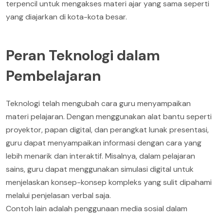
terpencil untuk mengakses materi ajar yang sama seperti
yang diajarkan di kota-kota besar.
Peran Teknologi dalam
Pembelajaran
Teknologi telah mengubah cara guru menyampaikan
materi pelajaran. Dengan menggunakan alat bantu seperti
proyektor, papan digital, dan perangkat lunak presentasi,
guru dapat menyampaikan informasi dengan cara yang
lebih menarik dan interaktif. Misalnya, dalam pelajaran
sains, guru dapat menggunakan simulasi digital untuk
menjelaskan konsep-konsep kompleks yang sulit dipahami
melalui penjelasan verbal saja.
Contoh lain adalah penggunaan media sosial dalam