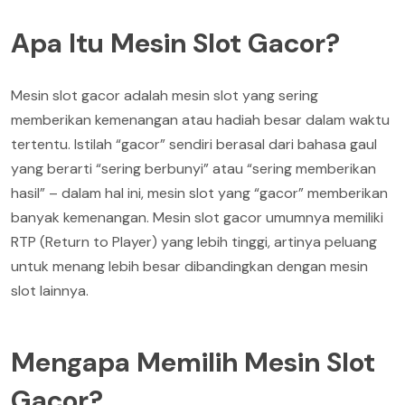
Apa Itu Mesin Slot Gacor?
Mesin slot gacor adalah mesin slot yang sering
memberikan kemenangan atau hadiah besar dalam waktu
tertentu. Istilah “gacor” sendiri berasal dari bahasa gaul
yang berarti “sering berbunyi” atau “sering memberikan
hasil” – dalam hal ini, mesin slot yang “gacor” memberikan
banyak kemenangan. Mesin slot gacor umumnya memiliki
RTP (Return to Player) yang lebih tinggi, artinya peluang
untuk menang lebih besar dibandingkan dengan mesin
slot lainnya.
Mengapa Memilih Mesin Slot
Gacor?