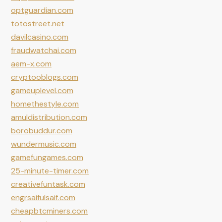
optguardian.com
totostreet.net
davilcasino.com
fraudwatchai.com
aem-x.com
cryptooblogs.com
gameuplevel.com
homethestyle.com
amuldistribution.com
borobuddur.com
wundermusic.com
gamefungames.com
25-minute-timer.com
creativefuntask.com
engrsaifulsaif.com
cheapbtcminers.com