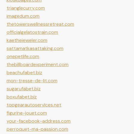
trianglecurry.com
imagedum.com
thetowerswellnessretreat.com
officialgelatostrain.com
kaethejeweler.com
sattamatkasattaking.com
onepetlife.com
thebillboardexperiment.com
beachufabet.biz
mon-tresse-de-lit.com
sugarufabet.biz
boxufabet.biz
topgearautoservices.net
figurine-jouet.com
your-facebook-address.com
perroquet-ma-passion.com