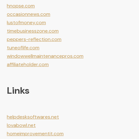
hnopse.com
occasionnews.com
lustofmoney.com
timebusinesszone.com
peppers-reflection.com
tuneoflife.com
windowwellmaintenancepros.com
affiliateholder.com
Links
helpdesksoftwares.net
lovabowl.net
homeimprovementit.com