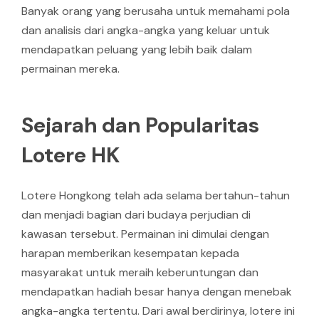
Banyak orang yang berusaha untuk memahami pola
dan analisis dari angka-angka yang keluar untuk
mendapatkan peluang yang lebih baik dalam
permainan mereka.
Sejarah dan Popularitas
Lotere HK
Lotere Hongkong telah ada selama bertahun-tahun
dan menjadi bagian dari budaya perjudian di
kawasan tersebut. Permainan ini dimulai dengan
harapan memberikan kesempatan kepada
masyarakat untuk meraih keberuntungan dan
mendapatkan hadiah besar hanya dengan menebak
angka-angka tertentu. Dari awal berdirinya, lotere ini