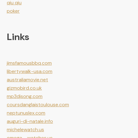
qiu qiu
poker
Links
jimsfamousbbq.com
libertywalk-usa.com
australiamovie.net
gizmobird.co.uk
mp3djsong.com
coursdanglaistoulouse.com
neptunuslex.com
auguri-di-natale.info
michelewatch.us
omega--watches.us