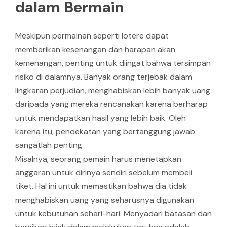
dalam Bermain
Meskipun permainan seperti lotere dapat
memberikan kesenangan dan harapan akan
kemenangan, penting untuk diingat bahwa tersimpan
risiko di dalamnya. Banyak orang terjebak dalam
lingkaran perjudian, menghabiskan lebih banyak uang
daripada yang mereka rencanakan karena berharap
untuk mendapatkan hasil yang lebih baik. Oleh
karena itu, pendekatan yang bertanggung jawab
sangatlah penting.
Misalnya, seorang pemain harus menetapkan
anggaran untuk dirinya sendiri sebelum membeli
tiket. Hal ini untuk memastikan bahwa dia tidak
menghabiskan uang yang seharusnya digunakan
untuk kebutuhan sehari-hari. Menyadari batasan dan