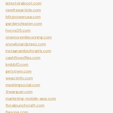
latestviralpost.com
newfreearticle.com
blitzpowerusa.com
gardenofeaten.com
hycys05.com
onemoremilerunning.com
snowboardsteez.com
instagrambioforgirls.com
cashflowxfiles.com
kmbb10.com
getxtrem.com
weactinfo.com
meshingsocial.com
thearguer.com
marketing-mobile-app.com
floralpunchcraft.com
fiasone.com