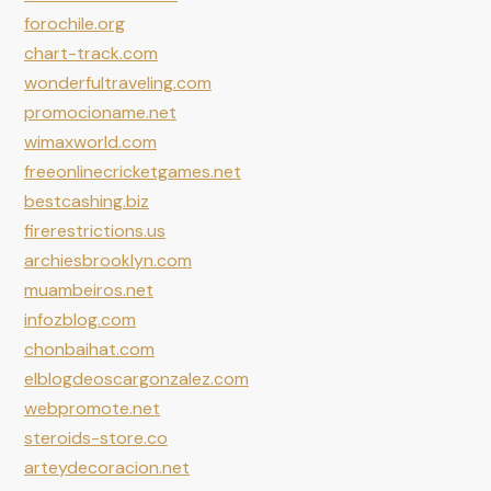
forochile.org
chart-track.com
wonderfultraveling.com
promocioname.net
wimaxworld.com
freeonlinecricketgames.net
bestcashing.biz
firerestrictions.us
archiesbrooklyn.com
muambeiros.net
infozblog.com
chonbaihat.com
elblogdeoscargonzalez.com
webpromote.net
steroids-store.co
arteydecoracion.net