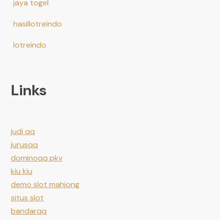
jaya togel
hasillotreindo
lotreindo
Links
judi qq
jurusqq
dominoqq pkv
kiu kiu
demo slot mahjong
situs slot
bandarqq