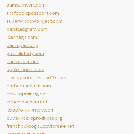
aumoulinvert.com
thefoodiepassport.com
superwindowproject.com
papibakigrafo.com
icanhazjs.com
canimpact.org
goviralstudy.com
cartourism.net
apple-cores.com
pulserasdeactividad10.com
barbaracarlotti.com
desktopmining.net
inthebleachers.net
lexapro-rx-store.com
buyskincareproducts.org
frenchbulldogpuppyforsale.net