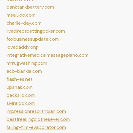
danktankbattery.com
mealudo.com
charlie-day.com
livedirectbettingpoker.com
foxbusinessupdate.com
lovedaddy.org
integrativemedicalmassageplano.com
mrrugwashing.com
acb-bankia.com
flash-es.net
upshak.com
backsilo.com
siviralqq.com
impressionresorthoian.com
bestfreakingclothesever.com
falling-film-evaporator.com