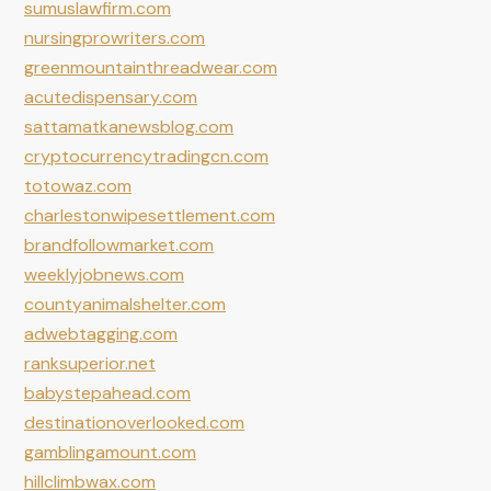
sumuslawfirm.com
nursingprowriters.com
greenmountainthreadwear.com
acutedispensary.com
sattamatkanewsblog.com
cryptocurrencytradingcn.com
totowaz.com
charlestonwipesettlement.com
brandfollowmarket.com
weeklyjobnews.com
countyanimalshelter.com
adwebtagging.com
ranksuperior.net
babystepahead.com
destinationoverlooked.com
gamblingamount.com
hillclimbwax.com