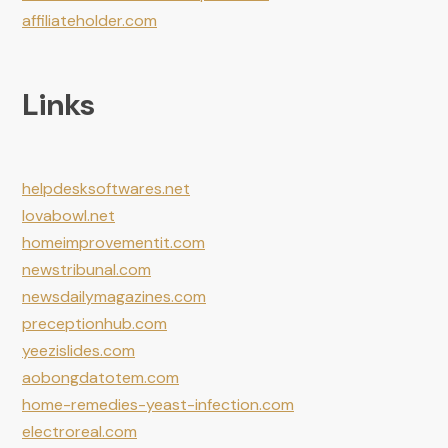
affiliateholder.com
Links
helpdesksoftwares.net
lovabowl.net
homeimprovementit.com
newstribunal.com
newsdailymagazines.com
preceptionhub.com
yeezislides.com
aobongdatotem.com
home-remedies-yeast-infection.com
electroreal.com