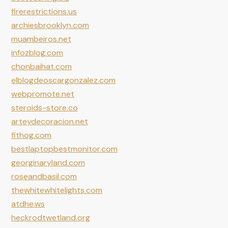
firerestrictions.us
archiesbrooklyn.com
muambeiros.net
infozblog.com
chonbaihat.com
elblogdeoscargonzalez.com
webpromote.net
steroids-store.co
arteydecoracion.net
fithog.com
bestlaptopbestmonitor.com
georginaryland.com
roseandbasil.com
thewhitewhitelights.com
atdhe.ws
heckrodtwetland.org