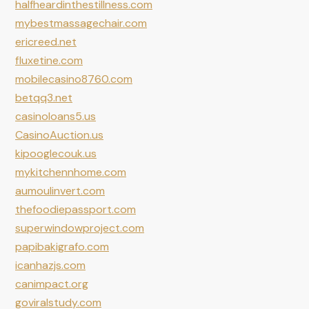
halfheardinthestillness.com
mybestmassagechair.com
ericreed.net
fluxetine.com
mobilecasino8760.com
betqq3.net
casinoloans5.us
CasinoAuction.us
kipooglecouk.us
mykitchennhome.com
aumoulinvert.com
thefoodiepassport.com
superwindowproject.com
papibakigrafo.com
icanhazjs.com
canimpact.org
goviralstudy.com