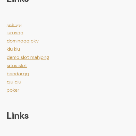
judi qq
jurusqq
dominoqq pkv
kiu kiu
demo slot mahjong
situs slot
bandarqq
qiu qiu
poker
Links