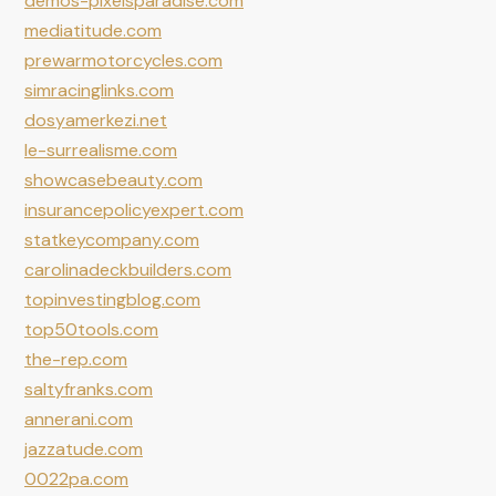
demos-pixelsparadise.com
mediatitude.com
prewarmotorcycles.com
simracinglinks.com
dosyamerkezi.net
le-surrealisme.com
showcasebeauty.com
insurancepolicyexpert.com
statkeycompany.com
carolinadeckbuilders.com
topinvestingblog.com
top50tools.com
the-rep.com
saltyfranks.com
annerani.com
jazzatude.com
0022pa.com