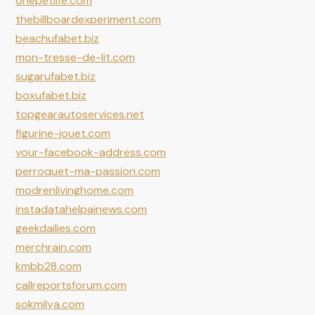
onepetlife.com
thebillboardexperiment.com
beachufabet.biz
mon-tresse-de-lit.com
sugarufabet.biz
boxufabet.biz
topgearautoservices.net
figurine-jouet.com
your-facebook-address.com
perroquet-ma-passion.com
modrenlivinghome.com
instadatahelpainews.com
geekdailies.com
merchrain.com
kmbb28.com
callreportsforum.com
sokmilya.com