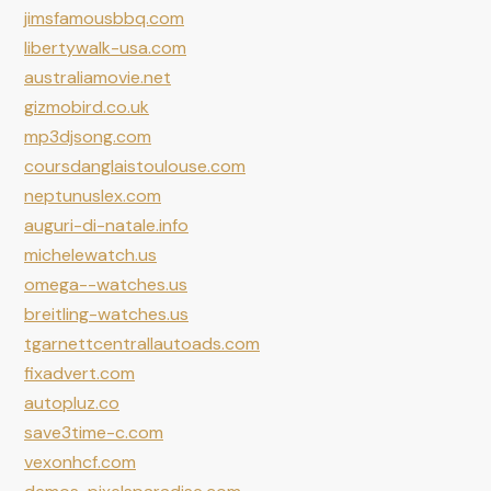
jimsfamousbbq.com
libertywalk-usa.com
australiamovie.net
gizmobird.co.uk
mp3djsong.com
coursdanglaistoulouse.com
neptunuslex.com
auguri-di-natale.info
michelewatch.us
omega--watches.us
breitling-watches.us
tgarnettcentrallautoads.com
fixadvert.com
autopluz.co
save3time-c.com
vexonhcf.com