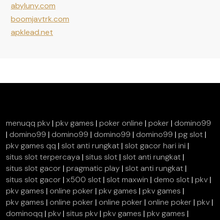
abyluny.com
boomjavtrk.com
apklead.net
menuqq pkv
|
pkv games
|
poker online
|
poker
|
domino99
|
domino99
|
domino99
|
domino99
|
domino99
|
pg slot
|
pkv games qq
|
slot anti rungkat
|
slot gacor hari ini
|
situs slot terpercaya
|
situs slot
|
slot anti rungkat
|
situs slot gacor
|
pragmatic play
|
slot anti rungkat
|
situs slot gacor
|
x500 slot
|
slot maxwin
|
demo slot
|
pkv
|
pkv games
|
online poker
|
pkv games
|
pkv games
|
pkv games
|
online poker
|
online poker
|
online poker
|
pkv
|
dominoqq
|
pkv
|
situs pkv
|
pkv games
|
pkv games
|