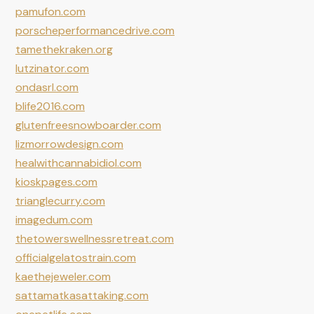
pamufon.com
porscheperformancedrive.com
tamethekraken.org
lutzinator.com
ondasrl.com
blife2016.com
glutenfreesnowboarder.com
lizmorrowdesign.com
healwithcannabidiol.com
kioskpages.com
trianglecurry.com
imagedum.com
thetowerswellnessretreat.com
officialgelatostrain.com
kaethejeweler.com
sattamatkasattaking.com