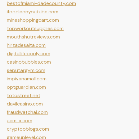
bestofmiami-dadecounty.com
ifoodieonyoutube.com
mineshoppingcart.com
topworkoutsupplies.com
mouthshutreviews.com
hirzadesalta.com
digitallifeopoly.com
casinobubbles.com
seputargym.com
impiyanamall.com
optguardian.com
totostreet.net
davilcasino.com
fraudwatchai.com
aem-x.com
cryptooblogs.com
gameuplevel.com