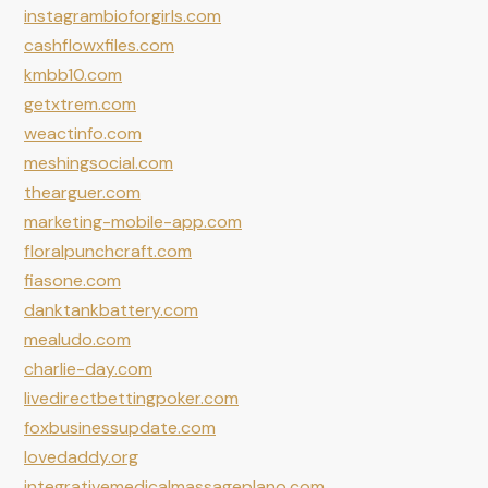
instagrambioforgirls.com
cashflowxfiles.com
kmbb10.com
getxtrem.com
weactinfo.com
meshingsocial.com
thearguer.com
marketing-mobile-app.com
floralpunchcraft.com
fiasone.com
danktankbattery.com
mealudo.com
charlie-day.com
livedirectbettingpoker.com
foxbusinessupdate.com
lovedaddy.org
integrativemedicalmassageplano.com