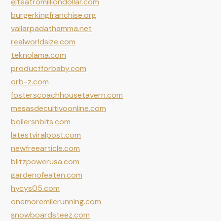
elteatromilliondollar.com
burgerkingfranchise.org
vallarpadathamma.net
realworldsize.com
teknolama.com
productforbaby.com
orb-z.com
fosterscoachhousetavern.com
mesasdecultivoonline.com
boilersnbits.com
latestviralpost.com
newfreearticle.com
blitzpowerusa.com
gardenofeaten.com
hycys05.com
onemoremilerunning.com
snowboardsteez.com