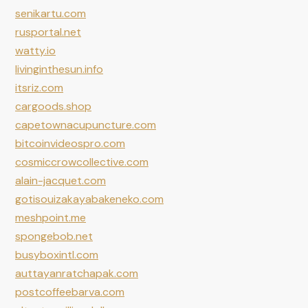
senikartu.com
rusportal.net
watty.io
livinginthesun.info
itsriz.com
cargoods.shop
capetownacupuncture.com
bitcoinvideospro.com
cosmiccrowcollective.com
alain-jacquet.com
gotisouizakayabakeneko.com
meshpoint.me
spongebob.net
busyboxintl.com
auttayanratchapak.com
postcoffeebarva.com