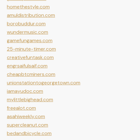
homethestyle.com
amuldistribution.com
borobuddur.com
wundermusic.com
gamefungames.com
25-minute-timer.com
creativefuntask.com
engrsaifulsaif.com
cheapbtcminers.com
unionstationtogeorgetown.com
iamayudoc.com
mylittlebighead.com
freealot.com
asahiweekly.com
supercleanut.com
bedandbicycle.com