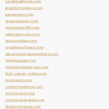
heraldcalifornia.com
graphicmonkeys.com
gamepixies.com
drawneastart.com
fasthokislot88.com
safecasinotips.com
jackpotchips.com
proelitesoftware.com
allcustomercarenumbers.com
familyblogger.xyz
chrisjohnslawgroup.com
klub-vulcan-online.com
breitkamp.com
tripleyresidence.com
softtorrents.org
somosvulnerables.org
duatloterrassa.com