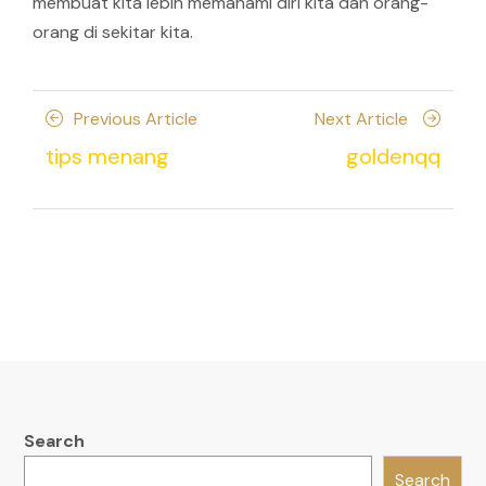
membuat kita lebih memahami diri kita dan orang-
orang di sekitar kita.
Posts
Previous
Next
Previous Article
Next Article
navigation
Article
Article
tips menang
goldenqq
Search
Search