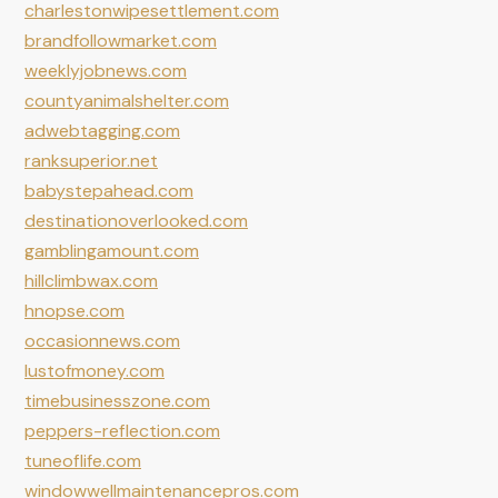
charlestonwipesettlement.com
brandfollowmarket.com
weeklyjobnews.com
countyanimalshelter.com
adwebtagging.com
ranksuperior.net
babystepahead.com
destinationoverlooked.com
gamblingamount.com
hillclimbwax.com
hnopse.com
occasionnews.com
lustofmoney.com
timebusinesszone.com
peppers-reflection.com
tuneoflife.com
windowwellmaintenancepros.com