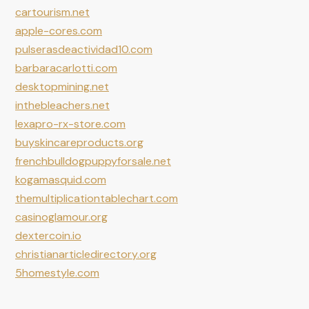
cartourism.net
apple-cores.com
pulserasdeactividad10.com
barbaracarlotti.com
desktopmining.net
inthebleachers.net
lexapro-rx-store.com
buyskincareproducts.org
frenchbulldogpuppyforsale.net
kogamasquid.com
themultiplicationtablechart.com
casinoglamour.org
dextercoin.io
christianarticledirectory.org
5homestyle.com