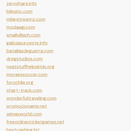
zeroshare.info
bilesinc.com
milaretreatnz.com
modaagi.com
smallvilleph.com
galiciasuroeste.info
batallasdeguerra.com
dregstudios.com
neatstuffhelpskids.org
moraessoccer.com
forochile.org
chart-track.com
wonderfultraveling.com
promocioname.net
wimaxworld.com
freeonlinecricketgames.net
bestcashing.biz