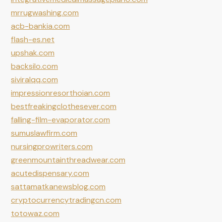
mrrugwashing.com
acb-bankia.com
flash-es.net
upshak.com
backsilo.com
siviralqq.com
impressionresorthoian.com
bestfreakingclothesever.com
falling-film-evaporator.com
sumuslawfirm.com
nursingprowriters.com
greenmountainthreadwear.com
acutedispensary.com
sattamatkanewsblog.com
cryptocurrencytradingcn.com
totowaz.com