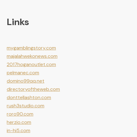
Links
mygamblingstory.com
majalahwekonews.com
2017hoganoutlet.com
pelmanec.com
domino99qq.net
directoryoftheweb.com
donttellashton.com
rush3studio.com
roro90.com
herzio.com
in-hi5.com