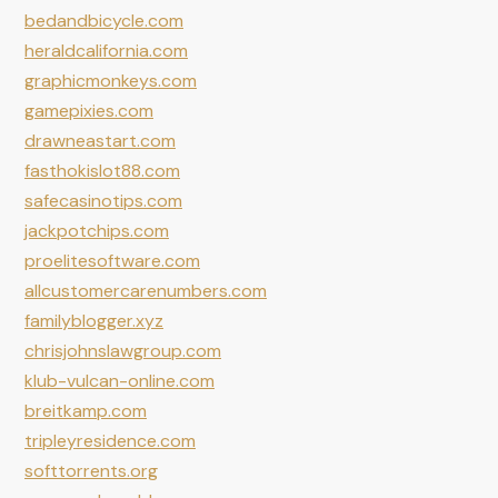
bedandbicycle.com
heraldcalifornia.com
graphicmonkeys.com
gamepixies.com
drawneastart.com
fasthokislot88.com
safecasinotips.com
jackpotchips.com
proelitesoftware.com
allcustomercarenumbers.com
familyblogger.xyz
chrisjohnslawgroup.com
klub-vulcan-online.com
breitkamp.com
tripleyresidence.com
softtorrents.org