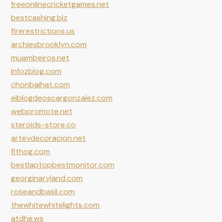
freeonlinecricketgames.net
bestcashing.biz
firerestrictions.us
archiesbrooklyn.com
muambeiros.net
infozblog.com
chonbaihat.com
elblogdeoscargonzalez.com
webpromote.net
steroids-store.co
arteydecoracion.net
fithog.com
bestlaptopbestmonitor.com
georginaryland.com
roseandbasil.com
thewhitewhitelights.com
atdhe.ws