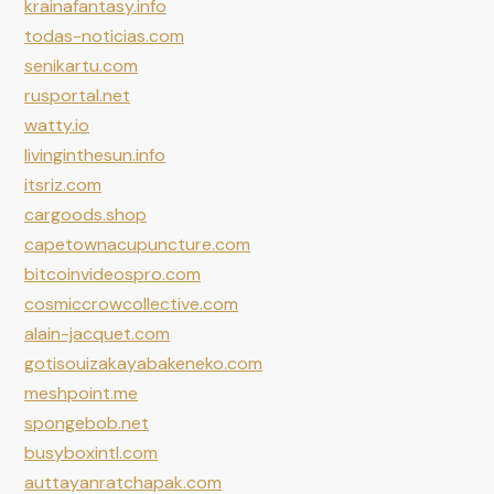
krainafantasy.info
todas-noticias.com
senikartu.com
rusportal.net
watty.io
livinginthesun.info
itsriz.com
cargoods.shop
capetownacupuncture.com
bitcoinvideospro.com
cosmiccrowcollective.com
alain-jacquet.com
gotisouizakayabakeneko.com
meshpoint.me
spongebob.net
busyboxintl.com
auttayanratchapak.com