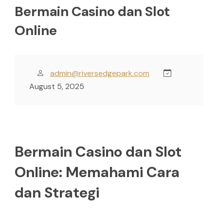
Bermain Casino dan Slot
Online
admin@riversedgepark.com
August 5, 2025
Bermain Casino dan Slot
Online: Memahami Cara
dan Strategi