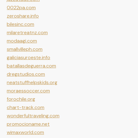
0022pa.com
zeroshare.info
bilesinc.com
milaretreatnz.com
modaagi.com
smallvilleph.com
galiciasuroeste.info
batallasdeguerra.com
dregstudios.com
neatstuffhelpskids.org
moraessoccer.com
forochile.org
chart-track.com
wonderfultraveling.com
promocioname.net
wimaxworld.com