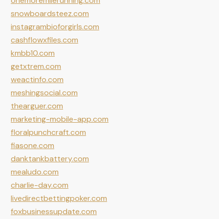
onemoremilerunning.com
snowboardsteez.com
instagrambioforgirls.com
cashflowxfiles.com
kmbb10.com
getxtrem.com
weactinfo.com
meshingsocial.com
thearguer.com
marketing-mobile-app.com
floralpunchcraft.com
fiasone.com
danktankbattery.com
mealudo.com
charlie-day.com
livedirectbettingpoker.com
foxbusinessupdate.com