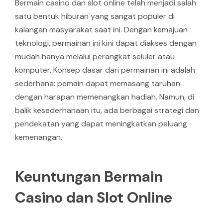
Bermain casino dan slot online telah menjadi salah
satu bentuk hiburan yang sangat populer di
kalangan masyarakat saat ini. Dengan kemajuan
teknologi, permainan ini kini dapat diakses dengan
mudah hanya melalui perangkat seluler atau
komputer. Konsep dasar dari permainan ini adalah
sederhana: pemain dapat memasang taruhan
dengan harapan memenangkan hadiah. Namun, di
balik kesederhanaan itu, ada berbagai strategi dan
pendekatan yang dapat meningkatkan peluang
kemenangan.
Keuntungan Bermain
Casino dan Slot Online