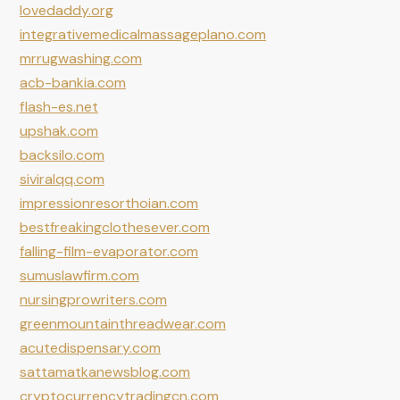
lovedaddy.org
integrativemedicalmassageplano.com
mrrugwashing.com
acb-bankia.com
flash-es.net
upshak.com
backsilo.com
siviralqq.com
impressionresorthoian.com
bestfreakingclothesever.com
falling-film-evaporator.com
sumuslawfirm.com
nursingprowriters.com
greenmountainthreadwear.com
acutedispensary.com
sattamatkanewsblog.com
cryptocurrencytradingcn.com