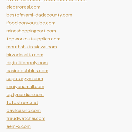
electroreal.com
bestofmiami-dadecounty.com
ifoodieonyoutube.com
mineshoppingcart.com
topworkoutsupplies.com
mouthshutreviews.com
hirzadesalta.com
digitallifeopoly.com
casinobubbles.com
seputargym.com
impiyanamall.com
optguardian.com
totostreet.net
davilcasino.com
fraudwatchai.com
aem-x.com