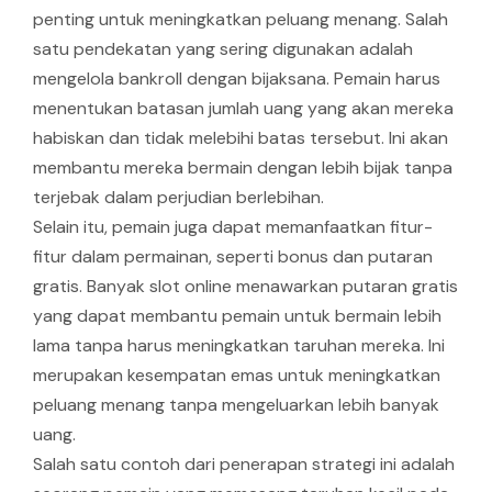
penting untuk meningkatkan peluang menang. Salah
satu pendekatan yang sering digunakan adalah
mengelola bankroll dengan bijaksana. Pemain harus
menentukan batasan jumlah uang yang akan mereka
habiskan dan tidak melebihi batas tersebut. Ini akan
membantu mereka bermain dengan lebih bijak tanpa
terjebak dalam perjudian berlebihan.
Selain itu, pemain juga dapat memanfaatkan fitur-
fitur dalam permainan, seperti bonus dan putaran
gratis. Banyak slot online menawarkan putaran gratis
yang dapat membantu pemain untuk bermain lebih
lama tanpa harus meningkatkan taruhan mereka. Ini
merupakan kesempatan emas untuk meningkatkan
peluang menang tanpa mengeluarkan lebih banyak
uang.
Salah satu contoh dari penerapan strategi ini adalah