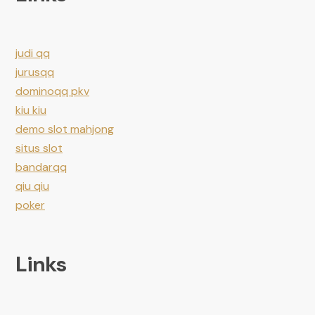
judi qq
jurusqq
dominoqq pkv
kiu kiu
demo slot mahjong
situs slot
bandarqq
qiu qiu
poker
Links