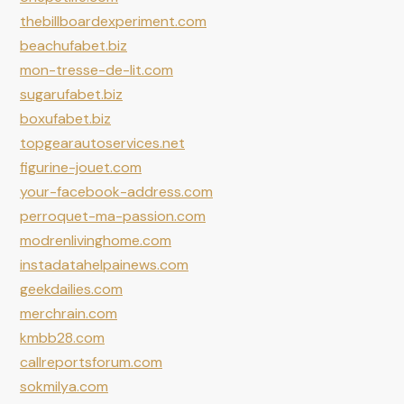
thebillboardexperiment.com
beachufabet.biz
mon-tresse-de-lit.com
sugarufabet.biz
boxufabet.biz
topgearautoservices.net
figurine-jouet.com
your-facebook-address.com
perroquet-ma-passion.com
modrenlivinghome.com
instadatahelpainews.com
geekdailies.com
merchrain.com
kmbb28.com
callreportsforum.com
sokmilya.com