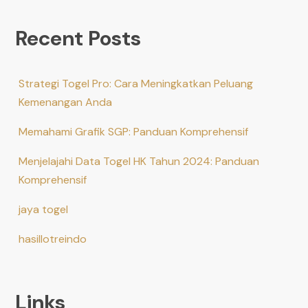
Recent Posts
Strategi Togel Pro: Cara Meningkatkan Peluang
Kemenangan Anda
Memahami Grafik SGP: Panduan Komprehensif
Menjelajahi Data Togel HK Tahun 2024: Panduan
Komprehensif
jaya togel
hasillotreindo
Links