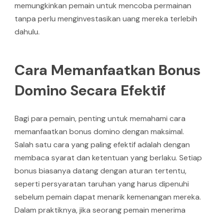
memungkinkan pemain untuk mencoba permainan
tanpa perlu menginvestasikan uang mereka terlebih
dahulu.
Cara Memanfaatkan Bonus
Domino Secara Efektif
Bagi para pemain, penting untuk memahami cara
memanfaatkan bonus domino dengan maksimal.
Salah satu cara yang paling efektif adalah dengan
membaca syarat dan ketentuan yang berlaku. Setiap
bonus biasanya datang dengan aturan tertentu,
seperti persyaratan taruhan yang harus dipenuhi
sebelum pemain dapat menarik kemenangan mereka.
Dalam praktiknya, jika seorang pemain menerima