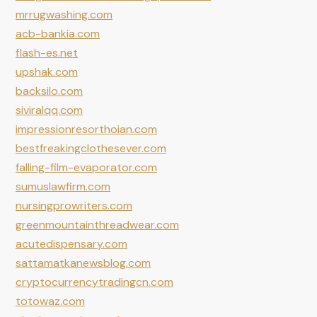
mrrugwashing.com
acb-bankia.com
flash-es.net
upshak.com
backsilo.com
siviralqq.com
impressionresorthoian.com
bestfreakingclothesever.com
falling-film-evaporator.com
sumuslawfirm.com
nursingprowriters.com
greenmountainthreadwear.com
acutedispensary.com
sattamatkanewsblog.com
cryptocurrencytradingcn.com
totowaz.com