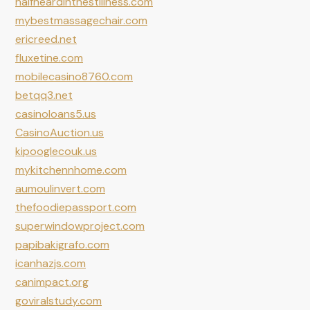
halfheardinthestillness.com
mybestmassagechair.com
ericreed.net
fluxetine.com
mobilecasino8760.com
betqq3.net
casinoloans5.us
CasinoAuction.us
kipooglecouk.us
mykitchennhome.com
aumoulinvert.com
thefoodiepassport.com
superwindowproject.com
papibakigrafo.com
icanhazjs.com
canimpact.org
goviralstudy.com