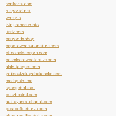
senikartu.com
rusportal.net
watty.io
livinginthesun.info
itsriz.com
cargoods.shop
capetownacupuncture.com
bitcoinvideospro.com
cosmiccrowcollective.com
alain-jacquet.com
gotisouizakayabakeneko.com
meshpoint.me
spongebob.net
busyboxintl.com
auttayanratchapak.com
postcoffeebarva.com
elteatromilliondollar.com