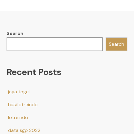
Search
Search
Recent Posts
jaya togel
hasillotreindo
lotreindo
data sgp 2022