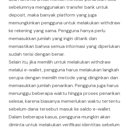
sebelumnya menggunakan transfer bank untuk
deposit, maka banyak platform yang juga
memungkinkan pengguna untuk melakukan withdraw
ke rekening yang sama. Pengguna hanya perlu
memasukkan jumlah yang ingin ditarik dan
memastikan bahwa semua informasi yang diperlukan
sudah terisi dengan benar.
Selain itu, jika memilih untuk melakukan withdraw
melalui e-wallet, pengguna harus melakukan langkah
serupa dengan memilih metode yang diinginkan dan
memasukkan jumlah penarikan. Pengguna juga harus
menunggu beberapa waktu hingga proses penarikan
selesai, karena biasanya memerlukan waktu tertentu
sebelum dana tersebut masuk ke saldo e-wallet.
Dalam beberapa kasus, pengguna mungkin akan
diminta untuk melakukan verifikasi identitas sebelum