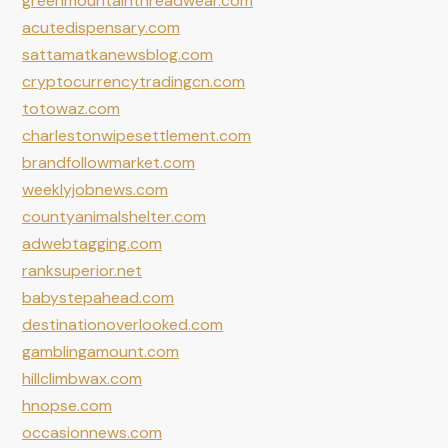
greenmountainthreadwear.com
acutedispensary.com
sattamatkanewsblog.com
cryptocurrencytradingcn.com
totowaz.com
charlestonwipesettlement.com
brandfollowmarket.com
weeklyjobnews.com
countyanimalshelter.com
adwebtagging.com
ranksuperior.net
babystepahead.com
destinationoverlooked.com
gamblingamount.com
hillclimbwax.com
hnopse.com
occasionnews.com