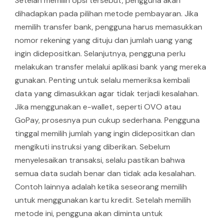
Setelah memilih opsi tersebut, pengguna akan
dihadapkan pada pilihan metode pembayaran. Jika
memilih transfer bank, pengguna harus memasukkan
nomor rekening yang dituju dan jumlah uang yang
ingin didepositkan. Selanjutnya, pengguna perlu
melakukan transfer melalui aplikasi bank yang mereka
gunakan. Penting untuk selalu memeriksa kembali
data yang dimasukkan agar tidak terjadi kesalahan.
Jika menggunakan e-wallet, seperti OVO atau
GoPay, prosesnya pun cukup sederhana. Pengguna
tinggal memilih jumlah yang ingin didepositkan dan
mengikuti instruksi yang diberikan. Sebelum
menyelesaikan transaksi, selalu pastikan bahwa
semua data sudah benar dan tidak ada kesalahan.
Contoh lainnya adalah ketika seseorang memilih
untuk menggunakan kartu kredit. Setelah memilih
metode ini, pengguna akan diminta untuk