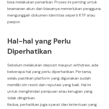
bisa melakukan penarikan. Proses ini penting untuk
keamanan akun dan biasanya memerlukan pengguna
mengunggah dokumen identitas seperti KTP atau
paspor.
Hal-hal yang Perlu
Diperhatikan
Sebelum melakukan deposit maupun withdraw, ada
beberapa hal yang perlu diperhatikan. Pertama,
selalu pastikan platform yang digunakan sudah
memiliki izin resmi dan reputasi yang baik. Hal ini
untuk menghindari penipuan atau kerugian yang
tidak diinginkan.
Kedua, perhatikan juga syarat dan ketentuan yang