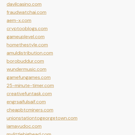
davilcasino.com
fraudwatchai.com
aem-x.com
cryptooblogs.com
gameuplevel.com
homethestyle.com
amuldistribution.com
borobuddur.com
wundermusic.com
gamefungames.com
25-minute-timer.com
creativefuntask.com
engrsaifulsaif.com
cheapbtcminers.com
unionstationtogeorgetown.com
iamayudoc.com
mylittlebighead.com