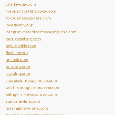
charlie-day.com
livedirectbettingpoker.com
foxbusinessupdate.com
lovedaddy.org
integrativemedicalmassageplano.com
mrrugwashing.com
acb-bankia.com
flash-es.net
upshak.com
backsilo.com
siviralqq.com
impressionresorthoian.com
bestfreakingclothesever.com
falling-film-evaporator.com
sumuslawfirm.com
nursingprowriters.com