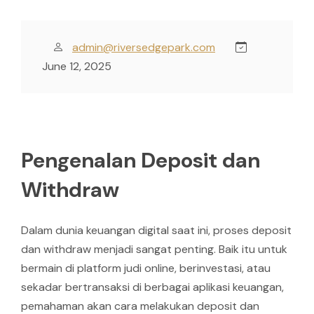
admin@riversedgepark.com
June 12, 2025
Pengenalan Deposit dan
Withdraw
Dalam dunia keuangan digital saat ini, proses deposit
dan withdraw menjadi sangat penting. Baik itu untuk
bermain di platform judi online, berinvestasi, atau
sekadar bertransaksi di berbagai aplikasi keuangan,
pemahaman akan cara melakukan deposit dan