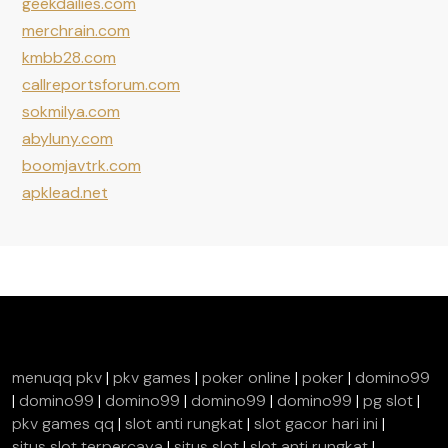
geekdailies.com
merchrain.com
kmbb28.com
callreportsforum.com
sokmilya.com
abyluny.com
boomjavtrk.com
apklead.net
menuqq pkv
|
pkv games
|
poker online
|
poker
|
domino99
|
domino99
|
domino99
|
domino99
|
domino99
|
pg slot
|
pkv games qq
|
slot anti rungkat
|
slot gacor hari ini
|
situs slot terpercaya
|
situs slot
|
slot anti rungkat
|