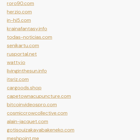
roro90.com
herzio.com
in-hi5.com
krainafantasy.info
todas-noticias.com
senikartu.com
rusportal.net
watty.io
livinginthesun.info
itsriz.com
cargoods.shop
capetownacupuncture.com
bitcoinvideospro.com
cosmiccrowcollective.com
alain-jacquet.com
gotisouizakayabakeneko.com
meshpoint.me