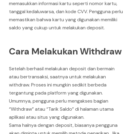
memasukkan informasi kartu seperti nomor kartu,
tanggal kedaluwarsa, dan kode CVV. Pengguna perlu
memastikan bahwa kartu yang digunakan memiliki
saldo yang cukup untuk melakukan deposit.
Cara Melakukan Withdraw
Setelah berhasil melakukan deposit dan bermain
atau bertransaksi, saatnya untuk melakukan
withdraw. Proses ini mungkin sedikit berbeda
tergantung pada platform yang digunakan.
Umumnya, pengguna perlu mengakses bagian
“Withdraw” atau “Tarik Saldo” di halaman utama
aplikasi atau situs yang digunakan.
Sama halnya dengan deposit, biasanya pengguna
akan diminta untuk memilih metode penarikan. Jika