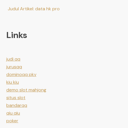
Judul Artikel: data hk pro
Links
judi qq
jurusqq
dominoqq pkv
kiu kiu
demo slot mahjong
situs slot
bandarqq
qiu qiu
poker