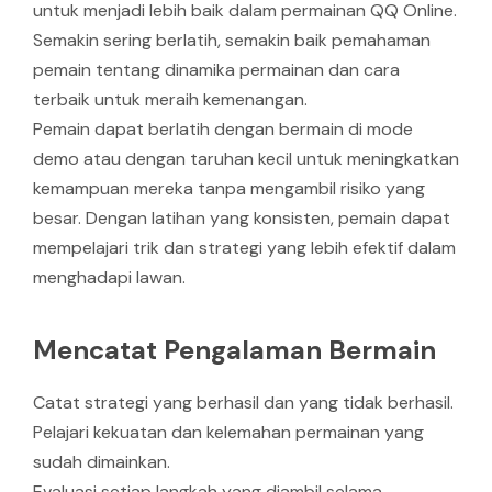
untuk menjadi lebih baik dalam permainan QQ Online.
Semakin sering berlatih, semakin baik pemahaman
pemain tentang dinamika permainan dan cara
terbaik untuk meraih kemenangan.
Pemain dapat berlatih dengan bermain di mode
demo atau dengan taruhan kecil untuk meningkatkan
kemampuan mereka tanpa mengambil risiko yang
besar. Dengan latihan yang konsisten, pemain dapat
mempelajari trik dan strategi yang lebih efektif dalam
menghadapi lawan.
Mencatat Pengalaman Bermain
Catat strategi yang berhasil dan yang tidak berhasil.
Pelajari kekuatan dan kelemahan permainan yang
sudah dimainkan.
Evaluasi setiap langkah yang diambil selama