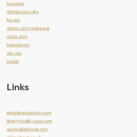
jurusqq
dominoqq pkv
kiu kiu
demo slot mahjong
situs slot
bandarqq
qiu qiu
poker
Links
jimsfamousbbq.com
libertywalk-usa.com
australiamovie.net