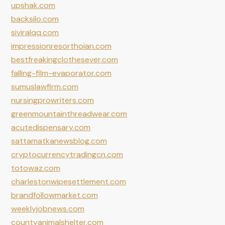
upshak.com
backsilo.com
siviralqq.com
impressionresorthoian.com
bestfreakingclothesever.com
falling-film-evaporator.com
sumuslawfirm.com
nursingprowriters.com
greenmountainthreadwear.com
acutedispensary.com
sattamatkanewsblog.com
cryptocurrencytradingcn.com
totowaz.com
charlestonwipesettlement.com
brandfollowmarket.com
weeklyjobnews.com
countyanimalshelter.com