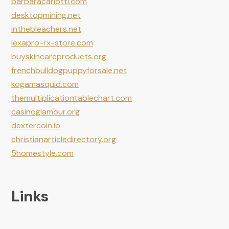
barbaracarlotti.com
desktopmining.net
inthebleachers.net
lexapro-rx-store.com
buyskincareproducts.org
frenchbulldogpuppyforsale.net
kogamasquid.com
themultiplicationtablechart.com
casinoglamour.org
dextercoin.io
christianarticledirectory.org
5homestyle.com
Links