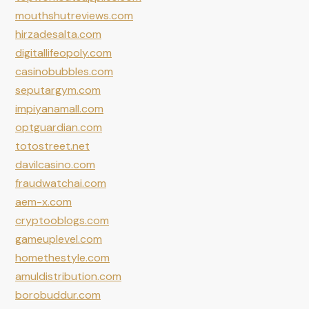
mouthshutreviews.com
hirzadesalta.com
digitallifeopoly.com
casinobubbles.com
seputargym.com
impiyanamall.com
optguardian.com
totostreet.net
davilcasino.com
fraudwatchai.com
aem-x.com
cryptooblogs.com
gameuplevel.com
homethestyle.com
amuldistribution.com
borobuddur.com