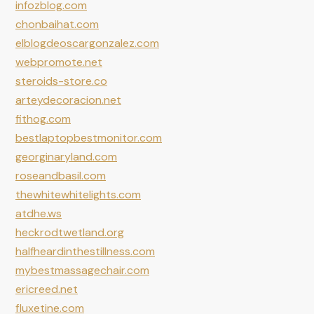
infozblog.com
chonbaihat.com
elblogdeoscargonzalez.com
webpromote.net
steroids-store.co
arteydecoracion.net
fithog.com
bestlaptopbestmonitor.com
georginaryland.com
roseandbasil.com
thewhitewhitelights.com
atdhe.ws
heckrodtwetland.org
halfheardinthestillness.com
mybestmassagechair.com
ericreed.net
fluxetine.com