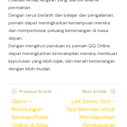
permainan.
Dengan terus berlatih dan belajar dari pengalaman,
pemain dapat meningkatkan kemampuan mereka
dan memperbesar peluang kemenangan di masa
depan.
Dengan mengikuti panduan ini, pemain QQ Online
dapat meningkatkan keterampilan mereka, membuat
keputusan yang lebih bijak, dan meraih kemenangan
dengan lebih mudah.
Posts
Previous
Next
Previous Article
Next Article
navigation
Article
Article
Gacor –
Link Demo Slot –
Keuntungan
Tips Bermain untuk
Bermain Poker
Mendapatkan
Online di Situs
Pembayaran