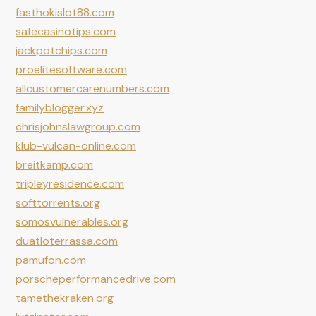
fasthokislot88.com
safecasinotips.com
jackpotchips.com
proelitesoftware.com
allcustomercarenumbers.com
familyblogger.xyz
chrisjohnslawgroup.com
klub-vulcan-online.com
breitkamp.com
tripleyresidence.com
softtorrents.org
somosvulnerables.org
duatloterrassa.com
pamufon.com
porscheperformancedrive.com
tamethekraken.org