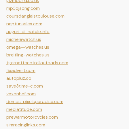
gizmobird.co.uk
mp3djsong.com
coursdanglaistoulouse.com
neptunuslex.com
auguri-di-natale.info
michelewatch.us
omega--watches.us
breitling-watches.us
tgarnettcentrallautoads.com
fixadvert.com
autopluz.co
save3time-c.com
vexonhcf.com
demos-pixelsparadise.com
mediatitude.com
prewarmotorcycles.com
simracinglinks.com