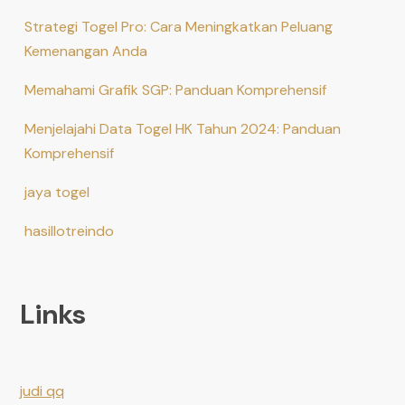
Strategi Togel Pro: Cara Meningkatkan Peluang
Kemenangan Anda
Memahami Grafik SGP: Panduan Komprehensif
Menjelajahi Data Togel HK Tahun 2024: Panduan
Komprehensif
jaya togel
hasillotreindo
Links
judi qq