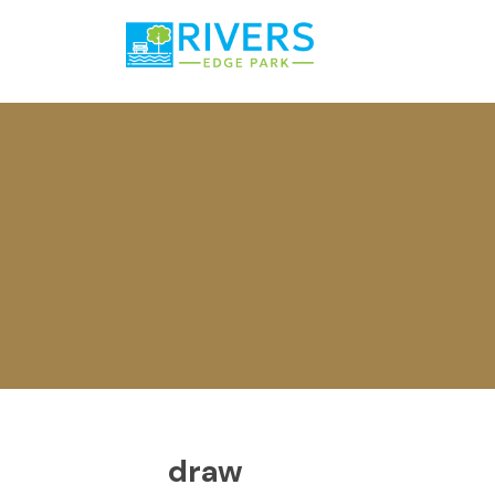
skip
Slot Online
to
Gacor di
content
Situs Slot
Terpercaya
dengan
Deposit E-
Wallet
DANA
draw