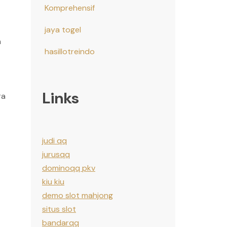
Komprehensif
jaya togel
n
hasillotreindo
Links
ra
judi qq
jurusqq
dominoqq pkv
kiu kiu
demo slot mahjong
situs slot
bandarqq