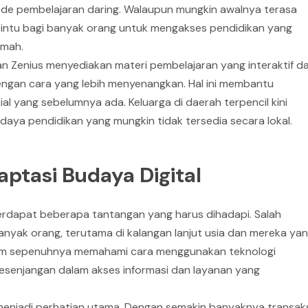
tode pembelajaran daring. Walaupun mungkin awalnya terasa
intu bagi banyak orang untuk mengakses pendidikan yang
umah.
n Zenius menyediakan materi pembelajaran yang interaktif d
dengan cara yang lebih menyenangkan. Hal ini membantu
l yang sebelumnya ada. Keluarga di daerah terpencil kini
aya pendidikan yang mungkin tidak tersedia secara lokal.
ptasi Budaya Digital
terdapat beberapa tantangan yang harus dihadapi. Salah
 Banyak orang, terutama di kalangan lanjut usia dan mereka ya
belum sepenuhnya memahami cara menggunakan teknologi
kesenjangan dalam akses informasi dan layanan yang
a menjadi perhatian utama. Dengan semakin banyaknya transak