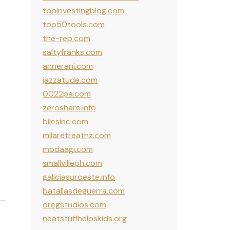
topinvestingblog.com
top50tools.com
the-rep.com
saltyfranks.com
annerani.com
jazzatude.com
0022pa.com
zeroshare.info
bilesinc.com
milaretreatnz.com
modaagi.com
smallvilleph.com
galiciasuroeste.info
batallasdeguerra.com
dregstudios.com
t
neatstuffhelpskids.org
cle