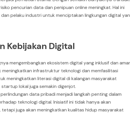
risiko pencurian data dan penipuan online meningkat. Hal ini
dan pelaku industri untuk menciptakan lingkungan digital ya
 Kebijakan Digital
nya mengembangkan ekosistem digital yang inklusif dan aman
uk meningkatkan infrastruktur teknologi dan memfasilitasi
tuk meningkatkan literasi digital di kalangan masyarakat
startup lokal juga semakin digenjot.
 perlindungan data pribadi menjadi langkah penting dalam
ap teknologi digital. Inisiatif ini tidak hanya akan
etapi juga akan meningkatkan kualitas hidup masyarakat