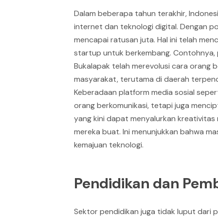
Dalam beberapa tahun terakhir, Indones
internet dan teknologi digital. Dengan p
mencapai ratusan juta. Hal ini telah me
startup untuk berkembang. Contohnya,
Bukalapak telah merevolusi cara orang 
masyarakat, terutama di daerah terpenci
Keberadaan platform media sosial seper
orang berkomunikasi, tetapi juga mencipt
yang kini dapat menyalurkan kreativita
mereka buat. Ini menunjukkan bahwa ma
kemajuan teknologi.
Pendidikan dan Pembe
Sektor pendidikan juga tidak luput dari