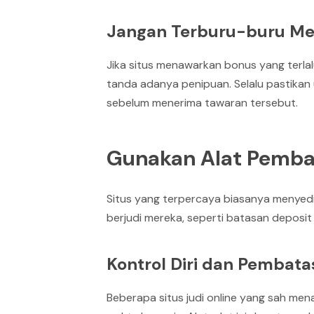
Jangan Terburu-buru Me
Jika situs menawarkan bonus yang terlalu
tanda adanya penipuan. Selalu pastikan 
sebelum menerima tawaran tersebut.
Gunakan Alat Pembat
Situs yang terpercaya biasanya menyed
berjudi mereka, seperti batasan deposi
Kontrol Diri dan Pembata
Beberapa situs judi online yang sah me