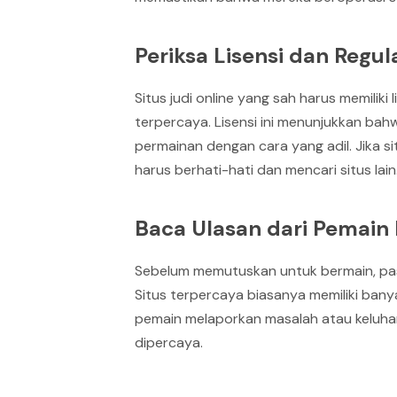
Periksa Lisensi dan Regul
Situs judi online yang sah harus memilik
terpercaya. Lisensi ini menunjukkan bah
permainan dengan cara yang adil. Jika s
harus berhati-hati dan mencari situs lain
Baca Ulasan dari Pemain 
Sebelum memutuskan untuk bermain, past
Situs terpercaya biasanya memiliki banya
pemain melaporkan masalah atau keluhan
dipercaya.