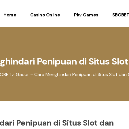
Home
Casino Online
Pkv Games
SBOBE
hindari Penipuan di Situs Slot
BOBET
Gacor – Cara Menghindari Penipuan di Situs Slot dan 
ari Penipuan di Situs Slot dan