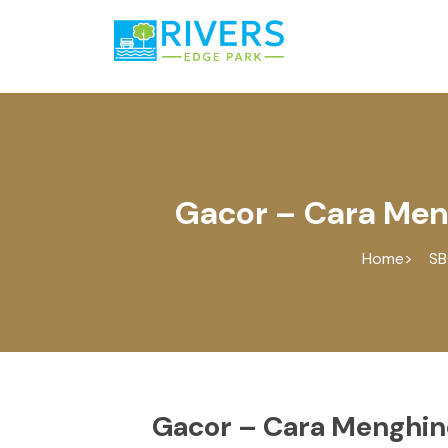
skip
Slot Online
to
Gacor di
content
Situs Slot
Terpercaya
dengan
Deposit E-
Wallet
DANA
Gacor – Cara Meng
Home
S
Gacor – Cara Menghind