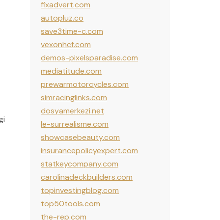
fixadvert.com
autopluz.co
save3time-c.com
vexonhcf.com
demos-pixelsparadise.com
mediatitude.com
prewarmotorcycles.com
simracinglinks.com
dosyamerkezi.net
gi
le-surrealisme.com
showcasebeauty.com
insurancepolicyexpert.com
statkeycompany.com
carolinadeckbuilders.com
topinvestingblog.com
top50tools.com
the-rep.com