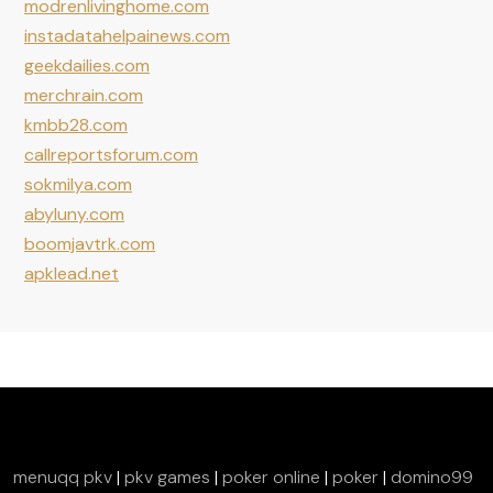
modrenlivinghome.com
instadatahelpainews.com
geekdailies.com
merchrain.com
kmbb28.com
callreportsforum.com
sokmilya.com
abyluny.com
boomjavtrk.com
apklead.net
menuqq pkv
|
pkv games
|
poker online
|
poker
|
domino99