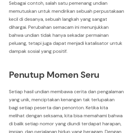
Sebagai contoh, salah satu pemenang undian
memutuskan untuk mendirikan sebuah perpustakaan
kecil di desanya, sebuah langkah yang sangat
dihargai. Perubahan semacam ini menunjukkan
bahwa undian tidak hanya sekadar permainan
peluang, tetapi juga dapat menjadi katalisator untuk
dampak sosial yang positif.
Penutup Momen Seru
Setiap hasil undian membawa cerita dan pengalaman
yang unik, menciptakan kenangan tak terlupakan
bagi setiap peserta dan penonton. Ketika kita
melihat dengan seksama, kita bisa memahami bahwa
di balik setiap nomor yang diundi terdapat harapan,
impian, dan perjalanan hidup yang beragam. Dengan