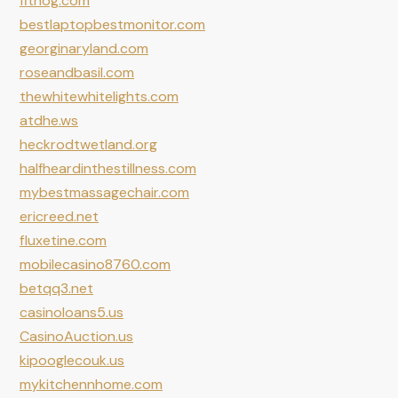
fithog.com
bestlaptopbestmonitor.com
georginaryland.com
roseandbasil.com
thewhitewhitelights.com
atdhe.ws
heckrodtwetland.org
halfheardinthestillness.com
mybestmassagechair.com
ericreed.net
fluxetine.com
mobilecasino8760.com
betqq3.net
casinoloans5.us
CasinoAuction.us
kipooglecouk.us
mykitchennhome.com