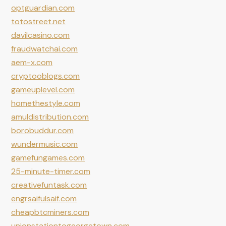
optguardian.com
totostreet.net
davilcasino.com
fraudwatchai.com
aem-x.com
cryptooblogs.com
gameuplevel.com
homethestyle.com
amuldistribution.com
borobuddur.com
wundermusic.com
gamefungames.com
25-minute-timer.com
creativefuntask.com
engrsaifulsaif.com
cheapbtcminers.com
unionstationtogeorgetown.com