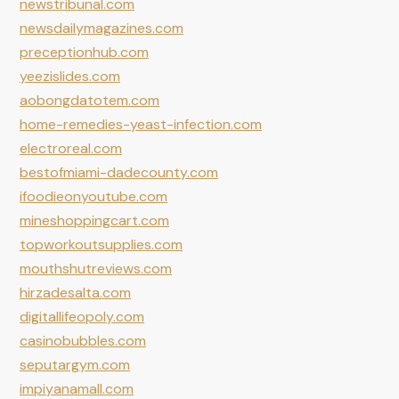
newstribunal.com
newsdailymagazines.com
preceptionhub.com
yeezislides.com
aobongdatotem.com
home-remedies-yeast-infection.com
electroreal.com
bestofmiami-dadecounty.com
ifoodieonyoutube.com
mineshoppingcart.com
topworkoutsupplies.com
mouthshutreviews.com
hirzadesalta.com
digitallifeopoly.com
casinobubbles.com
seputargym.com
impiyanamall.com