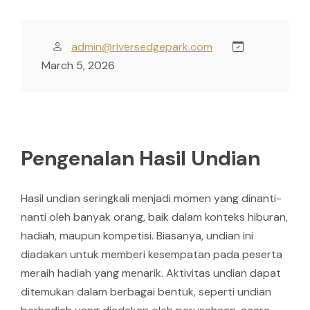
admin@riversedgepark.com
March 5, 2026
Pengenalan Hasil Undian
Hasil undian seringkali menjadi momen yang dinanti-
nanti oleh banyak orang, baik dalam konteks hiburan,
hadiah, maupun kompetisi. Biasanya, undian ini
diadakan untuk memberi kesempatan pada peserta
meraih hadiah yang menarik. Aktivitas undian dapat
ditemukan dalam berbagai bentuk, seperti undian