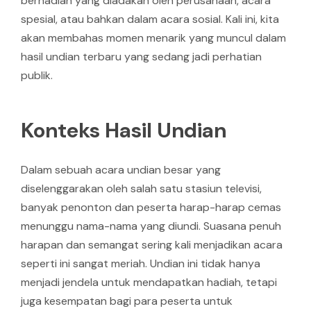
berhadiah yang diadakan oleh perusahaan, acara
spesial, atau bahkan dalam acara sosial. Kali ini, kita
akan membahas momen menarik yang muncul dalam
hasil undian terbaru yang sedang jadi perhatian
publik.
Konteks Hasil Undian
Dalam sebuah acara undian besar yang
diselenggarakan oleh salah satu stasiun televisi,
banyak penonton dan peserta harap-harap cemas
menunggu nama-nama yang diundi. Suasana penuh
harapan dan semangat sering kali menjadikan acara
seperti ini sangat meriah. Undian ini tidak hanya
menjadi jendela untuk mendapatkan hadiah, tetapi
juga kesempatan bagi para peserta untuk