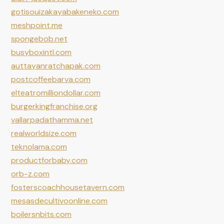
gotisouizakayabakeneko.com
meshpoint.me
spongebob.net
busyboxintl.com
auttayanratchapak.com
postcoffeebarva.com
elteatromilliondollar.com
burgerkingfranchise.org
vallarpadathamma.net
realworldsize.com
teknolama.com
productforbaby.com
orb-z.com
fosterscoachhousetavern.com
mesasdecultivoonline.com
boilersnbits.com