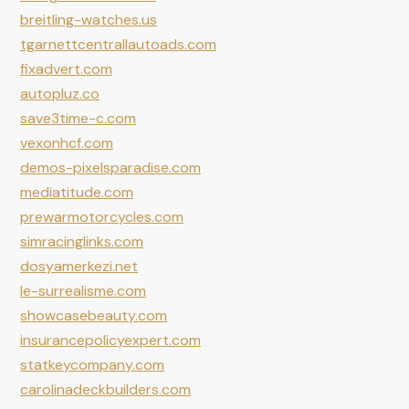
breitling-watches.us
tgarnettcentrallautoads.com
fixadvert.com
autopluz.co
save3time-c.com
vexonhcf.com
demos-pixelsparadise.com
mediatitude.com
prewarmotorcycles.com
simracinglinks.com
dosyamerkezi.net
le-surrealisme.com
showcasebeauty.com
insurancepolicyexpert.com
statkeycompany.com
carolinadeckbuilders.com