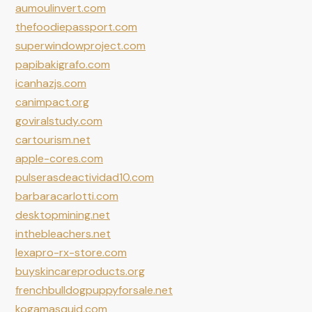
aumoulinvert.com
thefoodiepassport.com
superwindowproject.com
papibakigrafo.com
icanhazjs.com
canimpact.org
goviralstudy.com
cartourism.net
apple-cores.com
pulserasdeactividad10.com
barbaracarlotti.com
desktopmining.net
inthebleachers.net
lexapro-rx-store.com
buyskincareproducts.org
frenchbulldogpuppyforsale.net
kogamasquid.com