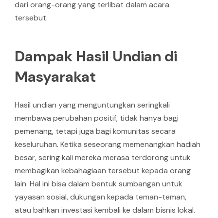
dari orang-orang yang terlibat dalam acara
tersebut.
Dampak Hasil Undian di
Masyarakat
Hasil undian yang menguntungkan seringkali
membawa perubahan positif, tidak hanya bagi
pemenang, tetapi juga bagi komunitas secara
keseluruhan. Ketika seseorang memenangkan hadiah
besar, sering kali mereka merasa terdorong untuk
membagikan kebahagiaan tersebut kepada orang
lain. Hal ini bisa dalam bentuk sumbangan untuk
yayasan sosial, dukungan kepada teman-teman,
atau bahkan investasi kembali ke dalam bisnis lokal.