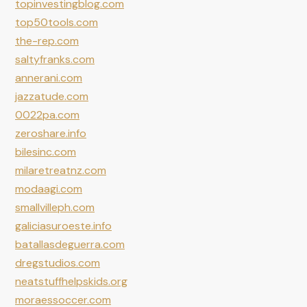
topinvestingblog.com
top50tools.com
the-rep.com
saltyfranks.com
annerani.com
jazzatude.com
0022pa.com
zeroshare.info
bilesinc.com
milaretreatnz.com
modaagi.com
smallvilleph.com
galiciasuroeste.info
batallasdeguerra.com
dregstudios.com
neatstuffhelpskids.org
moraessoccer.com