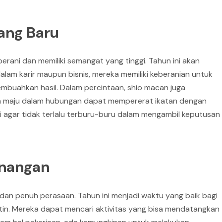
ang Baru
erani dan memiliki semangat yang tinggi. Tahun ini akan
lam karir maupun bisnis, mereka memiliki keberanian untuk
embuahkan hasil. Dalam percintaan, shio macan juga
ah maju dalam hubungan dapat mempererat ikatan dengan
i agar tidak terlalu terburu-buru dalam mengambil keputusan
enangan
t dan penuh perasaan. Tahun ini menjadi waktu yang baik bagi
in. Mereka dapat mencari aktivitas yang bisa mendatangkan