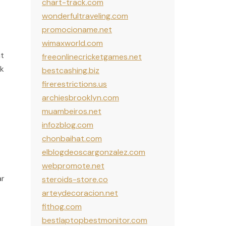
chart-track.com
wonderfultraveling.com
promocioname.net
wimaxworld.com
at
freeonlinecricketgames.net
uk
bestcashing.biz
firerestrictions.us
archiesbrooklyn.com
muambeiros.net
infozblog.com
chonbaihat.com
elblogdeoscargonzalez.com
webpromote.net
ar
steroids-store.co
arteydecoracion.net
fithog.com
bestlaptopbestmonitor.com