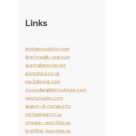
Links
jimsfamousbbq.com
libertywalk-usa.com
australiamovie.net
gizmobird.co.uk
mp3djsong.com
coursdanglaistoulouse.com
neptunuslex.com
auguri-di-natale.info
michelewatch.us
omega--watches.us
breitling-watches.us