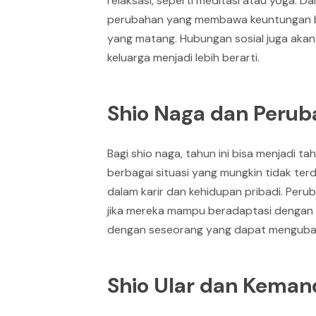
relaksasi, seperti meditasi atau yoga. 
perubahan yang membawa keuntungan bag
yang matang. Hubungan sosial juga aka
keluarga menjadi lebih berarti.
Shio Naga dan Perub
Bagi shio naga, tahun ini bisa menjadi 
berbagai situasi yang mungkin tidak ter
dalam karir dan kehidupan pribadi. Peru
jika mereka mampu beradaptasi dengan 
dengan seseorang yang dapat mengubah
Shio Ular dan Kemand