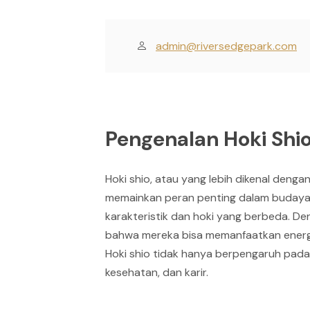
admin@riversedgepark.com
Pengenalan Hoki Shi
Hoki shio, atau yang lebih dikenal deng
memainkan peran penting dalam budaya m
karakteristik dan hoki yang berbeda. 
bahwa mereka bisa memanfaatkan energi 
Hoki shio tidak hanya berpengaruh pad
kesehatan, dan karir.