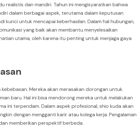
du realistis dan mandiri. Tahun ini mengisyaratkan bahwa
endiri dalam berbagai aspek, terutama dalam keputusan
adi kunci untuk mencapai keberhasilan. Dalam hal hubungan,
omunikasi yang baik akan membantu menyelesaikan
atian utama, oleh karena itu penting untuk menjaga gaya
basan
gan kebebasan. Mereka akan merasakan dorongan untuk
aman baru. Hal ini bisa mendorong mereka untuk melakukan
ma ini terpendam. Dalam aspek profesional, shio kuda akan
gkin dengan mengganti karir atau kolega kerja. Pengalaman
 dan memberikan perspektif berbeda.