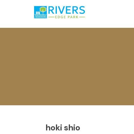
skip
Slot Online
to
Gacor di
content
Situs Slot
Terpercaya
dengan
Deposit E-
Wallet
DANA
hoki shio