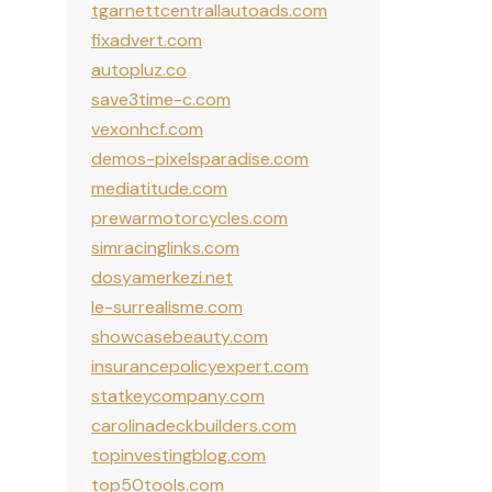
tgarnettcentrallautoads.com
fixadvert.com
autopluz.co
save3time-c.com
vexonhcf.com
demos-pixelsparadise.com
mediatitude.com
prewarmotorcycles.com
simracinglinks.com
dosyamerkezi.net
le-surrealisme.com
showcasebeauty.com
insurancepolicyexpert.com
statkeycompany.com
carolinadeckbuilders.com
topinvestingblog.com
top50tools.com