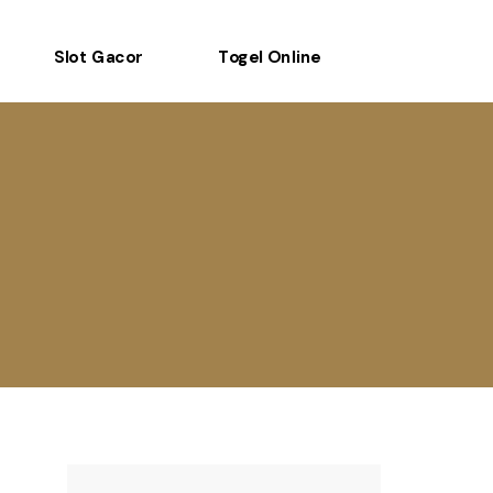
T
Slot Gacor
Togel Online