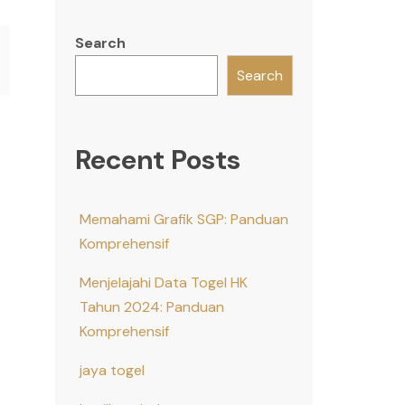
Search
Search
Recent Posts
Memahami Grafik SGP: Panduan
Komprehensif
Menjelajahi Data Togel HK
Tahun 2024: Panduan
Komprehensif
jaya togel