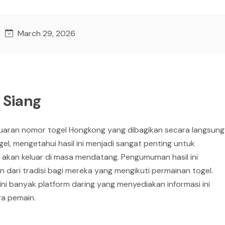
March 29, 2026
 Siang
keluaran nomor togel Hongkong yang dibagikan secara langsung
el, mengetahui hasil ini menjadi sangat penting untuk
akan keluar di masa mendatang. Pengumuman hasil ini
n dari tradisi bagi mereka yang mengikuti permainan togel.
ini banyak platform daring yang menyediakan informasi ini
a pemain.