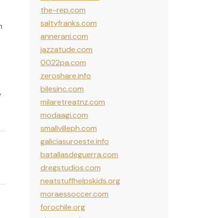
the-rep.com
saltyfranks.com
n
annerani.com
jazzatude.com
0022pa.com
zeroshare.info
bilesinc.com
,
milaretreatnz.com
modaagi.com
smallvilleph.com
galiciasuroeste.info
t
batallasdeguerra.com
cle
dregstudios.com
neatstuffhelpskids.org
moraessoccer.com
forochile.org