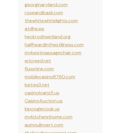
georginaryland.com
roseandbasil.com
thewhitewhitelights.com
atdhe.ws
heckrodtwetland.org
halfheardinthestillness.com
mybestmassagechair.com
ericreed.net
fluxetine.com
mobilecasino8760.com
betqq3.net
casinoloans5.us
CasinoAuction.us
kipooglecouk.us
mykitchennhome.com
aumoulinvert.com
thefoodiepassport.com