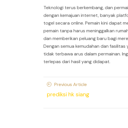
Teknologi terus berkembang, dan permaina
dengan kemajuan internet, banyak pla
togel secara online. Pemain kini dapat 
pemain tanpa harus meninggalkan rumah. 
dan memberikan peluang baru bagi mere
Dengan semua kemudahan dan fasilitas y
tidak terbawa arus dalam permainan. In
terlepas dari hasil yang didapat.
Posts
Previous
Previous Article
navigation
Article
prediksi hk siang