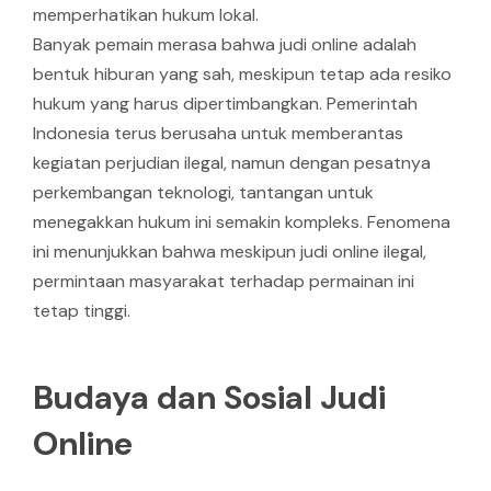
memperhatikan hukum lokal.
Banyak pemain merasa bahwa judi online adalah
bentuk hiburan yang sah, meskipun tetap ada resiko
hukum yang harus dipertimbangkan. Pemerintah
Indonesia terus berusaha untuk memberantas
kegiatan perjudian ilegal, namun dengan pesatnya
perkembangan teknologi, tantangan untuk
menegakkan hukum ini semakin kompleks. Fenomena
ini menunjukkan bahwa meskipun judi online ilegal,
permintaan masyarakat terhadap permainan ini
tetap tinggi.
Budaya dan Sosial Judi
Online