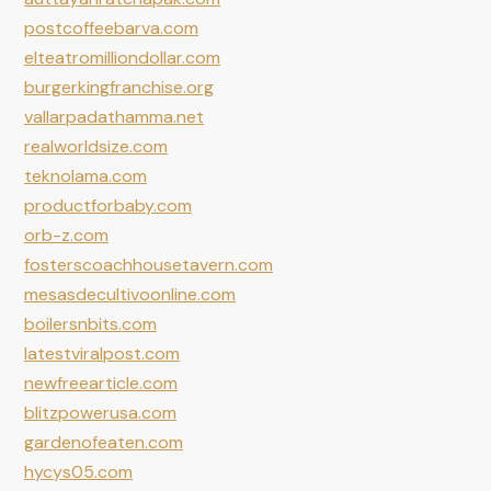
postcoffeebarva.com
elteatromilliondollar.com
burgerkingfranchise.org
vallarpadathamma.net
realworldsize.com
teknolama.com
productforbaby.com
orb-z.com
fosterscoachhousetavern.com
mesasdecultivoonline.com
boilersnbits.com
latestviralpost.com
newfreearticle.com
blitzpowerusa.com
gardenofeaten.com
hycys05.com