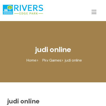
skip
Slot Online
to
Gacor di
content
Situs Slot
Terpercaya
dengan
Deposit E-
Wallet
judi online
DANA
Home
Pkv Games
judi online
judi online