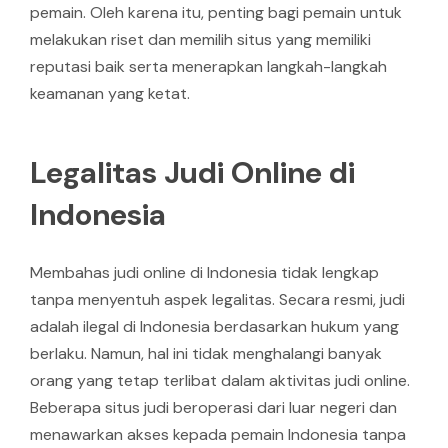
pemain. Oleh karena itu, penting bagi pemain untuk
melakukan riset dan memilih situs yang memiliki
reputasi baik serta menerapkan langkah-langkah
keamanan yang ketat.
Legalitas Judi Online di
Indonesia
Membahas judi online di Indonesia tidak lengkap
tanpa menyentuh aspek legalitas. Secara resmi, judi
adalah ilegal di Indonesia berdasarkan hukum yang
berlaku. Namun, hal ini tidak menghalangi banyak
orang yang tetap terlibat dalam aktivitas judi online.
Beberapa situs judi beroperasi dari luar negeri dan
menawarkan akses kepada pemain Indonesia tanpa