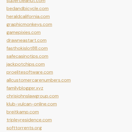
supercleanut.com
bedandbicycle.com
heraldcalifornia.com
graphicmonkeys.com
gamepixies.com
drawneastart.com
fasthokislot88.com
safecasinotips.com
jackpotchips.com
proelitesoftware.com
allcustomercarenumbers.com
familyblogger.xyz
chrisjohnslawgroup.com
klub-vulcan-online.com
breitkamp.com
tripleyresidence.com
softtorrents.org