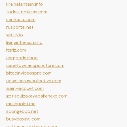
krainafantasy.info
todas-noticias.com
senikartu.com
rusportal.net
watty.io
livinginthesun.info
itsriz.com
cargoods.shop
capetownacupuncture.com
bitcoinvideospro.com
cosmiccrowcollective.com
alain-jacquet.com
gotisouizakayabakeneko.com
meshpoint.me
spongebob.net
busyboxintl.com
auttayanratchapak.com