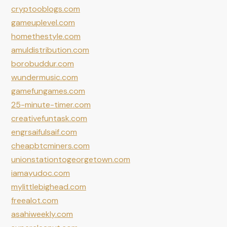
cryptooblogs.com
gameuplevel.com
homethestyle.com
amuldistribution.com
borobuddur.com
wundermusic.com
gamefungames.com
25-minute-timer.com
creativefuntask.com
engrsaifulsaif.com
cheapbtcminers.com
unionstationtogeorgetown.com
iamayudoc.com
mylittlebighead.com
freealot.com
asahiweekly.com