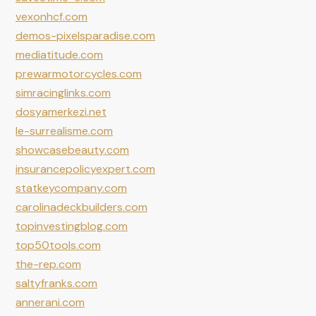
vexonhcf.com
demos-pixelsparadise.com
mediatitude.com
prewarmotorcycles.com
simracinglinks.com
dosyamerkezi.net
le-surrealisme.com
showcasebeauty.com
insurancepolicyexpert.com
statkeycompany.com
carolinadeckbuilders.com
topinvestingblog.com
top50tools.com
the-rep.com
saltyfranks.com
annerani.com