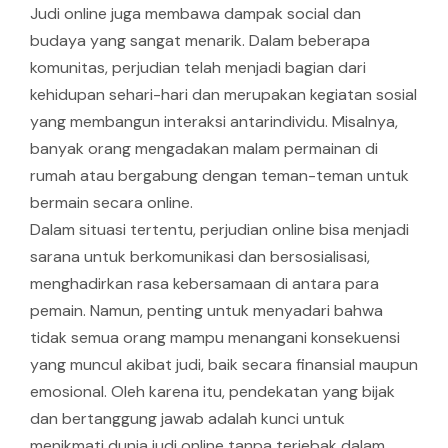
Judi online juga membawa dampak social dan
budaya yang sangat menarik. Dalam beberapa
komunitas, perjudian telah menjadi bagian dari
kehidupan sehari-hari dan merupakan kegiatan sosial
yang membangun interaksi antarindividu. Misalnya,
banyak orang mengadakan malam permainan di
rumah atau bergabung dengan teman-teman untuk
bermain secara online.
Dalam situasi tertentu, perjudian online bisa menjadi
sarana untuk berkomunikasi dan bersosialisasi,
menghadirkan rasa kebersamaan di antara para
pemain. Namun, penting untuk menyadari bahwa
tidak semua orang mampu menangani konsekuensi
yang muncul akibat judi, baik secara finansial maupun
emosional. Oleh karena itu, pendekatan yang bijak
dan bertanggung jawab adalah kunci untuk
menikmati dunia judi online tanpa terjebak dalam