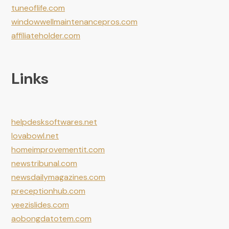
tuneoflife.com
windowwellmaintenancepros.com
affiliateholder.com
Links
helpdesksoftwares.net
lovabowl.net
homeimprovementit.com
newstribunal.com
newsdailymagazines.com
preceptionhub.com
yeezislides.com
aobongdatotem.com