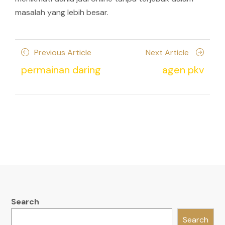
masalah yang lebih besar.
Posts
Previous
Next
Previous Article
Next Article
navigation
Article
Article
permainan daring
agen pkv
Search
Search