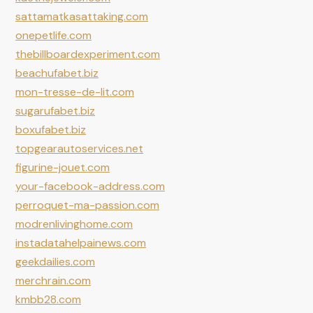
sattamatkasattaking.com
onepetlife.com
thebillboardexperiment.com
beachufabet.biz
mon-tresse-de-lit.com
sugarufabet.biz
boxufabet.biz
topgearautoservices.net
figurine-jouet.com
your-facebook-address.com
perroquet-ma-passion.com
modrenlivinghome.com
instadatahelpainews.com
geekdailies.com
merchrain.com
kmbb28.com