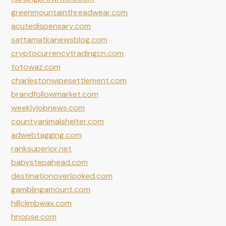
greenmountainthreadwear.com
acutedispensary.com
sattamatkanewsblog.com
cryptocurrencytradingcn.com
totowaz.com
charlestonwipesettlement.com
brandfollowmarket.com
weeklyjobnews.com
countyanimalshelter.com
adwebtagging.com
ranksuperior.net
babystepahead.com
destinationoverlooked.com
gamblingamount.com
hillclimbwax.com
hnopse.com