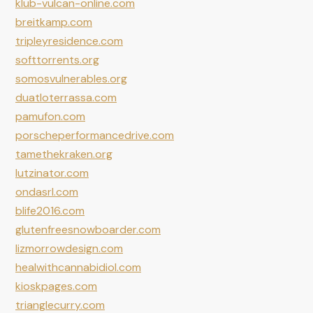
klub-vulcan-online.com
breitkamp.com
tripleyresidence.com
softtorrents.org
somosvulnerables.org
duatloterrassa.com
pamufon.com
porscheperformancedrive.com
tamethekraken.org
lutzinator.com
ondasrl.com
blife2016.com
glutenfreesnowboarder.com
lizmorrowdesign.com
healwithcannabidiol.com
kioskpages.com
trianglecurry.com