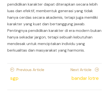
pendidikan karakter dapat diterapkan secara lebih
luas dan efektif, membentuk generasi yang tidak
hanya cerdas secara akademis, tetapi juga memiliki
karakter yang kuat dan bertanggung jawab.
Pentingnya pendidikan karakter di era modern bukan
hanya sekadar jargon, tetapi sebuah kebutuhan
mendesak untuk menciptakan individu yang
berkualitas dan masyarakat yang harmonis.
Posts
Previous
Next
Previous Article
Next Article
navigation
Article
Article
sgp
bandar lotre