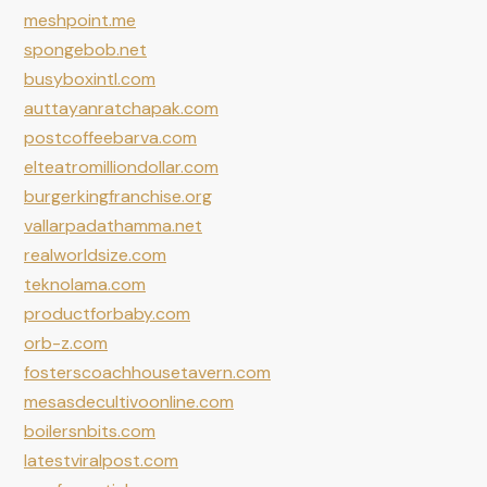
meshpoint.me
spongebob.net
busyboxintl.com
auttayanratchapak.com
postcoffeebarva.com
elteatromilliondollar.com
burgerkingfranchise.org
vallarpadathamma.net
realworldsize.com
teknolama.com
productforbaby.com
orb-z.com
fosterscoachhousetavern.com
mesasdecultivoonline.com
boilersnbits.com
latestviralpost.com