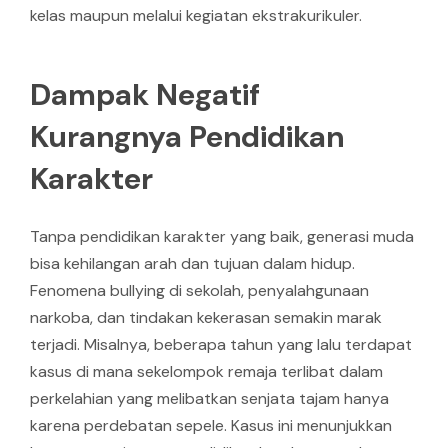
kelas maupun melalui kegiatan ekstrakurikuler.
Dampak Negatif
Kurangnya Pendidikan
Karakter
Tanpa pendidikan karakter yang baik, generasi muda
bisa kehilangan arah dan tujuan dalam hidup.
Fenomena bullying di sekolah, penyalahgunaan
narkoba, dan tindakan kekerasan semakin marak
terjadi. Misalnya, beberapa tahun yang lalu terdapat
kasus di mana sekelompok remaja terlibat dalam
perkelahian yang melibatkan senjata tajam hanya
karena perdebatan sepele. Kasus ini menunjukkan