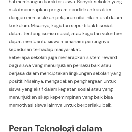
hal membangun karakter siswa. Banyak sekolah yang
mulai menerapkan program pendidikan karakter
dengan memasukkan pelajaran nilai-nilai moral dalam
kurikulum. Misalnya, kegiatan seperti bakti sosial,
debat tentang isu-isu sosial, atau kegiatan volunteer
dapat membantu siswa memahami pentingnya
kepedulian terhadap masyarakat.
Beberapa sekolah juga menerapkan sistem reward
bagi siswa yang menunjukkan perilaku baik atau
berjasa dalam menciptakan lingkungan sekolah yang
positif. Misalnya, mengadakan penghargaan untuk
siswa yang aktif dalam kegiatan sosial atau yang
menunjukkan sikap kepemimpinan yang baik bisa
memotivasi siswa lainnya untuk berperilaku baik.
Peran Teknologi dalam