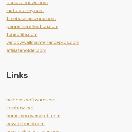
occasionnews.com
lustofmoney.com
timebusinesszone.com
peppers-reflection.com
tuneoflife.com
windowwellmaintenancepros.com
affiliateholder.com
Links
helpdesksoftwares.net
lovabowl.net
homeimprovementit.com
newstribunal.com
newsdailymagazines.com