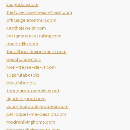
imagedum.com
thetowerswellnessretreat.com
officialgelatostrain.com
kaethejeweler.com
sattamatkasattaking.com
onepetlife.com
thebillboardexperiment.com
beachufabet.biz
mon-tresse-de-lit.com
sugarufabet.biz
boxufabet.biz
topgearautoservices.net
figurine-jouet.com
your-facebook-address.com
perroquet-ma-passion.com
modrenlivinghome.com
instadatahelpainews.com