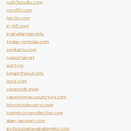
rush3studio.com
roro90.com
herzio.com
in-hi5.com
krainafantasy.info
todas-noticias.com
senikartu.com
rusportal.net
watty.io
livinginthesun.info
itsriz.com
cargoods.shop
capetownacupuncture.com
bitcoinvideospro.com
cosmiccrowcollective.com
alain-jacquet.com
gotisouizakayabakeneko.com