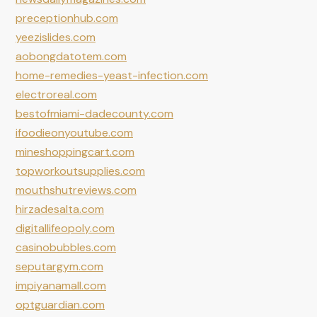
preceptionhub.com
yeezislides.com
aobongdatotem.com
home-remedies-yeast-infection.com
electroreal.com
bestofmiami-dadecounty.com
ifoodieonyoutube.com
mineshoppingcart.com
topworkoutsupplies.com
mouthshutreviews.com
hirzadesalta.com
digitallifeopoly.com
casinobubbles.com
seputargym.com
impiyanamall.com
optguardian.com