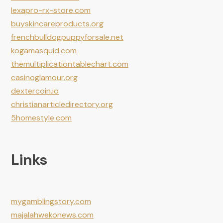
lexapro-rx-store.com
buyskincareproducts.org
frenchbulldogpuppyforsale.net
kogamasquid.com
themultiplicationtablechart.com
casinoglamour.org
dextercoin.io
christianarticledirectory.org
5homestyle.com
Links
mygamblingstory.com
majalahwekonews.com