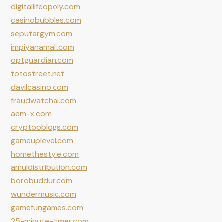
digitallifeopoly.com
casinobubbles.com
seputargym.com
impiyanamall.com
optguardian.com
totostreet.net
davilcasino.com
fraudwatchai.com
aem-x.com
cryptooblogs.com
gameuplevel.com
homethestyle.com
amuldistribution.com
borobuddur.com
wundermusic.com
gamefungames.com
25-minute-timer.com