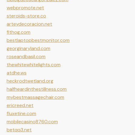
webpromote.net
steroids-store.co
arteydecoracion.net
fithog.com
bestlaptopbestmonitor.com
georginaryland.com
roseandbasil.com
thewhitewhitelights.com
atdhe.ws
heckrodtwetland.org
halfheardinthestillness.com
mybestmassagechair.com
ericreed.net
fluxetine.com
mobilecasino8760.com
betqq3.net