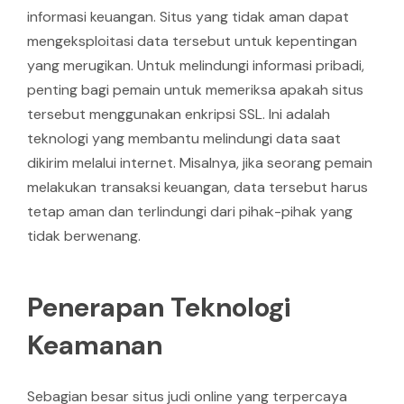
informasi keuangan. Situs yang tidak aman dapat
mengeksploitasi data tersebut untuk kepentingan
yang merugikan. Untuk melindungi informasi pribadi,
penting bagi pemain untuk memeriksa apakah situs
tersebut menggunakan enkripsi SSL. Ini adalah
teknologi yang membantu melindungi data saat
dikirim melalui internet. Misalnya, jika seorang pemain
melakukan transaksi keuangan, data tersebut harus
tetap aman dan terlindungi dari pihak-pihak yang
tidak berwenang.
Penerapan Teknologi
Keamanan
Sebagian besar situs judi online yang terpercaya