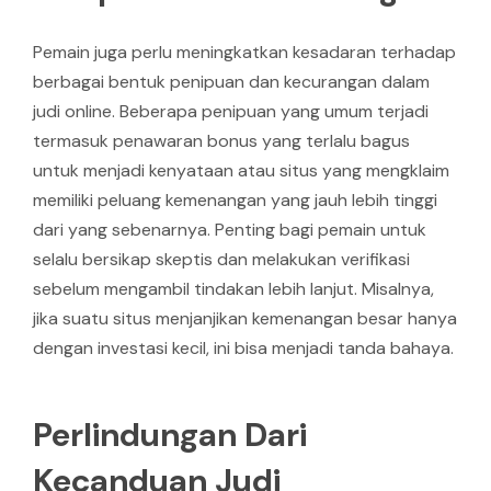
Pemain juga perlu meningkatkan kesadaran terhadap
berbagai bentuk penipuan dan kecurangan dalam
judi online. Beberapa penipuan yang umum terjadi
termasuk penawaran bonus yang terlalu bagus
untuk menjadi kenyataan atau situs yang mengklaim
memiliki peluang kemenangan yang jauh lebih tinggi
dari yang sebenarnya. Penting bagi pemain untuk
selalu bersikap skeptis dan melakukan verifikasi
sebelum mengambil tindakan lebih lanjut. Misalnya,
jika suatu situs menjanjikan kemenangan besar hanya
dengan investasi kecil, ini bisa menjadi tanda bahaya.
Perlindungan Dari
Kecanduan Judi