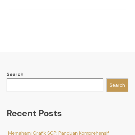
Search
Search
Recent Posts
Memahami Grafik SGP: Panduan Komprehensif