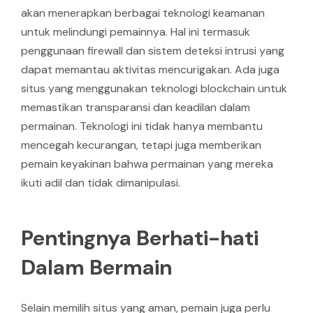
akan menerapkan berbagai teknologi keamanan
untuk melindungi pemainnya. Hal ini termasuk
penggunaan firewall dan sistem deteksi intrusi yang
dapat memantau aktivitas mencurigakan. Ada juga
situs yang menggunakan teknologi blockchain untuk
memastikan transparansi dan keadilan dalam
permainan. Teknologi ini tidak hanya membantu
mencegah kecurangan, tetapi juga memberikan
pemain keyakinan bahwa permainan yang mereka
ikuti adil dan tidak dimanipulasi.
Pentingnya Berhati-hati
Dalam Bermain
Selain memilih situs yang aman, pemain juga perlu