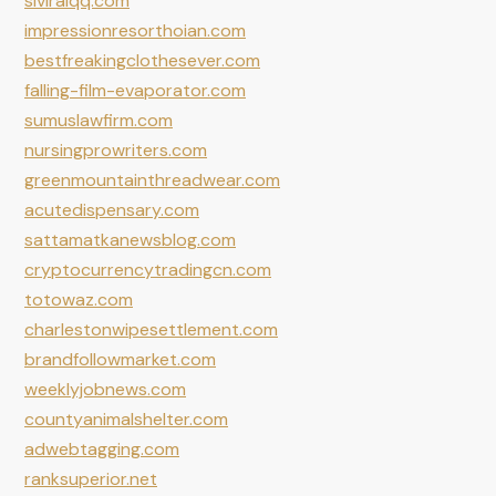
siviralqq.com
impressionresorthoian.com
bestfreakingclothesever.com
falling-film-evaporator.com
sumuslawfirm.com
nursingprowriters.com
greenmountainthreadwear.com
acutedispensary.com
sattamatkanewsblog.com
cryptocurrencytradingcn.com
totowaz.com
charlestonwipesettlement.com
brandfollowmarket.com
weeklyjobnews.com
countyanimalshelter.com
adwebtagging.com
ranksuperior.net