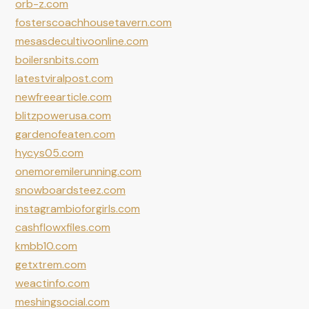
orb-z.com
fosterscoachhousetavern.com
mesasdecultivoonline.com
boilersnbits.com
latestviralpost.com
newfreearticle.com
blitzpowerusa.com
gardenofeaten.com
hycys05.com
onemoremilerunning.com
snowboardsteez.com
instagrambioforgirls.com
cashflowxfiles.com
kmbb10.com
getxtrem.com
weactinfo.com
meshingsocial.com