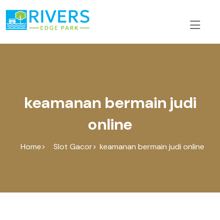
skip
Slot Online
to
Gacor di
content
Situs Slot
Terpercaya
dengan
Deposit E-
Wallet
keamanan bermain judi
DANA
online
Home
Slot Gacor
keamanan bermain judi online