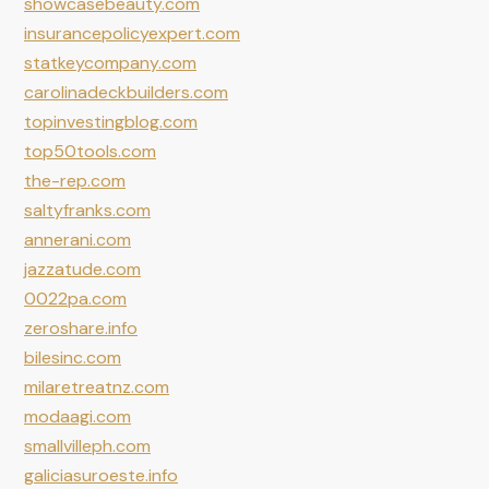
showcasebeauty.com
insurancepolicyexpert.com
statkeycompany.com
carolinadeckbuilders.com
topinvestingblog.com
top50tools.com
the-rep.com
saltyfranks.com
annerani.com
jazzatude.com
0022pa.com
zeroshare.info
bilesinc.com
milaretreatnz.com
modaagi.com
smallvilleph.com
galiciasuroeste.info