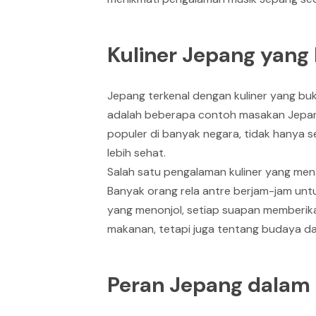
Kuliner Jepang yang
Jepang terkenal dengan kuliner yang buk
adalah beberapa contoh masakan Jepang 
populer di banyak negara, tidak hanya s
lebih sehat.
Salah satu pengalaman kuliner yang men
Banyak orang rela antre berjam-jam unt
yang menonjol, setiap suapan memberika
makanan, tetapi juga tentang budaya da
Peran Jepang dalam 