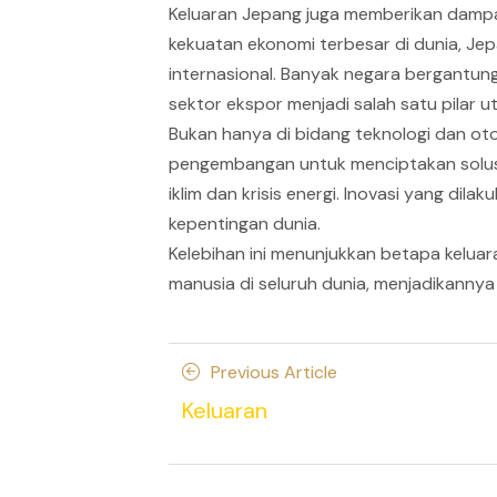
Keluaran Jepang juga memberikan dampak
kekuatan ekonomi terbesar di dunia, J
internasional. Banyak negara bergantung
sektor ekspor menjadi salah satu pilar
Bukan hanya di bidang teknologi dan oto
pengembangan untuk menciptakan solusi
iklim dan krisis energi. Inovasi yang dil
kepentingan dunia.
Kelebihan ini menunjukkan betapa kelu
manusia di seluruh dunia, menjadikannya
Posts
Previous
Previous Article
navigation
Article
Keluaran