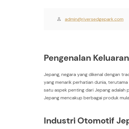
admin@riversedgepark.com
Pengenalan Keluara
Jepang, negara yang dikenal dengan trad
yang menarik perhatian dunia, terutama 
satu aspek penting dari Jepang adalah 
Jepang mencakup berbagai produk mulai 
Industri Otomotif J