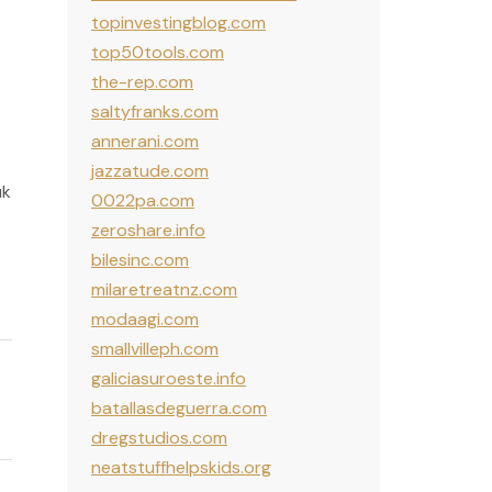
topinvestingblog.com
top50tools.com
the-rep.com
saltyfranks.com
annerani.com
jazzatude.com
uk
0022pa.com
zeroshare.info
bilesinc.com
milaretreatnz.com
modaagi.com
smallvilleph.com
t
galiciasuroeste.info
cle
batallasdeguerra.com
dregstudios.com
neatstuffhelpskids.org