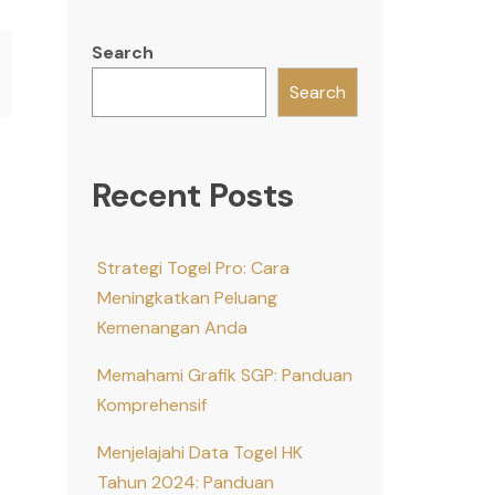
Search
Search
Recent Posts
Strategi Togel Pro: Cara
Meningkatkan Peluang
Kemenangan Anda
Memahami Grafik SGP: Panduan
Komprehensif
Menjelajahi Data Togel HK
Tahun 2024: Panduan