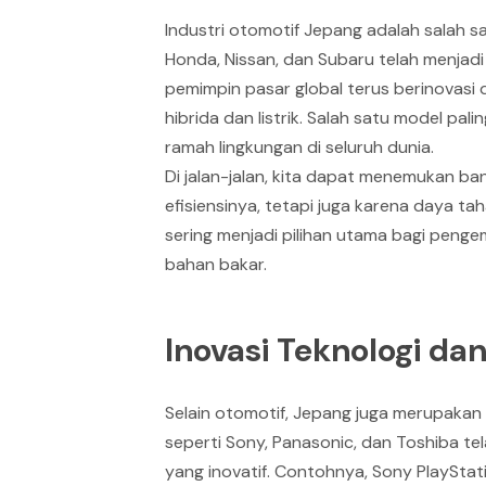
Industri otomotif Jepang adalah salah s
Honda, Nissan, dan Subaru telah menjadi 
pemimpin pasar global terus berinovasi
hibrida dan listrik. Salah satu model pali
ramah lingkungan di seluruh dunia.
Di jalan-jalan, kita dapat menemukan b
efisiensinya, tetapi juga karena daya ta
sering menjadi pilihan utama bagi peng
bahan bakar.
Inovasi Teknologi dan
Selain otomotif, Jepang juga merupakan 
seperti Sony, Panasonic, dan Toshiba t
yang inovatif. Contohnya, Sony PlayStat