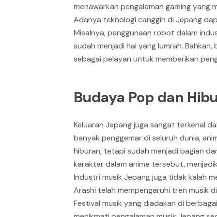
menawarkan pengalaman gaming yang men
Adanya teknologi canggih di Jepang dapa
Misalnya, penggunaan robot dalam indu
sudah menjadi hal yang lumrah. Bahkan,
sebagai pelayan untuk memberikan peng
Budaya Pop dan Hib
Keluaran Jepang juga sangat terkenal da
banyak penggemar di seluruh dunia, ani
hiburan, tetapi sudah menjadi bagian dar
karakter dalam anime tersebut, menjad
Industri musik Jepang juga tidak kalah m
Arashi telah mempengaruhi tren musik di 
Festival musik yang diadakan di berbaga
menikmati pengalaman musik Jepang sec