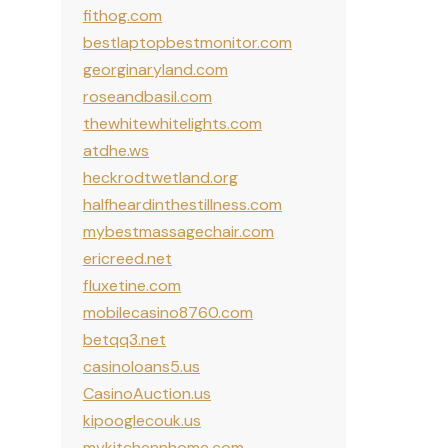
fithog.com
bestlaptopbestmonitor.com
georginaryland.com
roseandbasil.com
thewhitewhitelights.com
atdhe.ws
heckrodtwetland.org
halfheardinthestillness.com
mybestmassagechair.com
ericreed.net
fluxetine.com
mobilecasino8760.com
betqq3.net
casinoloans5.us
CasinoAuction.us
kipooglecouk.us
mykitchennhome.com