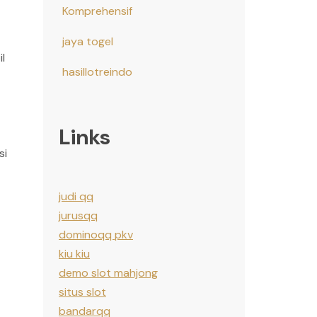
Komprehensif
jaya togel
l
hasillotreindo
Links
si
judi qq
jurusqq
dominoqq pkv
kiu kiu
demo slot mahjong
situs slot
bandarqq