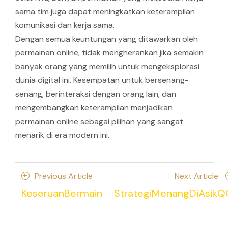
sama tim juga dapat meningkatkan keterampilan
komunikasi dan kerja sama.
Dengan semua keuntungan yang ditawarkan oleh
permainan online, tidak mengherankan jika semakin
banyak orang yang memilih untuk mengeksplorasi
dunia digital ini. Kesempatan untuk bersenang-
senang, berinteraksi dengan orang lain, dan
mengembangkan keterampilan menjadikan
permainan online sebagai pilihan yang sangat
menarik di era modern ini.
Posts
Previous
N
Previous Article
Next Article
navigation
Article
Ar
KeseruanBermain
StrategiMenangDiAsik