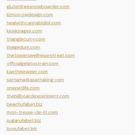
glutenfreesnowboarder.com
lizmorrowdesign.com
healwithcannabidiol.com
kioskpages.com
trianglecurry.com
imagedum.com
thetowerswellnessretreat.com
officialgelatostrain.com
kaethejeweler.com
sattamatkasattaking.com
onepetlife.com
thebillboardexperiment.com
beachufabet.biz
mon-tresse-de-lit.com
sugarufabet.biz
boxufabet.biz