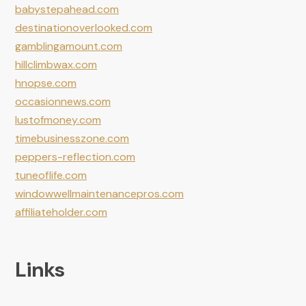
babystepahead.com
destinationoverlooked.com
gamblingamount.com
hillclimbwax.com
hnopse.com
occasionnews.com
lustofmoney.com
timebusinesszone.com
peppers-reflection.com
tuneoflife.com
windowwellmaintenancepros.com
affiliateholder.com
Links