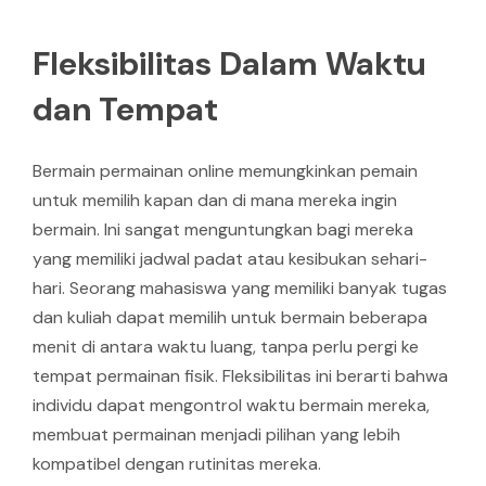
Fleksibilitas Dalam Waktu
dan Tempat
Bermain permainan online memungkinkan pemain
untuk memilih kapan dan di mana mereka ingin
bermain. Ini sangat menguntungkan bagi mereka
yang memiliki jadwal padat atau kesibukan sehari-
hari. Seorang mahasiswa yang memiliki banyak tugas
dan kuliah dapat memilih untuk bermain beberapa
menit di antara waktu luang, tanpa perlu pergi ke
tempat permainan fisik. Fleksibilitas ini berarti bahwa
individu dapat mengontrol waktu bermain mereka,
membuat permainan menjadi pilihan yang lebih
kompatibel dengan rutinitas mereka.