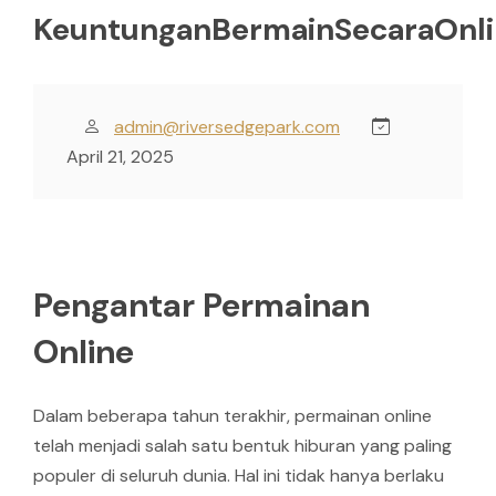
KeuntunganBermainSecaraOnl
admin@riversedgepark.com
April 21, 2025
Pengantar Permainan
Online
Dalam beberapa tahun terakhir, permainan online
telah menjadi salah satu bentuk hiburan yang paling
populer di seluruh dunia. Hal ini tidak hanya berlaku