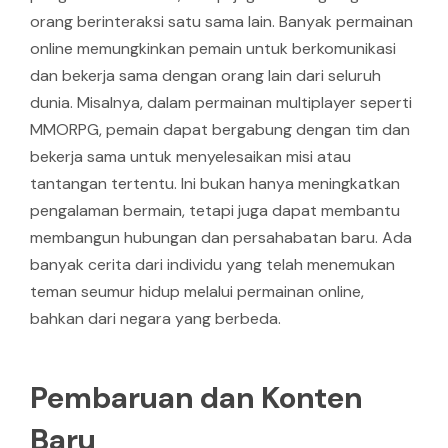
orang berinteraksi satu sama lain. Banyak permainan
online memungkinkan pemain untuk berkomunikasi
dan bekerja sama dengan orang lain dari seluruh
dunia. Misalnya, dalam permainan multiplayer seperti
MMORPG, pemain dapat bergabung dengan tim dan
bekerja sama untuk menyelesaikan misi atau
tantangan tertentu. Ini bukan hanya meningkatkan
pengalaman bermain, tetapi juga dapat membantu
membangun hubungan dan persahabatan baru. Ada
banyak cerita dari individu yang telah menemukan
teman seumur hidup melalui permainan online,
bahkan dari negara yang berbeda.
Pembaruan dan Konten
Baru