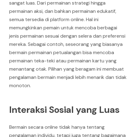
sangat luas. Dari permainan strategi hingga
permainan aksi, dan bahkan permainan edukatif,
semua tersedia di platform online. Hal ini
memungkinkan pemain untuk mencoba berbagai
jenis permainan sesuai dengan selera dan preferensi
mereka. Sebagai contoh, seseorang yang biasanya
bermain permainan petualangan bisa mencoba
permainan teka-teki atau permainan kartu yang
menantang otak. Pilihan yang beragam ini membuat
pengalaman bermain menjadi lebih menarik dan tidak
monoton.
Interaksi Sosial yang Luas
Bermain secara online tidak hanya tentang
pengalaman individu, tetapi juga tentang bagaimana