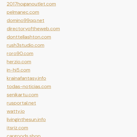
2017hoganoutlet.com
pelmanec.com
domino99qq.net
directoryoftheweb.com
donttellashton.com
rush3studio.com
roro90.com
herzio.com
in-hi5.com
krainafantasy.info
todas-noticias.com
senikartu.com
rusportal.net
watty.io
livinginthesun.info
itsriz.com
cargoods.shop