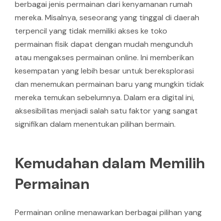
berbagai jenis permainan dari kenyamanan rumah
mereka. Misalnya, seseorang yang tinggal di daerah
terpencil yang tidak memiliki akses ke toko
permainan fisik dapat dengan mudah mengunduh
atau mengakses permainan online. Ini memberikan
kesempatan yang lebih besar untuk bereksplorasi
dan menemukan permainan baru yang mungkin tidak
mereka temukan sebelumnya. Dalam era digital ini,
aksesibilitas menjadi salah satu faktor yang sangat
signifikan dalam menentukan pilihan bermain.
Kemudahan dalam Memilih
Permainan
Permainan online menawarkan berbagai pilihan yang