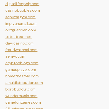
digitallifeopoly.com
casinobubbles.com
seputargym.com
impiyanamall.com
optguardian.com
totostreet.net
davilcasino.com
fraudwatchai.com
aem-x.com
cryptooblogs.com
gameuplevel.com
homethestyle.com
amuldistribution.com
borobuddur.com
wundermusic.com
gamefungames.com
25-minute-timer.com