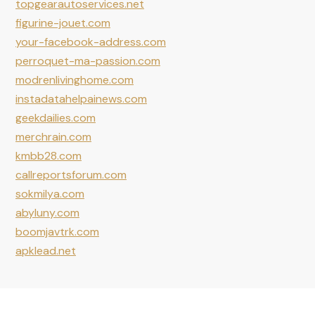
topgearautoservices.net
figurine-jouet.com
your-facebook-address.com
perroquet-ma-passion.com
modrenlivinghome.com
instadatahelpainews.com
geekdailies.com
merchrain.com
kmbb28.com
callreportsforum.com
sokmilya.com
abyluny.com
boomjavtrk.com
apklead.net