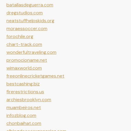
batallasdeguerra.com
dregstudios.com
neatstuffhelpskids.org
moraessoccer.com
forochile.org
chart-track.com
wonderfultraveling.com
promocioname.net
wimaxworld.com
freeonlinecricketgames.net
bestcashing.biz
firerestrictions.us
archiesbrooklyn.com
muambeiros.net
infozblog.com
chonbaihat.com