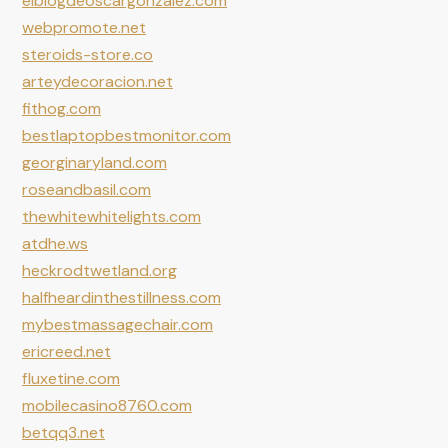
elblogdeoscargonzalez.com
webpromote.net
steroids-store.co
arteydecoracion.net
fithog.com
bestlaptopbestmonitor.com
georginaryland.com
roseandbasil.com
thewhitewhitelights.com
atdhe.ws
heckrodtwetland.org
halfheardinthestillness.com
mybestmassagechair.com
ericreed.net
fluxetine.com
mobilecasino8760.com
betqq3.net