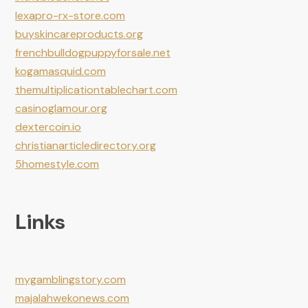
lexapro-rx-store.com
buyskincareproducts.org
frenchbulldogpuppyforsale.net
kogamasquid.com
themultiplicationtablechart.com
casinoglamour.org
dextercoin.io
christianarticledirectory.org
5homestyle.com
Links
mygamblingstory.com
majalahwekonews.com