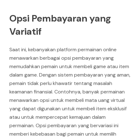
Opsi Pembayaran yang
Variatif
Saat ini, kebanyakan platform permainan online
menawarkan berbagai opsi pembayaran yang
memudahkan pemain untuk membeli game atau item
dalam game. Dengan sistem pembayaran yang aman,
pemain tidak perlu khawatir tentang masalah
keamanan finansial. Contohnya, banyak permainan
menawarkan opsi untuk membeli mata uang virtual
yang dapat digunakan untuk membeli item eksklusif
atau untuk mempercepat kemajuan dalam
permainan. Opsi pembayaran yang bervariasi ini
memberi kebebasan bagi pemain untuk memilih