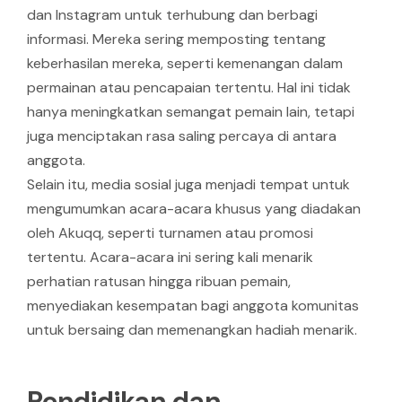
dan Instagram untuk terhubung dan berbagi
informasi. Mereka sering memposting tentang
keberhasilan mereka, seperti kemenangan dalam
permainan atau pencapaian tertentu. Hal ini tidak
hanya meningkatkan semangat pemain lain, tetapi
juga menciptakan rasa saling percaya di antara
anggota.
Selain itu, media sosial juga menjadi tempat untuk
mengumumkan acara-acara khusus yang diadakan
oleh Akuqq, seperti turnamen atau promosi
tertentu. Acara-acara ini sering kali menarik
perhatian ratusan hingga ribuan pemain,
menyediakan kesempatan bagi anggota komunitas
untuk bersaing dan memenangkan hadiah menarik.
Pendidikan dan