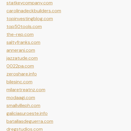
statkeycompany.com
carolinadeckbuilders.com
topinvestingblog.com
top50tools.com
the-rep.com
saltyfranks.com
annerani.com
jazzatude.com
0022pa.com
zeroshare.info
bilesinc.com
milaretreatnz.com
modaagi.com
smallvilleph.com
galiciasuroeste.info
batallasdeguerra.com
dregstudios.com