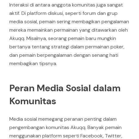
Interaksi di antara anggota komunitas juga sangat
aktif. Di platform diskusi, seperti forum dan grup
media sosial, pemain sering membagikan pengalaman
mereka memainkan permainan yang ditawarkan oleh
Akuqq. Misalnya, seorang pemain baru mungkin
bertanya tentang strategi dalam permainan poker,
dan pemain berpengalaman dengan senang hati
membagikan tipsnya.
Peran Media Sosial dalam
Komunitas
Media sosial memegang peranan penting dalam
pengembangan komunitas Akuqq. Banyak pemain
menggunakan platform seperti Facebook, Twitter,