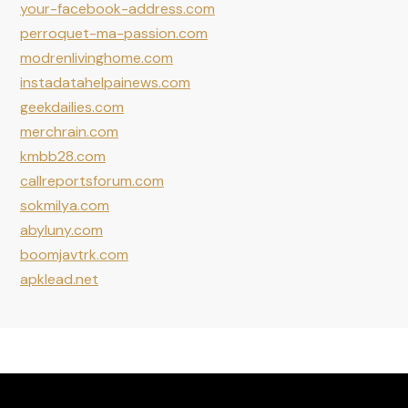
your-facebook-address.com
perroquet-ma-passion.com
modrenlivinghome.com
instadatahelpainews.com
geekdailies.com
merchrain.com
kmbb28.com
callreportsforum.com
sokmilya.com
abyluny.com
boomjavtrk.com
apklead.net