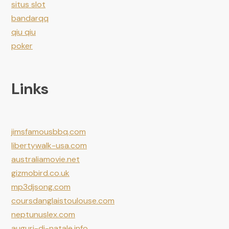
situs slot
bandarqq
qiu qiu
poker
Links
jimsfamousbbq.com
libertywalk-usa.com
australiamovie.net
gizmobird.co.uk
mp3djsong.com
coursdanglaistoulouse.com
neptunuslex.com
auguri-di-natale.info