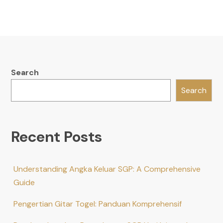
Search
Search
Recent Posts
Understanding Angka Keluar SGP: A Comprehensive
Guide
Pengertian Gitar Togel: Panduan Komprehensif