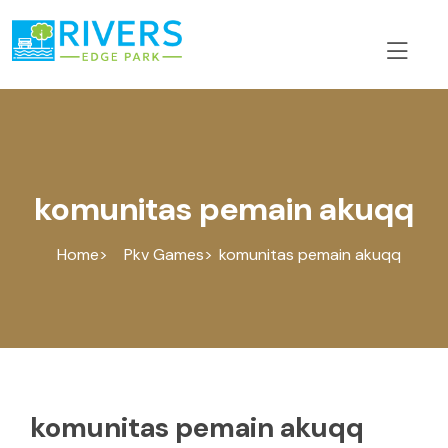
skip
Slot Online
to
Gacor di
content
Situs Slot
Terpercaya
dengan
Deposit E-
Wallet
komunitas pemain akuqq
DANA
Home
Pkv Games
komunitas pemain akuqq
komunitas pemain akuqq