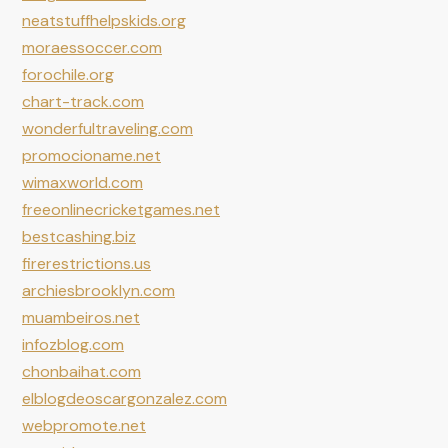
neatstuffhelpskids.org
moraessoccer.com
forochile.org
chart-track.com
wonderfultraveling.com
promocioname.net
wimaxworld.com
freeonlinecricketgames.net
bestcashing.biz
firerestrictions.us
archiesbrooklyn.com
muambeiros.net
infozblog.com
chonbaihat.com
elblogdeoscargonzalez.com
webpromote.net