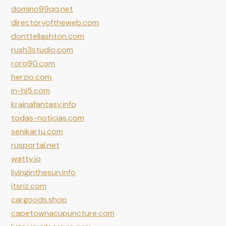
domino99qq.net
directoryoftheweb.com
donttellashton.com
rush3studio.com
roro90.com
herzio.com
in-hi5.com
krainafantasy.info
todas-noticias.com
senikartu.com
rusportal.net
watty.io
livinginthesun.info
itsriz.com
cargoods.shop
capetownacupuncture.com