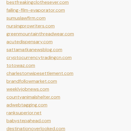
bestfreakingclothesever.com
falling-film-evaporator.com
sumuslawfirm.com
nursingprowriters.com
greenmountainthreadwear.com
acutedispensary.com
sattamatkanewsblog.com
cryptocurrencytradingcn.com
totowaz.com
charlestonwipesettlement.com
brandfollowmarket.com
weeklyjobnews.com
countyanimalshelter.com
adwebtagging.com
ranksuperior.net
babystepahead.com
destinationoverlooked.com