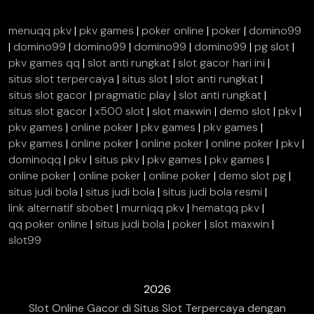
menuqq pkv
|
pkv games
|
poker online
|
poker
|
domino99
|
domino99
|
domino99
|
domino99
|
domino99
|
pg slot
|
pkv games qq
|
slot anti rungkat
|
slot gacor hari ini
|
situs slot terpercaya
|
situs slot
|
slot anti rungkat
|
situs slot gacor
|
pragmatic play
|
slot anti rungkat
|
situs slot gacor
|
x500 slot
|
slot maxwin
|
demo slot
|
pkv
|
pkv games
|
online poker
|
pkv games
|
pkv games
|
pkv games
|
online poker
|
online poker
|
online poker
|
pkv
|
dominoqq
|
pkv
|
situs pkv
|
pkv games
|
pkv games
|
online poker
|
online poker
|
online poker
|
demo slot pg
|
situs judi bola
|
situs judi bola
|
situs judi bola resmi
|
link alternatif sbobet
|
murniqq pkv
|
hematqq pkv
|
qq poker online
|
situs judi bola
|
poker
|
slot maxwin
|
slot99
2026
Slot Online Gacor di Situs Slot Terpercaya dengan