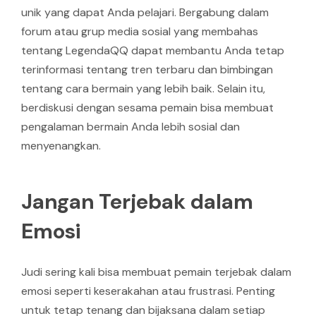
unik yang dapat Anda pelajari. Bergabung dalam
forum atau grup media sosial yang membahas
tentang LegendaQQ dapat membantu Anda tetap
terinformasi tentang tren terbaru dan bimbingan
tentang cara bermain yang lebih baik. Selain itu,
berdiskusi dengan sesama pemain bisa membuat
pengalaman bermain Anda lebih sosial dan
menyenangkan.
Jangan Terjebak dalam
Emosi
Judi sering kali bisa membuat pemain terjebak dalam
emosi seperti keserakahan atau frustrasi. Penting
untuk tetap tenang dan bijaksana dalam setiap