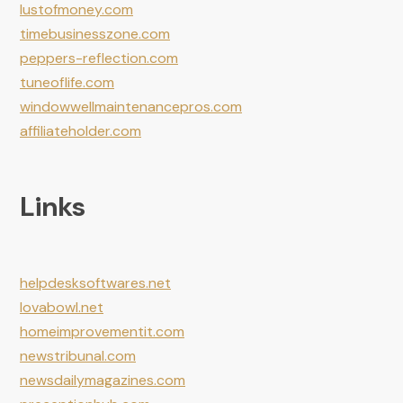
lustofmoney.com
timebusinesszone.com
peppers-reflection.com
tuneoflife.com
windowwellmaintenancepros.com
affiliateholder.com
Links
helpdesksoftwares.net
lovabowl.net
homeimprovementit.com
newstribunal.com
newsdailymagazines.com