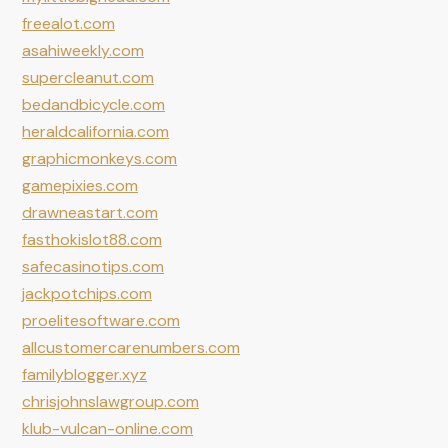
freealot.com
asahiweekly.com
supercleanut.com
bedandbicycle.com
heraldcalifornia.com
graphicmonkeys.com
gamepixies.com
drawneastart.com
fasthokislot88.com
safecasinotips.com
jackpotchips.com
proelitesoftware.com
allcustomercarenumbers.com
familyblogger.xyz
chrisjohnslawgroup.com
klub-vulcan-online.com