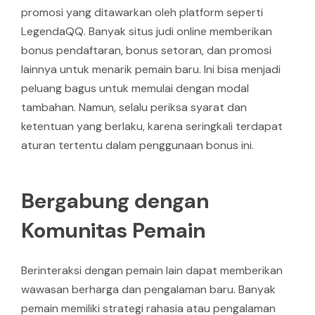
promosi yang ditawarkan oleh platform seperti
LegendaQQ. Banyak situs judi online memberikan
bonus pendaftaran, bonus setoran, dan promosi
lainnya untuk menarik pemain baru. Ini bisa menjadi
peluang bagus untuk memulai dengan modal
tambahan. Namun, selalu periksa syarat dan
ketentuan yang berlaku, karena seringkali terdapat
aturan tertentu dalam penggunaan bonus ini.
Bergabung dengan
Komunitas Pemain
Berinteraksi dengan pemain lain dapat memberikan
wawasan berharga dan pengalaman baru. Banyak
pemain memiliki strategi rahasia atau pengalaman