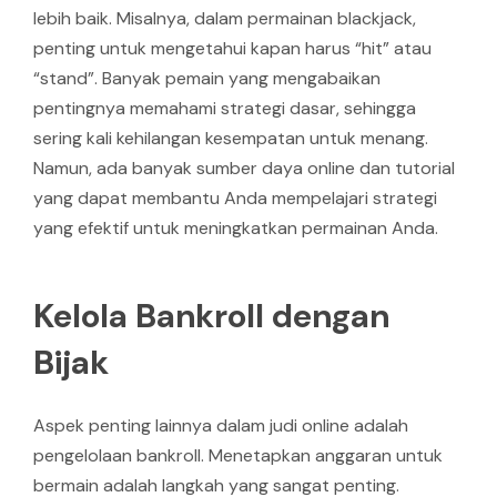
lebih baik. Misalnya, dalam permainan blackjack,
penting untuk mengetahui kapan harus “hit” atau
“stand”. Banyak pemain yang mengabaikan
pentingnya memahami strategi dasar, sehingga
sering kali kehilangan kesempatan untuk menang.
Namun, ada banyak sumber daya online dan tutorial
yang dapat membantu Anda mempelajari strategi
yang efektif untuk meningkatkan permainan Anda.
Kelola Bankroll dengan
Bijak
Aspek penting lainnya dalam judi online adalah
pengelolaan bankroll. Menetapkan anggaran untuk
bermain adalah langkah yang sangat penting.