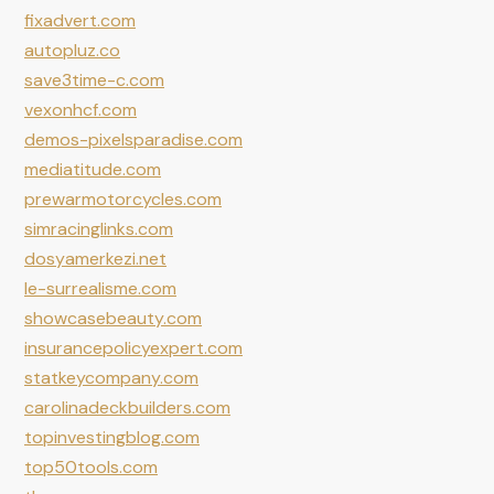
fixadvert.com
autopluz.co
save3time-c.com
vexonhcf.com
demos-pixelsparadise.com
mediatitude.com
prewarmotorcycles.com
simracinglinks.com
dosyamerkezi.net
le-surrealisme.com
showcasebeauty.com
insurancepolicyexpert.com
statkeycompany.com
carolinadeckbuilders.com
topinvestingblog.com
top50tools.com