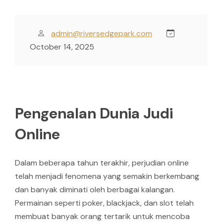
admin@riversedgepark.com
October 14, 2025
Pengenalan Dunia Judi
Online
Dalam beberapa tahun terakhir, perjudian online
telah menjadi fenomena yang semakin berkembang
dan banyak diminati oleh berbagai kalangan.
Permainan seperti poker, blackjack, dan slot telah
membuat banyak orang tertarik untuk mencoba