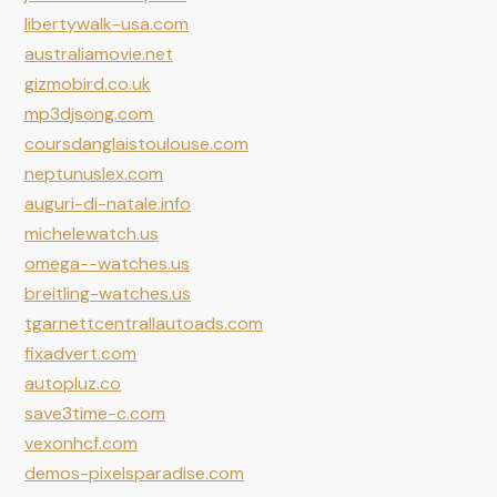
libertywalk-usa.com
australiamovie.net
gizmobird.co.uk
mp3djsong.com
coursdanglaistoulouse.com
neptunuslex.com
auguri-di-natale.info
michelewatch.us
omega--watches.us
breitling-watches.us
tgarnettcentrallautoads.com
fixadvert.com
autopluz.co
save3time-c.com
vexonhcf.com
demos-pixelsparadise.com