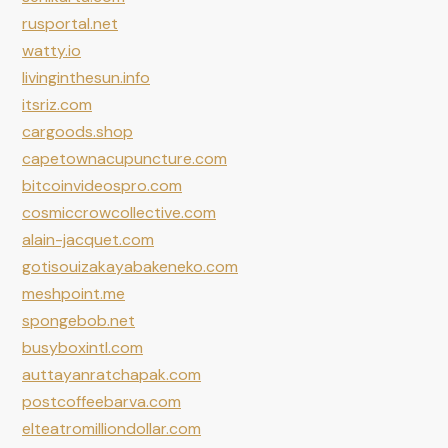
rusportal.net
watty.io
livinginthesun.info
itsriz.com
cargoods.shop
capetownacupuncture.com
bitcoinvideospro.com
cosmiccrowcollective.com
alain-jacquet.com
gotisouizakayabakeneko.com
meshpoint.me
spongebob.net
busyboxintl.com
auttayanratchapak.com
postcoffeebarva.com
elteatromilliondollar.com