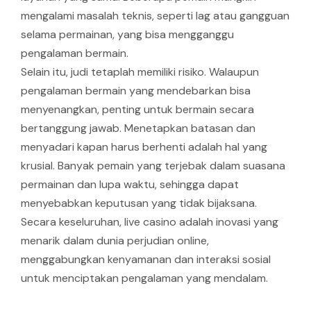
mengalami masalah teknis, seperti lag atau gangguan
selama permainan, yang bisa mengganggu
pengalaman bermain.
Selain itu, judi tetaplah memiliki risiko. Walaupun
pengalaman bermain yang mendebarkan bisa
menyenangkan, penting untuk bermain secara
bertanggung jawab. Menetapkan batasan dan
menyadari kapan harus berhenti adalah hal yang
krusial. Banyak pemain yang terjebak dalam suasana
permainan dan lupa waktu, sehingga dapat
menyebabkan keputusan yang tidak bijaksana.
Secara keseluruhan, live casino adalah inovasi yang
menarik dalam dunia perjudian online,
menggabungkan kenyamanan dan interaksi sosial
untuk menciptakan pengalaman yang mendalam.