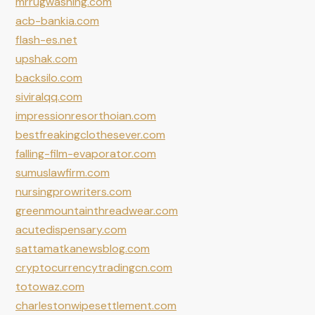
mrrugwashing.com
acb-bankia.com
flash-es.net
upshak.com
backsilo.com
siviralqq.com
impressionresorthoian.com
bestfreakingclothesever.com
falling-film-evaporator.com
sumuslawfirm.com
nursingprowriters.com
greenmountainthreadwear.com
acutedispensary.com
sattamatkanewsblog.com
cryptocurrencytradingcn.com
totowaz.com
charlestonwipesettlement.com