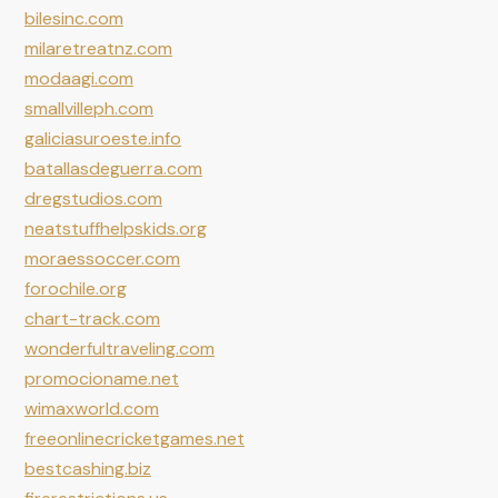
bilesinc.com
milaretreatnz.com
modaagi.com
smallvilleph.com
galiciasuroeste.info
batallasdeguerra.com
dregstudios.com
neatstuffhelpskids.org
moraessoccer.com
forochile.org
chart-track.com
wonderfultraveling.com
promocioname.net
wimaxworld.com
freeonlinecricketgames.net
bestcashing.biz