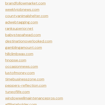
brandfollowmarket.com
weeklyjobnews.com
countyanimalshelter.com
adwebtagging.com
ranksuperior.net
babystepahead.com
destinationoverlooked.com
gamblingamount.com
hillclimbwax.com
hnopse.com
occasionnews.com
lustofmoney.com
timebusinesszone.com
peppers-reflection.com
tuneoflife.com
windowwellmaintenancepros.com
affiliateholder.com