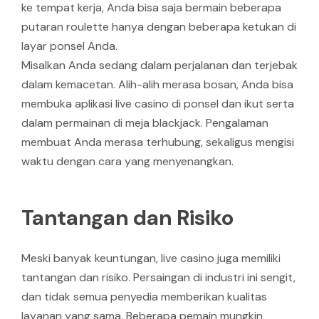
ke tempat kerja, Anda bisa saja bermain beberapa
putaran roulette hanya dengan beberapa ketukan di
layar ponsel Anda.
Misalkan Anda sedang dalam perjalanan dan terjebak
dalam kemacetan. Alih-alih merasa bosan, Anda bisa
membuka aplikasi live casino di ponsel dan ikut serta
dalam permainan di meja blackjack. Pengalaman
membuat Anda merasa terhubung, sekaligus mengisi
waktu dengan cara yang menyenangkan.
Tantangan dan Risiko
Meski banyak keuntungan, live casino juga memiliki
tantangan dan risiko. Persaingan di industri ini sengit,
dan tidak semua penyedia memberikan kualitas
layanan yang sama. Beberapa pemain mungkin