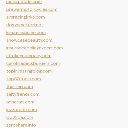
mediatitude.com
prewarmotorcycles.com
simracinglinks.com
dosyamerkezi.net
le-surrealisme.com
showcasebeauty.com
insurancepolicyexpert.com
statkeycompany.com
carolinadeckbuilders.com
topinvestingblog.com
top50tools.com
the-rep.com
saltyfranks.com
annerani.com
jazzatude.com
0022pa.com
zeroshare.info