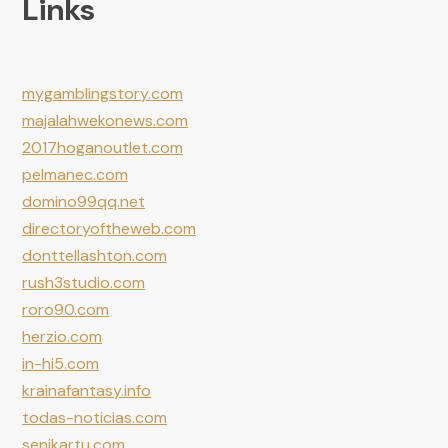
Links
mygamblingstory.com
majalahwekonews.com
2017hoganoutlet.com
pelmanec.com
domino99qq.net
directoryoftheweb.com
donttellashton.com
rush3studio.com
roro90.com
herzio.com
in-hi5.com
krainafantasy.info
todas-noticias.com
senikartu.com