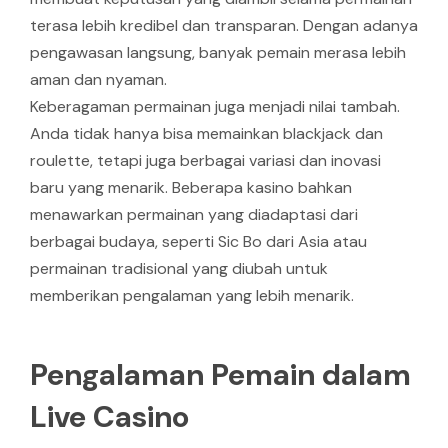
terasa lebih kredibel dan transparan. Dengan adanya
pengawasan langsung, banyak pemain merasa lebih
aman dan nyaman.
Keberagaman permainan juga menjadi nilai tambah.
Anda tidak hanya bisa memainkan blackjack dan
roulette, tetapi juga berbagai variasi dan inovasi
baru yang menarik. Beberapa kasino bahkan
menawarkan permainan yang diadaptasi dari
berbagai budaya, seperti Sic Bo dari Asia atau
permainan tradisional yang diubah untuk
memberikan pengalaman yang lebih menarik.
Pengalaman Pemain dalam
Live Casino