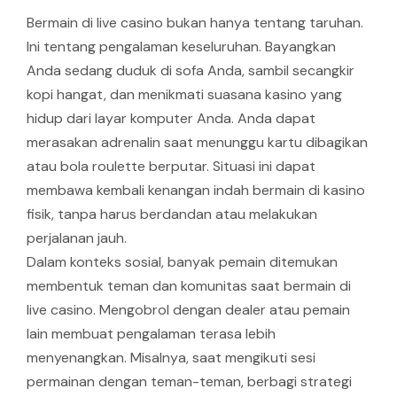
Bermain di live casino bukan hanya tentang taruhan.
Ini tentang pengalaman keseluruhan. Bayangkan
Anda sedang duduk di sofa Anda, sambil secangkir
kopi hangat, dan menikmati suasana kasino yang
hidup dari layar komputer Anda. Anda dapat
merasakan adrenalin saat menunggu kartu dibagikan
atau bola roulette berputar. Situasi ini dapat
membawa kembali kenangan indah bermain di kasino
fisik, tanpa harus berdandan atau melakukan
perjalanan jauh.
Dalam konteks sosial, banyak pemain ditemukan
membentuk teman dan komunitas saat bermain di
live casino. Mengobrol dengan dealer atau pemain
lain membuat pengalaman terasa lebih
menyenangkan. Misalnya, saat mengikuti sesi
permainan dengan teman-teman, berbagi strategi