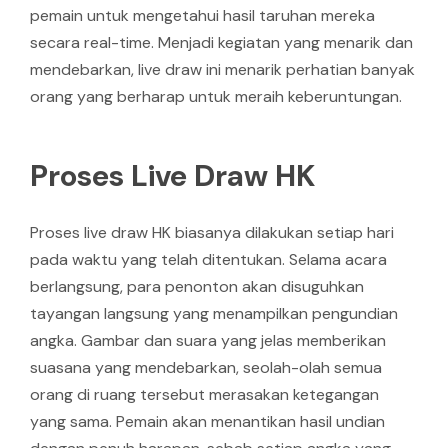
pemain untuk mengetahui hasil taruhan mereka
secara real-time. Menjadi kegiatan yang menarik dan
mendebarkan, live draw ini menarik perhatian banyak
orang yang berharap untuk meraih keberuntungan.
Proses Live Draw HK
Proses live draw HK biasanya dilakukan setiap hari
pada waktu yang telah ditentukan. Selama acara
berlangsung, para penonton akan disuguhkan
tayangan langsung yang menampilkan pengundian
angka. Gambar dan suara yang jelas memberikan
suasana yang mendebarkan, seolah-olah semua
orang di ruang tersebut merasakan ketegangan
yang sama. Pemain akan menantikan hasil undian