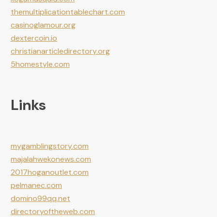
themultiplicationtablechart.com
casinoglamour.org
dextercoin.io
christianarticledirectory.org
5homestyle.com
Links
mygamblingstory.com
majalahwekonews.com
2017hoganoutlet.com
pelmanec.com
domino99qq.net
directoryoftheweb.com