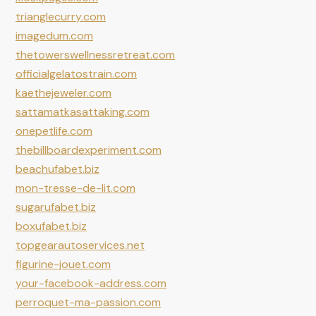
trianglecurry.com
imagedum.com
thetowerswellnessretreat.com
officialgelatostrain.com
kaethejeweler.com
sattamatkasattaking.com
onepetlife.com
thebillboardexperiment.com
beachufabet.biz
mon-tresse-de-lit.com
sugarufabet.biz
boxufabet.biz
topgearautoservices.net
figurine-jouet.com
your-facebook-address.com
perroquet-ma-passion.com