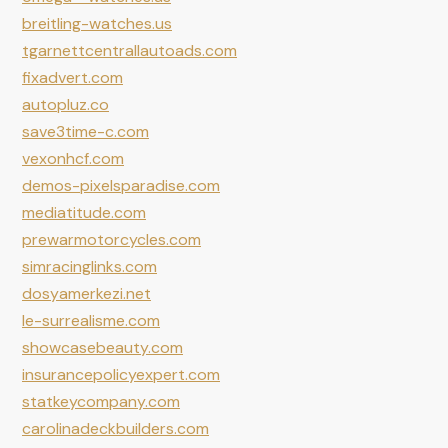
breitling-watches.us
tgarnettcentrallautoads.com
fixadvert.com
autopluz.co
save3time-c.com
vexonhcf.com
demos-pixelsparadise.com
mediatitude.com
prewarmotorcycles.com
simracinglinks.com
dosyamerkezi.net
le-surrealisme.com
showcasebeauty.com
insurancepolicyexpert.com
statkeycompany.com
carolinadeckbuilders.com