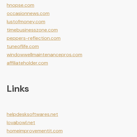
hnopse.com
occasionnews.com
lustofmoney.com
timebusinesszone.com
peppers-reflection.com
tuneoflife.com
windowwellmaintenancepros.com
affiliateholder.com
Links
helpdesksoftwares.net
lovabowl.net
homeimprovementit.com