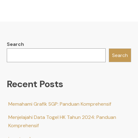
Search
Search
Recent Posts
Memahami Grafik SGP: Panduan Komprehensif
Menjelajahi Data Togel HK Tahun 2024: Panduan
Komprehensif