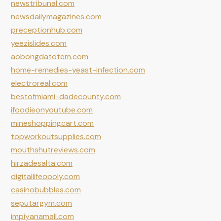
newstribunal.com
newsdailymagazines.com
preceptionhub.com
yeezislides.com
aobongdatotem.com
home-remedies-yeast-infection.com
electroreal.com
bestofmiami-dadecounty.com
ifoodieonyoutube.com
mineshoppingcart.com
topworkoutsupplies.com
mouthshutreviews.com
hirzadesalta.com
digitallifeopoly.com
casinobubbles.com
seputargym.com
impiyanamall.com