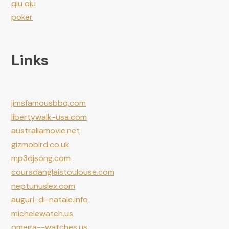
qiu qiu
poker
Links
jimsfamousbbq.com
libertywalk-usa.com
australiamovie.net
gizmobird.co.uk
mp3djsong.com
coursdanglaistoulouse.com
neptunuslex.com
auguri-di-natale.info
michelewatch.us
omega--watches.us