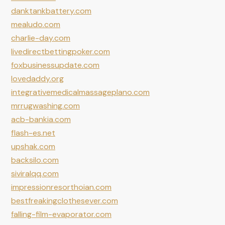
danktankbattery.com
mealudo.com
charlie-day.com
livedirectbettingpoker.com
foxbusinessupdate.com
lovedaddy.org
integrativemedicalmassageplano.com
mrrugwashing.com
acb-bankia.com
flash-es.net
upshak.com
backsilo.com
siviralqq.com
impressionresorthoian.com
bestfreakingclothesever.com
falling-film-evaporator.com