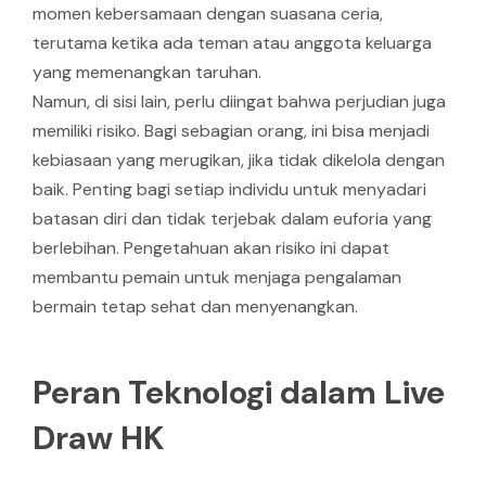
momen kebersamaan dengan suasana ceria,
terutama ketika ada teman atau anggota keluarga
yang memenangkan taruhan.
Namun, di sisi lain, perlu diingat bahwa perjudian juga
memiliki risiko. Bagi sebagian orang, ini bisa menjadi
kebiasaan yang merugikan, jika tidak dikelola dengan
baik. Penting bagi setiap individu untuk menyadari
batasan diri dan tidak terjebak dalam euforia yang
berlebihan. Pengetahuan akan risiko ini dapat
membantu pemain untuk menjaga pengalaman
bermain tetap sehat dan menyenangkan.
Peran Teknologi dalam Live
Draw HK