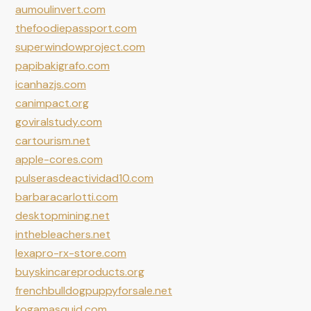
aumoulinvert.com
thefoodiepassport.com
superwindowproject.com
papibakigrafo.com
icanhazjs.com
canimpact.org
goviralstudy.com
cartourism.net
apple-cores.com
pulserasdeactividad10.com
barbaracarlotti.com
desktopmining.net
inthebleachers.net
lexapro-rx-store.com
buyskincareproducts.org
frenchbulldogpuppyforsale.net
kogamasquid.com