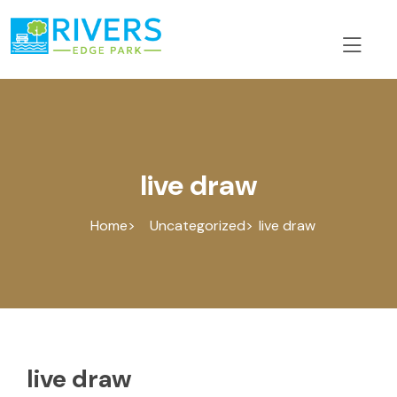
skip
Slot Online
to
Gacor di
content
Situs Slot
Terpercaya
dengan
Deposit E-
Wallet
live draw
DANA
Home
Uncategorized
live draw
live draw