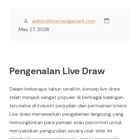
admin@riversedgepark.com
May 27, 2026
Pengenalan Live Draw
Dalam beberapa tahun terakhir, konsep live draw
telah menjadi sangat populer di berbagai kalangan,
terutama di industri perjudian dan permainan lotere.
Live draw menawarkan pengalaman langsung yang
memungkinkan para pemain atau penonton untuk
menyaksikan pengundian secara real-time. Ini