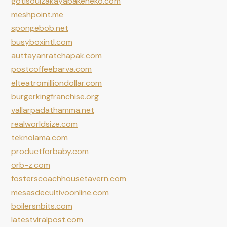
gotisouizakayabakeneko.com
meshpoint.me
spongebob.net
busyboxintl.com
auttayanratchapak.com
postcoffeebarva.com
elteatromilliondollar.com
burgerkingfranchise.org
vallarpadathamma.net
realworldsize.com
teknolama.com
productforbaby.com
orb-z.com
fosterscoachhousetavern.com
mesasdecultivoonline.com
boilersnbits.com
latestviralpost.com