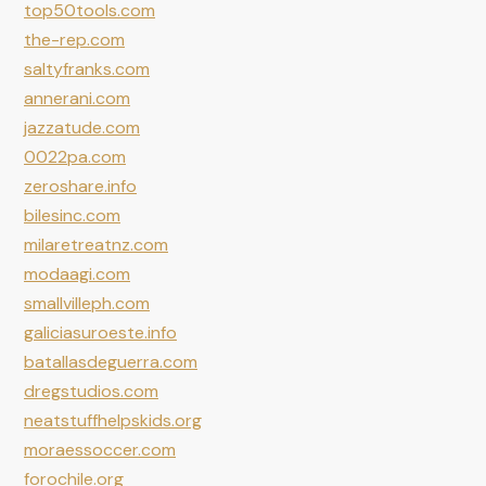
top50tools.com
the-rep.com
saltyfranks.com
annerani.com
jazzatude.com
0022pa.com
zeroshare.info
bilesinc.com
milaretreatnz.com
modaagi.com
smallvilleph.com
galiciasuroeste.info
batallasdeguerra.com
dregstudios.com
neatstuffhelpskids.org
moraessoccer.com
forochile.org