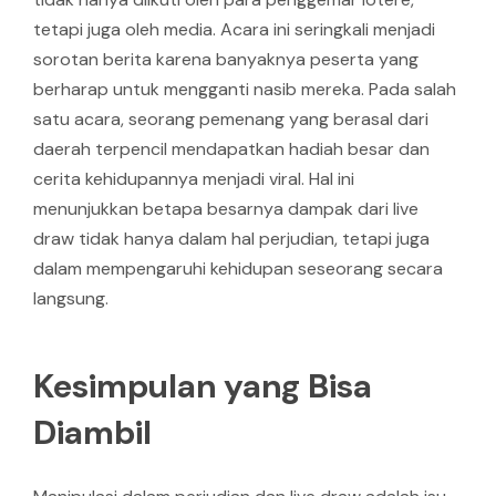
tetapi juga oleh media. Acara ini seringkali menjadi
sorotan berita karena banyaknya peserta yang
berharap untuk mengganti nasib mereka. Pada salah
satu acara, seorang pemenang yang berasal dari
daerah terpencil mendapatkan hadiah besar dan
cerita kehidupannya menjadi viral. Hal ini
menunjukkan betapa besarnya dampak dari live
draw tidak hanya dalam hal perjudian, tetapi juga
dalam mempengaruhi kehidupan seseorang secara
langsung.
Kesimpulan yang Bisa
Diambil