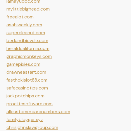
iamayudoc.com
mylittlebighead.com
freealot.com
asahiweekly.com
supercleanut.com
bedandbicycle.com
heraldcalifornia.com
graphicmonkeys.com
gamepixies.com
drawneastart.com
fasthokislot88.com
safecasinotips.com
jackpotchips.com
proelitesoftware.com
allcustomercarenumbers.com
familyblogger.xyz
chrisjohnslawgroup.com