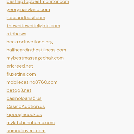
bestlaptopbestmonitor.com
georginaryland.com
roseandbasil.com
thewhitewhitelights.com
atdhe.ws
heckrodtwetland.org
halfheardinthestillness.com
mybestmassagechair.com
ericreed.net
fluxetine.com
mobilecasino8760.com
betqq3.net
casinoloans5.us
CasinoAuction.us
kipooglecouk.us
mykitchennhome.com
aumoulinvert.com