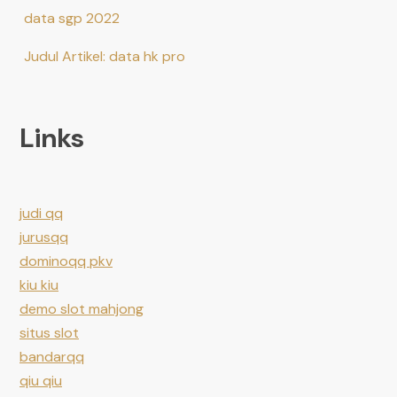
data sgp 2022
Judul Artikel: data hk pro
Links
judi qq
jurusqq
dominoqq pkv
kiu kiu
demo slot mahjong
situs slot
bandarqq
qiu qiu