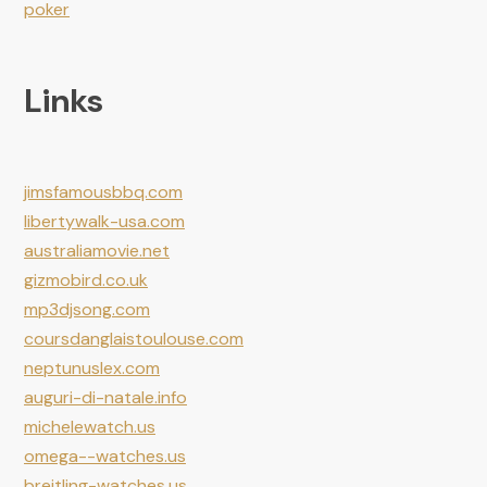
poker
Links
jimsfamousbbq.com
libertywalk-usa.com
australiamovie.net
gizmobird.co.uk
mp3djsong.com
coursdanglaistoulouse.com
neptunuslex.com
auguri-di-natale.info
michelewatch.us
omega--watches.us
breitling-watches.us