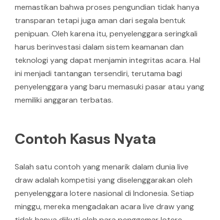
memastikan bahwa proses pengundian tidak hanya
transparan tetapi juga aman dari segala bentuk
penipuan. Oleh karena itu, penyelenggara seringkali
harus berinvestasi dalam sistem keamanan dan
teknologi yang dapat menjamin integritas acara. Hal
ini menjadi tantangan tersendiri, terutama bagi
penyelenggara yang baru memasuki pasar atau yang
memiliki anggaran terbatas.
Contoh Kasus Nyata
Salah satu contoh yang menarik dalam dunia live
draw adalah kompetisi yang diselenggarakan oleh
penyelenggara lotere nasional di Indonesia. Setiap
minggu, mereka mengadakan acara live draw yang
tidak hanya diikuti oleh para penggemar lotere,