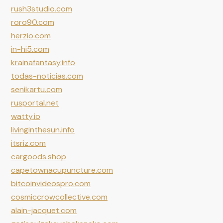
rush3studio.com
roro90.com
herzio.com
in-hi5.com
krainafantasy.info
todas-noticias.com
senikartu.com
rusportal.net
watty.io
livinginthesun.info
itsriz.com
cargoods.shop
capetownacupuncture.com
bitcoinvideospro.com
cosmiccrowcollective.com
alain-jacquet.com