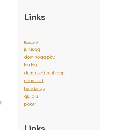
Links
judi qq
jurusqq
dominoqq pkv
kiu kiu
demo slot mahjong
situs slot
bandarqq
qiu qiu
Q
poker
Links