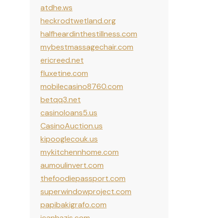
atdhe.ws
heckrodtwetland.org
halfheardinthestillness.com
mybestmassagechair.com
ericreed.net
fluxetine.com
mobilecasino8760.com
betqq3.net
casinoloans5.us
CasinoAuction.us
kipooglecouk.us
mykitchennhome.com
aumoulinvert.com
thefoodiepassport.com
superwindowproject.com
papibakigrafo.com
icanhazjs.com