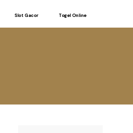
T
Slot Gacor
Togel Online