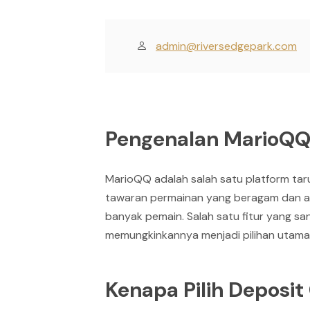
admin@riversedgepark.com
Pengenalan MarioQ
MarioQQ adalah salah satu platform tar
tawaran permainan yang beragam dan a
banyak pemain. Salah satu fitur yang s
memungkinkannya menjadi pilihan utama 
Kenapa Pilih Deposit