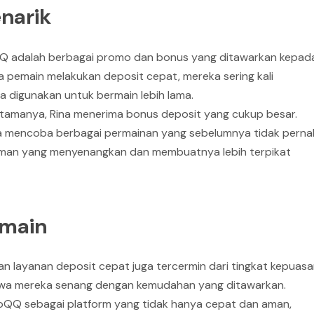
narik
oQQ adalah berbagai promo dan bonus yang ditawarkan kepad
a pemain melakukan deposit cepat, mereka sering kali
digunakan untuk bermain lebih lama.
rtamanya, Rina menerima bonus deposit yang cukup besar.
a mencoba berbagai permainan yang sebelumnya tidak perna
alaman yang menyenangkan dan membuatnya lebih terpikat
emain
 layanan deposit cepat juga tercermin dari tingkat kepuas
wa mereka senang dengan kemudahan yang ditawarkan.
QQ sebagai platform yang tidak hanya cepat dan aman,