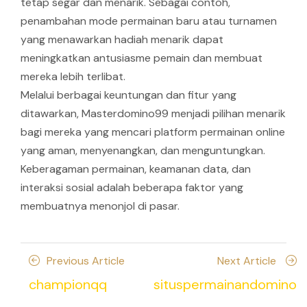
tetap segar dan menarik. Sebagai contoh,
penambahan mode permainan baru atau turnamen
yang menawarkan hadiah menarik dapat
meningkatkan antusiasme pemain dan membuat
mereka lebih terlibat.
Melalui berbagai keuntungan dan fitur yang
ditawarkan, Masterdomino99 menjadi pilihan menarik
bagi mereka yang mencari platform permainan online
yang aman, menyenangkan, dan menguntungkan.
Keberagaman permainan, keamanan data, dan
interaksi sosial adalah beberapa faktor yang
membuatnya menonjol di pasar.
Posts
Previous
Next
Previous Article
Next Article
navigation
Article
Articl
championqq
situspermainandomino