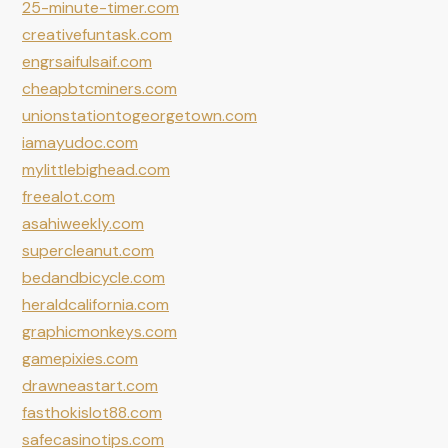
25-minute-timer.com
creativefuntask.com
engrsaifulsaif.com
cheapbtcminers.com
unionstationtogeorgetown.com
iamayudoc.com
mylittlebighead.com
freealot.com
asahiweekly.com
supercleanut.com
bedandbicycle.com
heraldcalifornia.com
graphicmonkeys.com
gamepixies.com
drawneastart.com
fasthokislot88.com
safecasinotips.com