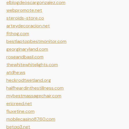
elblogdeoscargonzalez.com
webpromote.net
steroids-store.co
arteydecoracion.net
fithog.com
bestlaptopbestmonitor.com
georginaryland.com
roseandbasil.com
thewhitewhitelights.com
atdhe.ws
heckrodtwetland.org
halfheardinthestillness.com
mybestmassagechair.com
ericreed.net
fluxetine.com
mobilecasino8760.com
betqq3.net