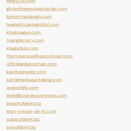
blife2016.com
glutenfreesnowboarder.com
lizmorrowdesign.com
healwithcannabidiol.com
kioskpages.com
trianglecurry.com
imagedum.com
thetowerswellnessretreat.com
officialgelatostrain.com
kaethejeweler.com
sattamatkasattaking.com
onepetlife.com
thebillboardexperiment.com
beachufabet.biz
mon-tresse-de-lit.com
sugarufabet.biz
boxufabet.biz