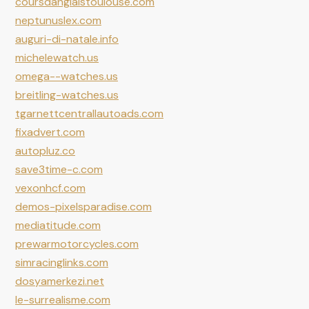
coursdanglaistoulouse.com
neptunuslex.com
auguri-di-natale.info
michelewatch.us
omega--watches.us
breitling-watches.us
tgarnettcentrallautoads.com
fixadvert.com
autopluz.co
save3time-c.com
vexonhcf.com
demos-pixelsparadise.com
mediatitude.com
prewarmotorcycles.com
simracinglinks.com
dosyamerkezi.net
le-surrealisme.com