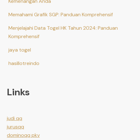
Kemenangan Anda
Memahami Grafik SGP: Panduan Komprehensif
Menjelajahi Data Togel HK Tahun 2024: Panduan
Komprehensif
jaya togel
hasillotreindo
Links
judi qq
jurusqq
dominoqq pkv