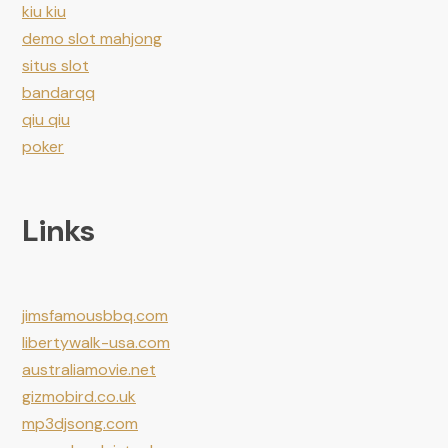
kiu kiu
demo slot mahjong
situs slot
bandarqq
qiu qiu
poker
Links
jimsfamousbbq.com
libertywalk-usa.com
australiamovie.net
gizmobird.co.uk
mp3djsong.com