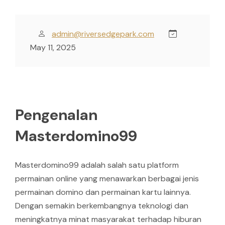
admin@riversedgepark.com
May 11, 2025
Pengenalan
Masterdomino99
Masterdomino99 adalah salah satu platform
permainan online yang menawarkan berbagai jenis
permainan domino dan permainan kartu lainnya.
Dengan semakin berkembangnya teknologi dan
meningkatnya minat masyarakat terhadap hiburan