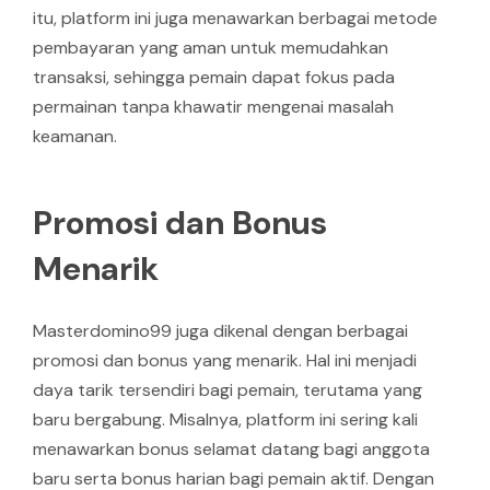
itu, platform ini juga menawarkan berbagai metode
pembayaran yang aman untuk memudahkan
transaksi, sehingga pemain dapat fokus pada
permainan tanpa khawatir mengenai masalah
keamanan.
Promosi dan Bonus
Menarik
Masterdomino99 juga dikenal dengan berbagai
promosi dan bonus yang menarik. Hal ini menjadi
daya tarik tersendiri bagi pemain, terutama yang
baru bergabung. Misalnya, platform ini sering kali
menawarkan bonus selamat datang bagi anggota
baru serta bonus harian bagi pemain aktif. Dengan