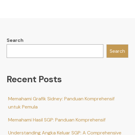
Search
Search
Recent Posts
Memahami Grafik Sidney: Panduan Komprehensif
untuk Pemula
Memahami Hasil SGP: Panduan Komprehensif
Understanding Angka Keluar SGP: A Comprehensive