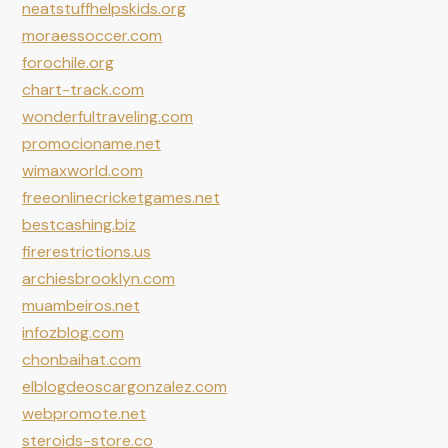
neatstuffhelpskids.org
moraessoccer.com
forochile.org
chart-track.com
wonderfultraveling.com
promocioname.net
wimaxworld.com
freeonlinecricketgames.net
bestcashing.biz
firerestrictions.us
archiesbrooklyn.com
muambeiros.net
infozblog.com
chonbaihat.com
elblogdeoscargonzalez.com
webpromote.net
steroids-store.co