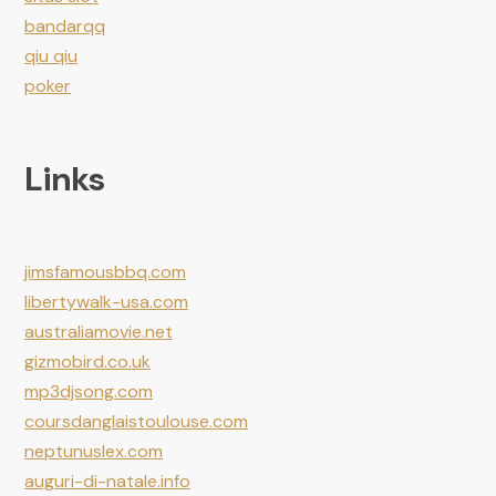
bandarqq
qiu qiu
poker
Links
jimsfamousbbq.com
libertywalk-usa.com
australiamovie.net
gizmobird.co.uk
mp3djsong.com
coursdanglaistoulouse.com
neptunuslex.com
auguri-di-natale.info