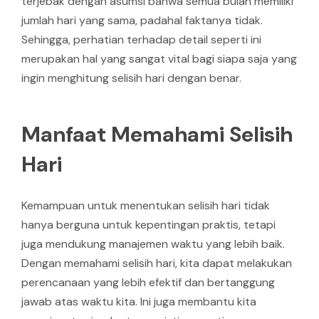
terjebak dengan asumsi bahwa semua bulan memiliki
jumlah hari yang sama, padahal faktanya tidak.
Sehingga, perhatian terhadap detail seperti ini
merupakan hal yang sangat vital bagi siapa saja yang
ingin menghitung selisih hari dengan benar.
Manfaat Memahami Selisih
Hari
Kemampuan untuk menentukan selisih hari tidak
hanya berguna untuk kepentingan praktis, tetapi
juga mendukung manajemen waktu yang lebih baik.
Dengan memahami selisih hari, kita dapat melakukan
perencanaan yang lebih efektif dan bertanggung
jawab atas waktu kita. Ini juga membantu kita