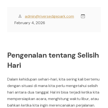
admin@riversedgepark.com
February 4, 2026
Pengenalan tentang Selisih
Hari
Dalam kehidupan sehari-hari, kita sering kali bertemu
dengan situasi di mana kita perlu mengetahui selisih
hari antara dua tanggal. Hal ini bisa terjadi ketika kita
mempersiapkan acara, menghitung waktu libur, atau
bahkan ketika kita ingin merencanakan perjalanan.