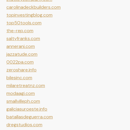
carolinadeckbuilders.com
topinvestingblog.com
top50tools.com
the-rep.com
saltyfranks.com
annerani.com
jazzatude.com
0022pa.com
zeroshare.info
bilesinc.com
milaretreatnz.com
modaagi.com
smallvilleph.com
galiciasuroeste.info
batallasdeguerra.com
dregstudios.com