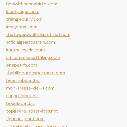
healwithcannabidiol.com
kioskpages.com
trianglecurry.com
imagedum.com
thetowerswellnessretreat.com
officialgelatostrain.com
kaethejeweler.com
sattamatkasattaking.com
onepetlife.com
thebillboardexperiment.com
beachufabet.biz
mon-tresse-de-lit.com
sugarufabet.biz
boxufabet.biz
topgearautoservices.net
figurine-jouet.com
your-facebook-address.com