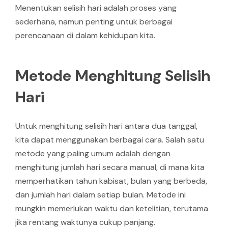
Menentukan selisih hari adalah proses yang
sederhana, namun penting untuk berbagai
perencanaan di dalam kehidupan kita.
Metode Menghitung Selisih
Hari
Untuk menghitung selisih hari antara dua tanggal,
kita dapat menggunakan berbagai cara. Salah satu
metode yang paling umum adalah dengan
menghitung jumlah hari secara manual, di mana kita
memperhatikan tahun kabisat, bulan yang berbeda,
dan jumlah hari dalam setiap bulan. Metode ini
mungkin memerlukan waktu dan ketelitian, terutama
jika rentang waktunya cukup panjang.