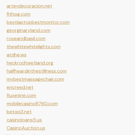
arteydecoracion.net
fithog.com
bestlaptopbestmonitor.com
georginaryland.com
roseandbasil.com
thewhitewhitelights.com
atdhe.ws
heckrodtwetland.org
halfheardinthestillness.com
mybestmassagechair.com
ericreed.net
fluxetine.com
mobilecasino8760.com
betqq3.net
casinoloans5.us
CasinoAuction.us