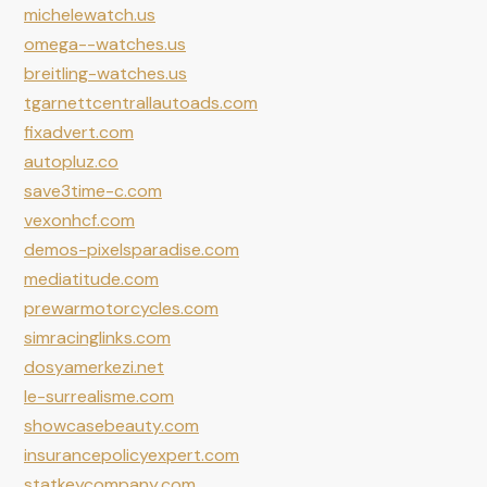
michelewatch.us
omega--watches.us
breitling-watches.us
tgarnettcentrallautoads.com
fixadvert.com
autopluz.co
save3time-c.com
vexonhcf.com
demos-pixelsparadise.com
mediatitude.com
prewarmotorcycles.com
simracinglinks.com
dosyamerkezi.net
le-surrealisme.com
showcasebeauty.com
insurancepolicyexpert.com
statkeycompany.com