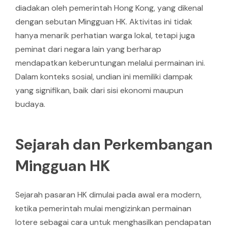
diadakan oleh pemerintah Hong Kong, yang dikenal
dengan sebutan Mingguan HK. Aktivitas ini tidak
hanya menarik perhatian warga lokal, tetapi juga
peminat dari negara lain yang berharap
mendapatkan keberuntungan melalui permainan ini.
Dalam konteks sosial, undian ini memiliki dampak
yang signifikan, baik dari sisi ekonomi maupun
budaya.
Sejarah dan Perkembangan
Mingguan HK
Sejarah pasaran HK dimulai pada awal era modern,
ketika pemerintah mulai mengizinkan permainan
lotere sebagai cara untuk menghasilkan pendapatan