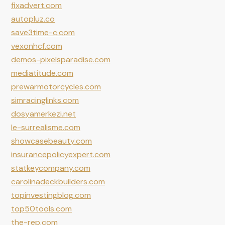
fixadvert.com
autopluz.co
save3time-c.com
vexonhcf.com
demos-pixelsparadise.com
mediatitude.com
prewarmotorcycles.com
simracinglinks.com
dosyamerkezi.net
le-surrealisme.com
showcasebeauty.com
insurancepolicyexpert.com
statkeycompany.com
carolinadeckbuilders.com
topinvestingblog.com
top50tools.com
the-rep.com