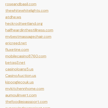
roseandbasil.com
thewhitewhitelights.com
atdhe.ws
heckrodtwetland.org
halfheardinthestillness.com
mybestmassagechair.com
ericreed.net
fluxetine.com
mobilecasino8760.com
betqq3.net
casinoloans5.us
CasinoAuction.us
kipooglecouk.us
mykitchennhome.com
aumoulinvert.com
thefoodiepassport.com