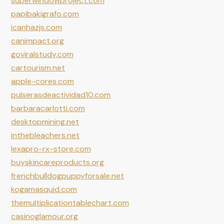
superwindowproject.com
papibakigrafo.com
icanhazjs.com
canimpact.org
goviralstudy.com
cartourism.net
apple-cores.com
pulserasdeactividad10.com
barbaracarlotti.com
desktopmining.net
inthebleachers.net
lexapro-rx-store.com
buyskincareproducts.org
frenchbulldogpuppyforsale.net
kogamasquid.com
themultiplicationtablechart.com
casinoglamour.org