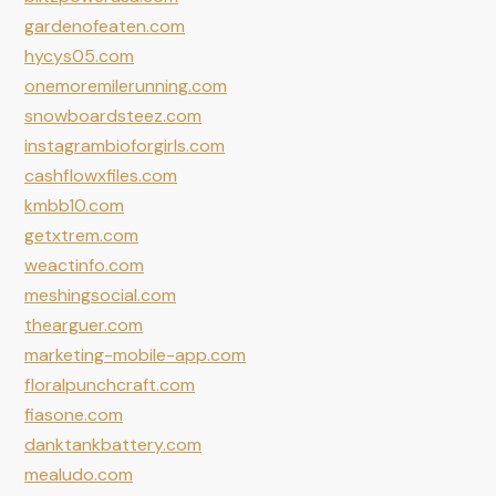
gardenofeaten.com
hycys05.com
onemoremilerunning.com
snowboardsteez.com
instagrambioforgirls.com
cashflowxfiles.com
kmbb10.com
getxtrem.com
weactinfo.com
meshingsocial.com
thearguer.com
marketing-mobile-app.com
floralpunchcraft.com
fiasone.com
danktankbattery.com
mealudo.com