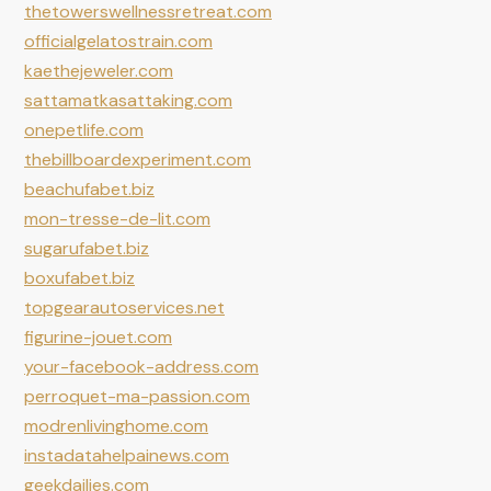
thetowerswellnessretreat.com
officialgelatostrain.com
kaethejeweler.com
sattamatkasattaking.com
onepetlife.com
thebillboardexperiment.com
beachufabet.biz
mon-tresse-de-lit.com
sugarufabet.biz
boxufabet.biz
topgearautoservices.net
figurine-jouet.com
your-facebook-address.com
perroquet-ma-passion.com
modrenlivinghome.com
instadatahelpainews.com
geekdailies.com