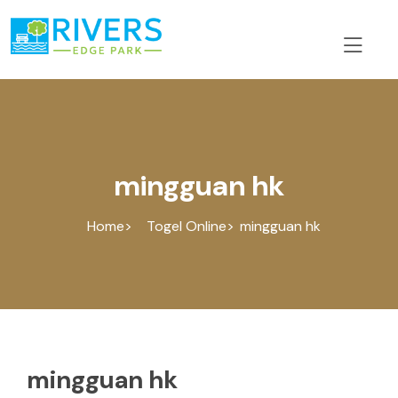
skip
Slot Online
to
Gacor di
content
Situs Slot
Terpercaya
dengan
Deposit E-
Wallet
mingguan hk
DANA
Home
Togel Online
mingguan hk
mingguan hk