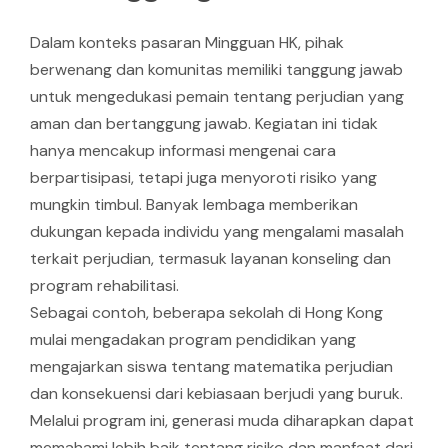
Dalam konteks pasaran Mingguan HK, pihak
berwenang dan komunitas memiliki tanggung jawab
untuk mengedukasi pemain tentang perjudian yang
aman dan bertanggung jawab. Kegiatan ini tidak
hanya mencakup informasi mengenai cara
berpartisipasi, tetapi juga menyoroti risiko yang
mungkin timbul. Banyak lembaga memberikan
dukungan kepada individu yang mengalami masalah
terkait perjudian, termasuk layanan konseling dan
program rehabilitasi.
Sebagai contoh, beberapa sekolah di Hong Kong
mulai mengadakan program pendidikan yang
mengajarkan siswa tentang matematika perjudian
dan konsekuensi dari kebiasaan berjudi yang buruk.
Melalui program ini, generasi muda diharapkan dapat
memahami lebih baik tentang risiko dan manfaat dari