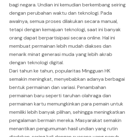
bagi negara. Undian ini kemudian berkembang seiring
dengan perubahan waktu dan teknologi. Pada
awalnya, semua proses dilakukan secara manual,
tetapi dengan kemajuan teknologi, saat ini banyak
orang dapat berpartisipasi secara online. Hal ini
membuat permainan lebih mudah diakses dan
menarik minat generasi muda yang lebih akrab
dengan teknologi digital.
Dari tahun ke tahun, popularitas Mingguan HK
semakin meningkat, menyebabkan adanya berbagai
bentuk permainan dan variasi. Penambahan
permainan baru seperti taruhan olahraga dan
permainan kartu memungkinkan para pemain untuk
memiliki lebih banyak pilihan, sehingga meningkatkan
pengalaman bermain mereka. Masyarakat semakin
menantikan pengumuman hasil undian yang rutin
diadakan, sering kali dengan suasana yang penuh