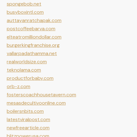
spongebob.net
busyboxintl.com
auttayanratchapak.com
postcoffeebarva.com
elteatromilliondollar.com
burgerkingfranchise.org
vallarpadathamma.net
realworldsize.com
teknolama.com
productforbaby.com
orb-z.com
fosterscoachhousetavern.com
mesasdecultivoonline.com
boilersnbits.com
latestviralpost.com
newfreearticle.com
blitzpowerusa.com