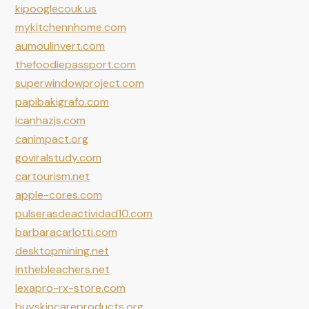
kipooglecouk.us
mykitchennhome.com
aumoulinvert.com
thefoodiepassport.com
superwindowproject.com
papibakigrafo.com
icanhazjs.com
canimpact.org
goviralstudy.com
cartourism.net
apple-cores.com
pulserasdeactividad10.com
barbaracarlotti.com
desktopmining.net
inthebleachers.net
lexapro-rx-store.com
buyskincareproducts.org