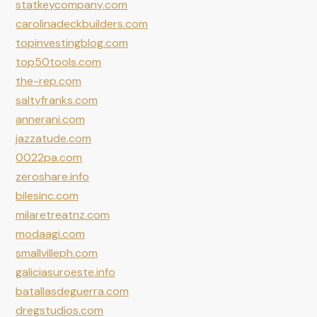
statkeycompany.com
carolinadeckbuilders.com
topinvestingblog.com
top50tools.com
the-rep.com
saltyfranks.com
annerani.com
jazzatude.com
0022pa.com
zeroshare.info
bilesinc.com
milaretreatnz.com
modaagi.com
smallvilleph.com
galiciasuroeste.info
batallasdeguerra.com
dregstudios.com