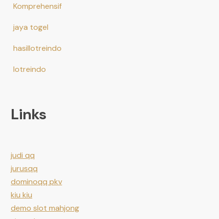
Komprehensif
jaya togel
hasillotreindo
lotreindo
Links
judi qq
jurusqq
dominoqq pkv
kiu kiu
demo slot mahjong