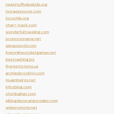
neatstuffhelpskids.org
moraessoccer.com
forochile.org
chart-track.com
wonderfultraveling.com
promocioname.net
wimaxworld.com
freeonlinecricketgames.net
bestcashing.biz
firerestrictions.us
archiesbrooklyn.com
muambeiros.net
infozblog.com
chonbaihat.com
elblogdeoscargonzalez.com
webpromote.net