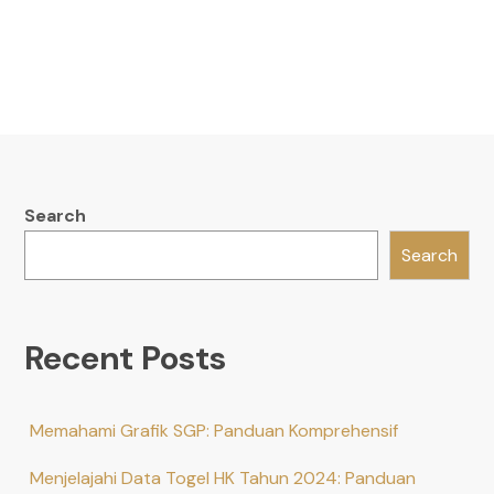
Search
Search
Recent Posts
Memahami Grafik SGP: Panduan Komprehensif
Menjelajahi Data Togel HK Tahun 2024: Panduan