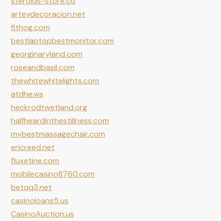
steroids-store.co
arteydecoracion.net
fithog.com
bestlaptopbestmonitor.com
georginaryland.com
roseandbasil.com
thewhitewhitelights.com
atdhe.ws
heckrodtwetland.org
halfheardinthestillness.com
mybestmassagechair.com
ericreed.net
fluxetine.com
mobilecasino8760.com
betqq3.net
casinoloans5.us
CasinoAuction.us