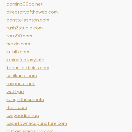
domino99qq.net
directoryoftheweb.com
donttellashton.com
rush3studio.com
roro90.com
herzio.com
in-hi5.com
krainafantasy.info
todas-noticias.com
senikartu.com
rusportal.net
watty.io
livinginthesun.info
itsriz.com
cargoods.shop
capetownacupuncture.com
bitcoinvideospro.com