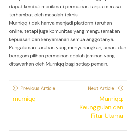
dapat kembali menikmati permainan tanpa merasa
terhambat oleh masalah teknis.
Murniqq tidak hanya menjadi platform taruhan
online, tetapi juga komunitas yang mengutamakan
kepuasan dan kenyamanan semua anggotanya.
Pengalaman taruhan yang menyenangkan, aman, dan
beragam pilihan permainan adalah jaminan yang
ditawarkan oleh Murniqq bagi setiap pemain.
Posts
Previous
Next
Previous Article
Next Article
navigation
Article
Article
murniqq
Murniqq:
Keunggulan dan
Fitur Utama