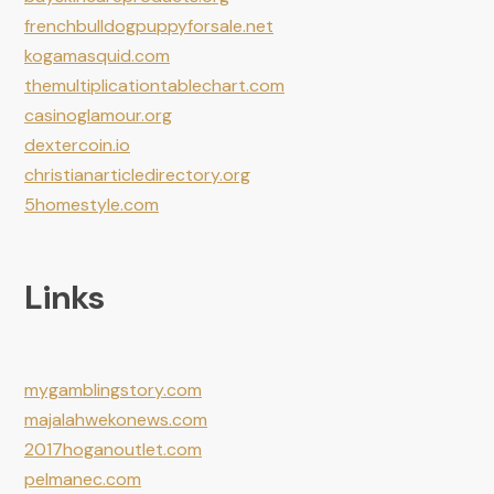
frenchbulldogpuppyforsale.net
kogamasquid.com
themultiplicationtablechart.com
casinoglamour.org
dextercoin.io
christianarticledirectory.org
5homestyle.com
Links
mygamblingstory.com
majalahwekonews.com
2017hoganoutlet.com
pelmanec.com