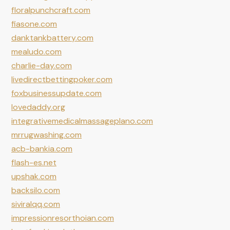
floralpunchcraft.com
fiasone.com
danktankbattery.com
mealudo.com
charlie-day.com
livedirectbettingpoker.com
foxbusinessupdate.com
lovedaddy.org
integrativemedicalmassageplano.com
mrrugwashing.com
acb-bankia.com
flash-es.net
upshak.com
backsilo.com
siviralqq.com
impressionresorthoian.com