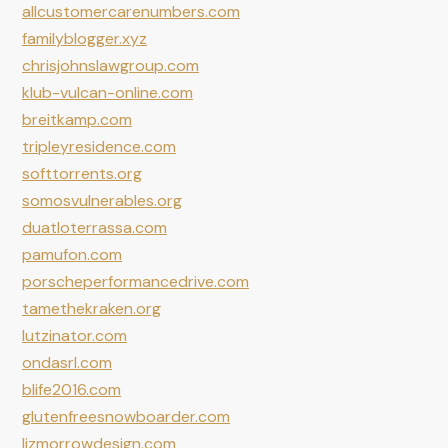
allcustomercarenumbers.com
familyblogger.xyz
chrisjohnslawgroup.com
klub-vulcan-online.com
breitkamp.com
tripleyresidence.com
softtorrents.org
somosvulnerables.org
duatloterrassa.com
pamufon.com
porscheperformancedrive.com
tamethekraken.org
lutzinator.com
ondasrl.com
blife2016.com
glutenfreesnowboarder.com
lizmorrowdesign.com