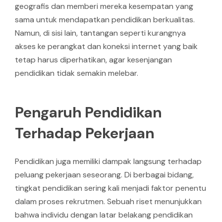
geografis dan memberi mereka kesempatan yang
sama untuk mendapatkan pendidikan berkualitas.
Namun, di sisi lain, tantangan seperti kurangnya
akses ke perangkat dan koneksi internet yang baik
tetap harus diperhatikan, agar kesenjangan
pendidikan tidak semakin melebar.
Pengaruh Pendidikan
Terhadap Pekerjaan
Pendidikan juga memiliki dampak langsung terhadap
peluang pekerjaan seseorang. Di berbagai bidang,
tingkat pendidikan sering kali menjadi faktor penentu
dalam proses rekrutmen. Sebuah riset menunjukkan
bahwa individu dengan latar belakang pendidikan