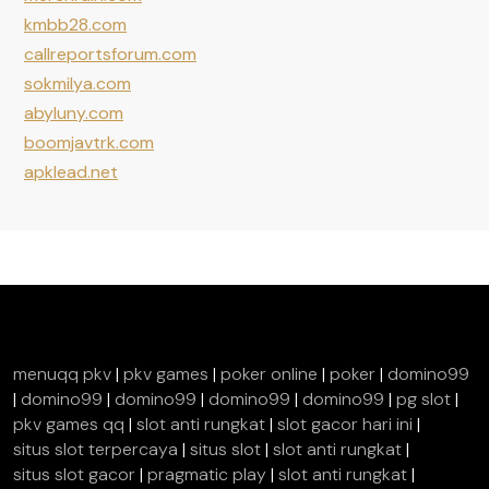
kmbb28.com
callreportsforum.com
sokmilya.com
abyluny.com
boomjavtrk.com
apklead.net
menuqq pkv
|
pkv games
|
poker online
|
poker
|
domino99
|
domino99
|
domino99
|
domino99
|
domino99
|
pg slot
|
pkv games qq
|
slot anti rungkat
|
slot gacor hari ini
|
situs slot terpercaya
|
situs slot
|
slot anti rungkat
|
situs slot gacor
|
pragmatic play
|
slot anti rungkat
|