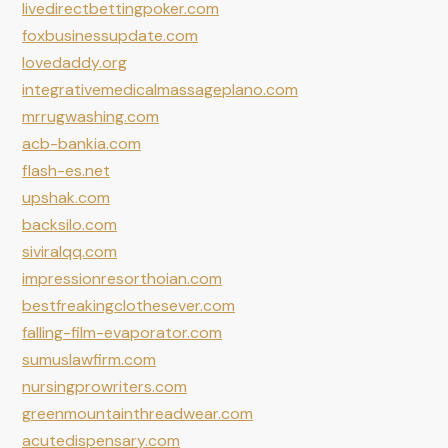
livedirectbettingpoker.com
foxbusinessupdate.com
lovedaddy.org
integrativemedicalmassageplano.com
mrrugwashing.com
acb-bankia.com
flash-es.net
upshak.com
backsilo.com
siviralqq.com
impressionresorthoian.com
bestfreakingclothesever.com
falling-film-evaporator.com
sumuslawfirm.com
nursingprowriters.com
greenmountainthreadwear.com
acutedispensary.com