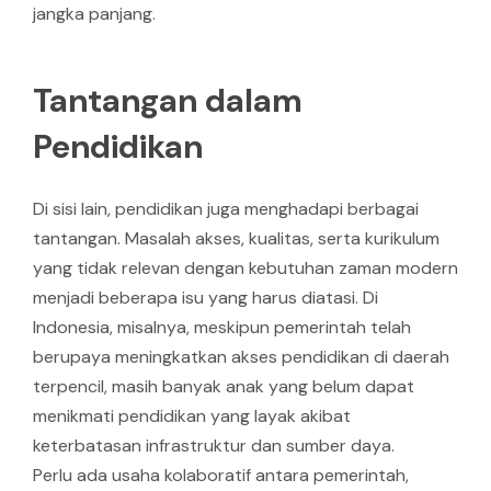
jangka panjang.
Tantangan dalam
Pendidikan
Di sisi lain, pendidikan juga menghadapi berbagai
tantangan. Masalah akses, kualitas, serta kurikulum
yang tidak relevan dengan kebutuhan zaman modern
menjadi beberapa isu yang harus diatasi. Di
Indonesia, misalnya, meskipun pemerintah telah
berupaya meningkatkan akses pendidikan di daerah
terpencil, masih banyak anak yang belum dapat
menikmati pendidikan yang layak akibat
keterbatasan infrastruktur dan sumber daya.
Perlu ada usaha kolaboratif antara pemerintah,