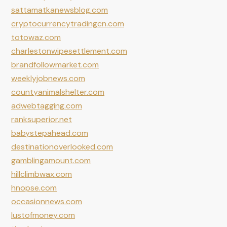
sattamatkanewsblog.com
cryptocurrencytradingcn.com
totowaz.com
charlestonwipesettlement.com
brandfollowmarket.com
weeklyjobnews.com
countyanimalshelter.com
adwebtagging.com
ranksuperior.net
babystepahead.com
destinationoverlooked.com
gamblingamount.com
hillclimbwax.com
hnopse.com
occasionnews.com
lustofmoney.com