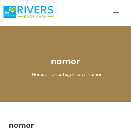
skip
Slot Online
to
Gacor di
content
Situs Slot
Terpercaya
dengan
Deposit E-
Wallet
nomor
DANA
Home
Uncategorized
nomor
nomor