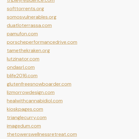
tripleyresidence.com
softtorrents.org
somosvulnerables.org
duatloterrassa.com
pamufon.com
porscheperformancedrive.com
tamethekraken.org
lutzinator.com
ondasrl.com
blife2016.com
glutenfreesnowboarder.com
lizmorrowdesign.com
healwithcannabidiol.com
kioskpages.com
trianglecurry.com
imagedum.com
thetowerswellnessretreat.com