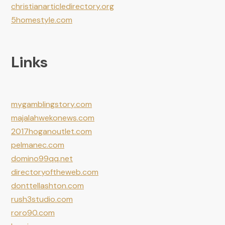
christianarticledirectory.org
5homestyle.com
Links
mygamblingstory.com
majalahwekonews.com
2017hoganoutlet.com
pelmanec.com
domino99qq.net
directoryoftheweb.com
donttellashton.com
rush3studio.com
roro90.com