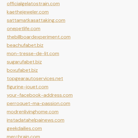
officialgelatostrain.com
kaethejeweler.com
sattamatkasattaking.com
onepetlife.com
thebillboardexperiment.com
beachufabet.biz
mon-tresse-de-lit.com
sugarufabet.biz
boxufabet.biz
topgearautoservices.net
figurine-jouet.com
your-facebook-address.com
perroquet-ma-passion.com
modrenlivinghome.com
instadatahelpainews.com
geekdailies.com
merchrain.com