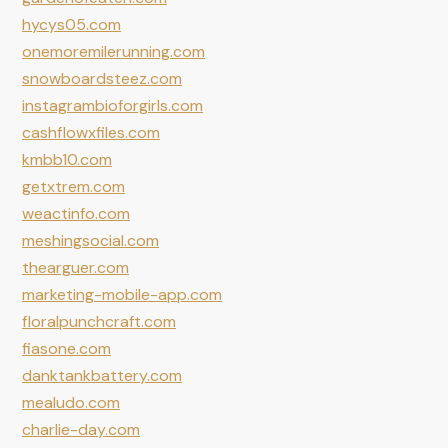
hycys05.com
onemoremilerunning.com
snowboardsteez.com
instagrambioforgirls.com
cashflowxfiles.com
kmbb10.com
getxtrem.com
weactinfo.com
meshingsocial.com
thearguer.com
marketing-mobile-app.com
floralpunchcraft.com
fiasone.com
danktankbattery.com
mealudo.com
charlie-day.com