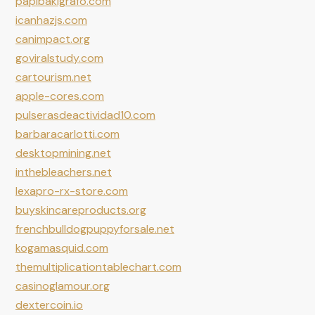
papibakigrafo.com
icanhazjs.com
canimpact.org
goviralstudy.com
cartourism.net
apple-cores.com
pulserasdeactividad10.com
barbaracarlotti.com
desktopmining.net
inthebleachers.net
lexapro-rx-store.com
buyskincareproducts.org
frenchbulldogpuppyforsale.net
kogamasquid.com
themultiplicationtablechart.com
casinoglamour.org
dextercoin.io