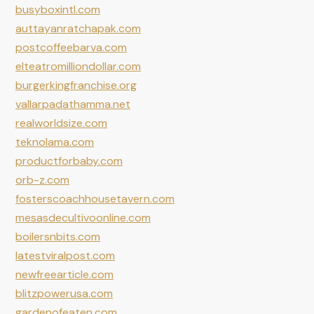
busyboxintl.com
auttayanratchapak.com
postcoffeebarva.com
elteatromilliondollar.com
burgerkingfranchise.org
vallarpadathamma.net
realworldsize.com
teknolama.com
productforbaby.com
orb-z.com
fosterscoachhousetavern.com
mesasdecultivoonline.com
boilersnbits.com
latestviralpost.com
newfreearticle.com
blitzpowerusa.com
gardenofeaten.com