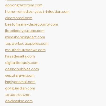
aobongdatotem.com
home-remedies-yeast-infection.com
electroreal.com
bestofmiami-dadecounty.com
ifoodieonyoutube.com
mineshoppingcart.com
topworkoutsupplies.com
mouthshutreviews.com
hirzadesalta.com
digitallifeopoly.com
casinobubbles.com
seputargym.com
impiyanamall.com
optguardian.com
totostreet.net
davilcasino.com