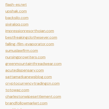
flash-es.net
upshak.com
backsilo.com
siviralqq.com
impressionresorthoian.com
bestfreakingclothesever.com
falling-film-evaporator.com
sumuslawfirm.com
nursingprowriters.com
greenmountainthreadwear.com
acutedispensary.com
sattamatkanewsblog.com
cryptocurrencytradingcn.com
totowaz.com
charlestonwipesettlement.com
brandfollowmarket.com