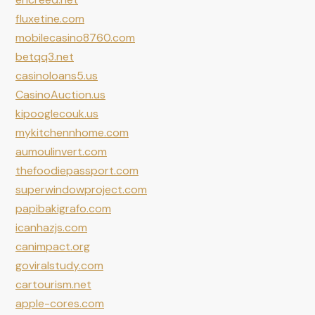
fluxetine.com
mobilecasino8760.com
betqq3.net
casinoloans5.us
CasinoAuction.us
kipooglecouk.us
mykitchennhome.com
aumoulinvert.com
thefoodiepassport.com
superwindowproject.com
papibakigrafo.com
icanhazjs.com
canimpact.org
goviralstudy.com
cartourism.net
apple-cores.com