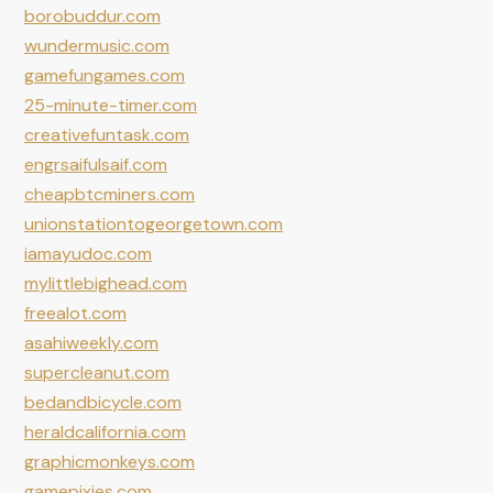
borobuddur.com
wundermusic.com
gamefungames.com
25-minute-timer.com
creativefuntask.com
engrsaifulsaif.com
cheapbtcminers.com
unionstationtogeorgetown.com
iamayudoc.com
mylittlebighead.com
freealot.com
asahiweekly.com
supercleanut.com
bedandbicycle.com
heraldcalifornia.com
graphicmonkeys.com
gamepixies.com