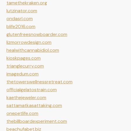
tamethekraken.org
lutzinator.com
ondasrl.com
blife2016.com
glutenfreesnowboarder.com
lizmorrowdesign.com
healwithcannabidiol.com
kioskpages.com
trianglecurry.com
imagedum.com
thetowerswellnessretreat.com
officialgelatostrain.com
kaethejeweler.com
sattamatkasattaking.com
onepetlife.com
thebillboardexperiment.com
beachufabet.biz