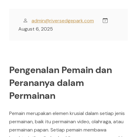
admin@riversedgepark.com
August 6, 2025
Pengenalan Pemain dan
Perananya dalam
Permainan
Pemain merupakan elemen krusial dalam setiap jenis
permainan, baik itu permainan video, olahraga, atau
permainan papan. Setiap pemain membawa