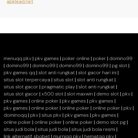
apklead.net
menuqq pkv
|
pkv games
|
poker online
|
poker
|
domino99
|
domino99
|
domino99
|
domino99
|
domino99
|
pg slot
|
pkv games qq
|
slot anti rungkat
|
slot gacor hari ini
|
situs slot terpercaya
|
situs slot
|
slot anti rungkat
|
situs slot gacor
|
pragmatic play
|
slot anti rungkat
|
situs slot gacor
|
x500 slot
|
slot maxwin
|
demo slot
|
pkv
|
pkv games
|
online poker
|
pkv games
|
pkv games
|
pkv games
|
online poker
|
online poker
|
online poker
|
pkv
|
dominoqq
|
pkv
|
situs pkv
|
pkv games
|
pkv games
|
online poker
|
online poker
|
online poker
|
demo slot pg
|
situs judi bola
|
situs judi bola
|
situs judi bola resmi
|
link alternatif sbobet
|
murniqq pkv
|
hematqq pkv
|