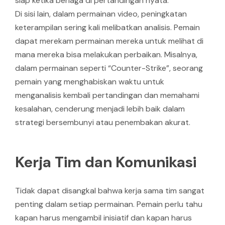
siap ketika berlaga di pertandingan nyata.
Di sisi lain, dalam permainan video, peningkatan
keterampilan sering kali melibatkan analisis. Pemain
dapat merekam permainan mereka untuk melihat di
mana mereka bisa melakukan perbaikan. Misalnya,
dalam permainan seperti “Counter-Strike”, seorang
pemain yang menghabiskan waktu untuk
menganalisis kembali pertandingan dan memahami
kesalahan, cenderung menjadi lebih baik dalam
strategi bersembunyi atau penembakan akurat.
Kerja Tim dan Komunikasi
Tidak dapat disangkal bahwa kerja sama tim sangat
penting dalam setiap permainan. Pemain perlu tahu
kapan harus mengambil inisiatif dan kapan harus