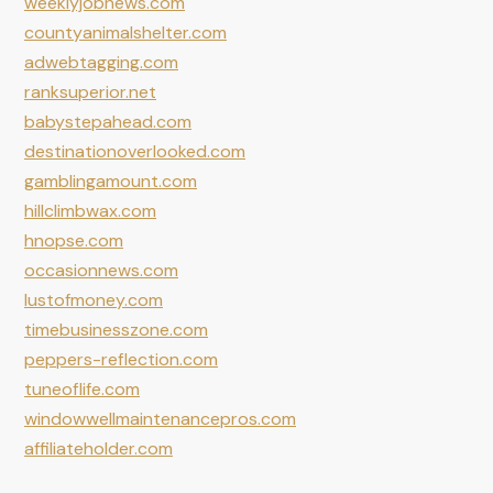
weeklyjobnews.com
countyanimalshelter.com
adwebtagging.com
ranksuperior.net
babystepahead.com
destinationoverlooked.com
gamblingamount.com
hillclimbwax.com
hnopse.com
occasionnews.com
lustofmoney.com
timebusinesszone.com
peppers-reflection.com
tuneoflife.com
windowwellmaintenancepros.com
affiliateholder.com