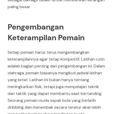
paling besar.
Pengembangan
Keterampilan Pemain
Setiap pemain harus terus mengembangkan
keterampilannya agar tetap kompetitif. Latihan rutin
adalah bagian penting dari pengembangan ini. Dalam
olahraga, pemain biasanya mengikuti jadwal latihan
yang ketat. Latihan ini bukan hanya tentang
meningkatkan fisik, tetapi juga mempelajari teknik
dan taktik yang dapat membantu saat bertanding.
Seorang pemain muda sepak bola yang berlatih
dribbling dan menembak secara teratur akan lebih