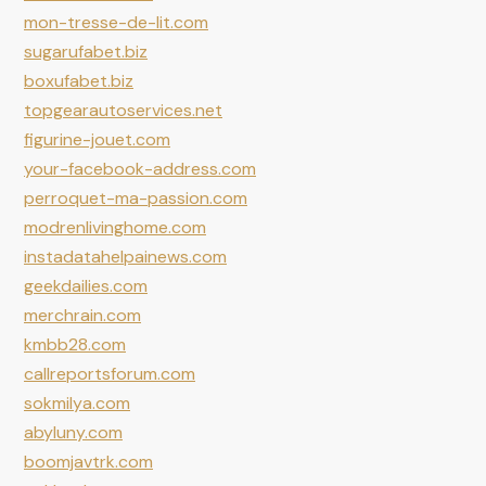
mon-tresse-de-lit.com
sugarufabet.biz
boxufabet.biz
topgearautoservices.net
figurine-jouet.com
your-facebook-address.com
perroquet-ma-passion.com
modrenlivinghome.com
instadatahelpainews.com
geekdailies.com
merchrain.com
kmbb28.com
callreportsforum.com
sokmilya.com
abyluny.com
boomjavtrk.com