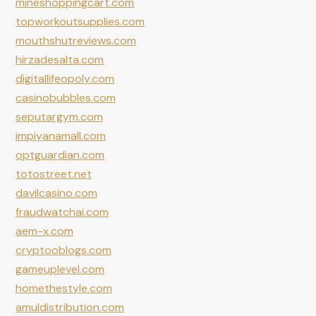
mineshoppingcart.com
topworkoutsupplies.com
mouthshutreviews.com
hirzadesalta.com
digitallifeopoly.com
casinobubbles.com
seputargym.com
impiyanamall.com
optguardian.com
totostreet.net
davilcasino.com
fraudwatchai.com
aem-x.com
cryptooblogs.com
gameuplevel.com
homethestyle.com
amuldistribution.com