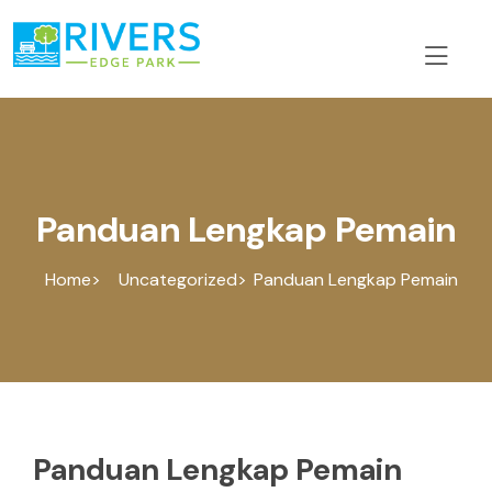
skip
Slot Online
to
Gacor di
content
Situs Slot
Terpercaya
dengan
Deposit E-
Wallet
Panduan Lengkap Pemain
DANA
Home
Uncategorized
Panduan Lengkap Pemain
Panduan Lengkap Pemain