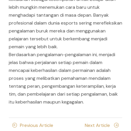
lebih mungkin menemukan cara baru untuk
menghadapi tantangan di masa depan. Banyak
profesional dalam dunia esports sering merefleksikan
pengalaman buruk mereka dan menggunakan
pelajaran tersebut untuk berkembang menjadi
pemain yang lebih baik.
Berdasarkan pengalaman-pengalaman ini, menjadi
jelas bahwa perjalanan setiap pemain dalam
mencapai keberhasilan dalam permainan adalah
proses yang melibatkan pemahaman mendalam
tentang peran, pengembangan keterampilan, kerja
tim, dan pembelajaran dari setiap pengalaman, baik
itu keberhasilan maupun kegagalan.
Posts
Previous
Next
Previous Article
Next Article