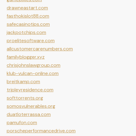
drawneastart.com
fasthokislot88.com
safecasinotips.com
jackpotchips.com
proelitesoftware.com
allcustomercarenumbers.com
familyblogger.xyz
chrisjohnslawgroup.com
klub-vulcan-online.com
breitkamp.com
tripleyresidence.com
softtorrents.org
somosvulnerables.org
duatloterrassa.com
pamufon.com
porscheperformancedrive.com