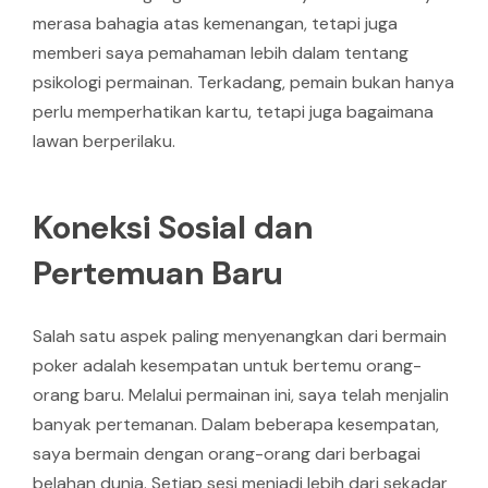
merasa bahagia atas kemenangan, tetapi juga
memberi saya pemahaman lebih dalam tentang
psikologi permainan. Terkadang, pemain bukan hanya
perlu memperhatikan kartu, tetapi juga bagaimana
lawan berperilaku.
Koneksi Sosial dan
Pertemuan Baru
Salah satu aspek paling menyenangkan dari bermain
poker adalah kesempatan untuk bertemu orang-
orang baru. Melalui permainan ini, saya telah menjalin
banyak pertemanan. Dalam beberapa kesempatan,
saya bermain dengan orang-orang dari berbagai
belahan dunia. Setiap sesi menjadi lebih dari sekadar