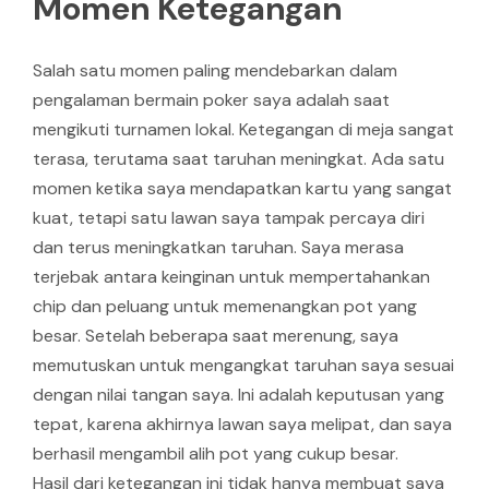
Momen Ketegangan
Salah satu momen paling mendebarkan dalam
pengalaman bermain poker saya adalah saat
mengikuti turnamen lokal. Ketegangan di meja sangat
terasa, terutama saat taruhan meningkat. Ada satu
momen ketika saya mendapatkan kartu yang sangat
kuat, tetapi satu lawan saya tampak percaya diri
dan terus meningkatkan taruhan. Saya merasa
terjebak antara keinginan untuk mempertahankan
chip dan peluang untuk memenangkan pot yang
besar. Setelah beberapa saat merenung, saya
memutuskan untuk mengangkat taruhan saya sesuai
dengan nilai tangan saya. Ini adalah keputusan yang
tepat, karena akhirnya lawan saya melipat, dan saya
berhasil mengambil alih pot yang cukup besar.
Hasil dari ketegangan ini tidak hanya membuat saya