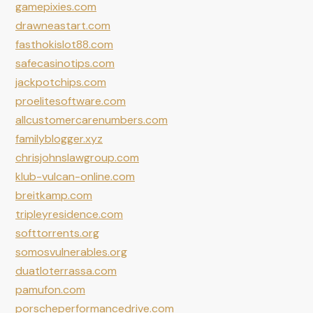
gamepixies.com
drawneastart.com
fasthokislot88.com
safecasinotips.com
jackpotchips.com
proelitesoftware.com
allcustomercarenumbers.com
familyblogger.xyz
chrisjohnslawgroup.com
klub-vulcan-online.com
breitkamp.com
tripleyresidence.com
softtorrents.org
somosvulnerables.org
duatloterrassa.com
pamufon.com
porscheperformancedrive.com