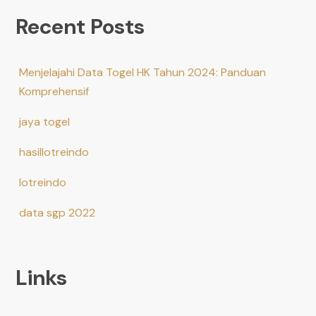
Recent Posts
Menjelajahi Data Togel HK Tahun 2024: Panduan
Komprehensif
jaya togel
hasillotreindo
lotreindo
data sgp 2022
Links