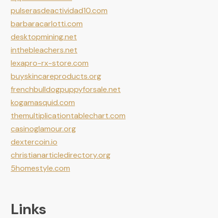
pulserasdeactividad10.com
barbaracarlotti.com
desktopmining.net
inthebleachers.net
lexapro-rx-store.com
buyskincareproducts.org
frenchbulldogpuppyforsale.net
kogamasquid.com
themultiplicationtablechart.com
casinoglamour.org
dextercoin.io
christianarticledirectory.org
5homestyle.com
Links