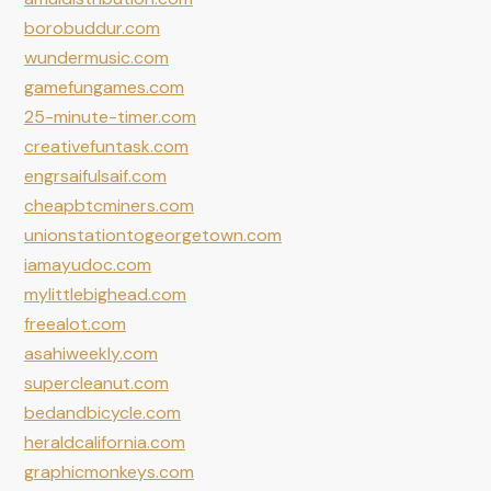
borobuddur.com
wundermusic.com
gamefungames.com
25-minute-timer.com
creativefuntask.com
engrsaifulsaif.com
cheapbtcminers.com
unionstationtogeorgetown.com
iamayudoc.com
mylittlebighead.com
freealot.com
asahiweekly.com
supercleanut.com
bedandbicycle.com
heraldcalifornia.com
graphicmonkeys.com