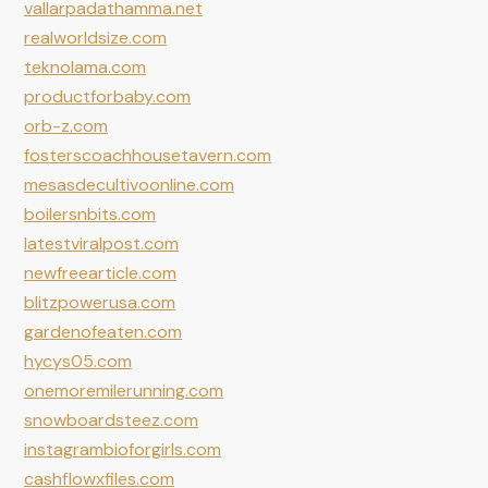
vallarpadathamma.net
realworldsize.com
teknolama.com
productforbaby.com
orb-z.com
fosterscoachhousetavern.com
mesasdecultivoonline.com
boilersnbits.com
latestviralpost.com
newfreearticle.com
blitzpowerusa.com
gardenofeaten.com
hycys05.com
onemoremilerunning.com
snowboardsteez.com
instagrambioforgirls.com
cashflowxfiles.com