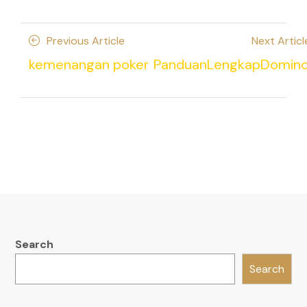
Posts
Previous
Previous Article
Next Articl
navigation
Article
kemenangan poker
PanduanLengkapDomin
Search
Search