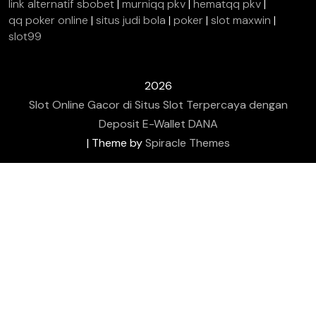
link alternatif sbobet
|
murniqq pkv
|
hematqq pkv
|
qq poker online
|
situs judi bola
|
poker
|
slot maxwin
|
slot99
2026
Slot Online Gacor di Situs Slot Terpercaya dengan
Deposit E-Wallet DANA
| Theme by
Spiracle Themes