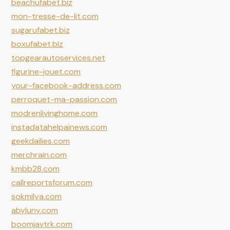
beachufabet.biz
mon-tresse-de-lit.com
sugarufabet.biz
boxufabet.biz
topgearautoservices.net
figurine-jouet.com
your-facebook-address.com
perroquet-ma-passion.com
modrenlivinghome.com
instadatahelpainews.com
geekdailies.com
merchrain.com
kmbb28.com
callreportsforum.com
sokmilya.com
abyluny.com
boomjavtrk.com