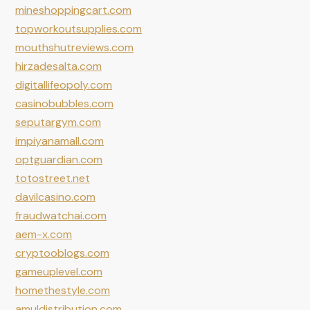
mineshoppingcart.com
topworkoutsupplies.com
mouthshutreviews.com
hirzadesalta.com
digitallifeopoly.com
casinobubbles.com
seputargym.com
impiyanamall.com
optguardian.com
totostreet.net
davilcasino.com
fraudwatchai.com
aem-x.com
cryptooblogs.com
gameuplevel.com
homethestyle.com
amuldistribution.com