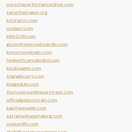
porscheperformancedrive.com
tamethekraken.org
lutzinator.com
ondasrl.com
blife2016.com
glutenfreesnowboarder.com
lizmorrowdesign.com
healwithcannabidiol.com
kioskpages.com
trianglecurry.com
imagedum.com
thetowerswellnessretreat.com
officialgelatostrain.com
kaethejeweler.com
sattamatkasattaking.com
onepetlife.com
thebillboardexperiment.com