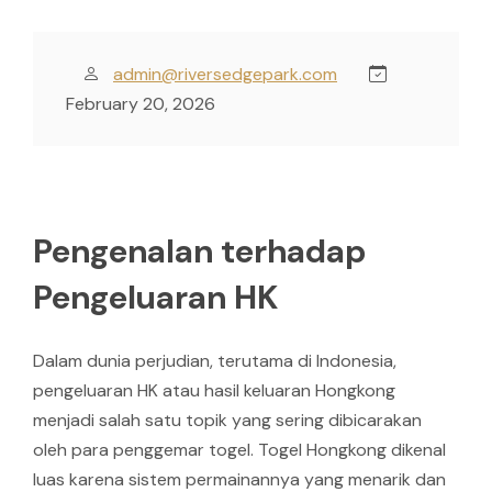
admin@riversedgepark.com
February 20, 2026
Pengenalan terhadap
Pengeluaran HK
Dalam dunia perjudian, terutama di Indonesia,
pengeluaran HK atau hasil keluaran Hongkong
menjadi salah satu topik yang sering dibicarakan
oleh para penggemar togel. Togel Hongkong dikenal
luas karena sistem permainannya yang menarik dan