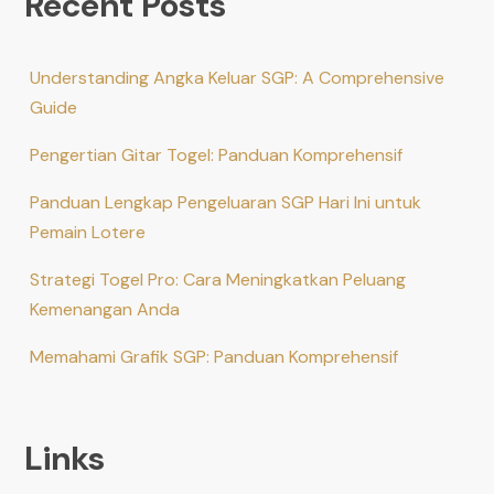
Recent Posts
Understanding Angka Keluar SGP: A Comprehensive
Guide
Pengertian Gitar Togel: Panduan Komprehensif
Panduan Lengkap Pengeluaran SGP Hari Ini untuk
Pemain Lotere
Strategi Togel Pro: Cara Meningkatkan Peluang
Kemenangan Anda
Memahami Grafik SGP: Panduan Komprehensif
Links