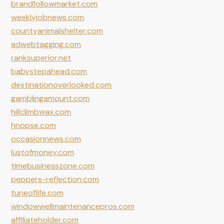
brandfollowmarket.com
weeklyjobnews.com
countyanimalshelter.com
adwebtagging.com
ranksuperior.net
babystepahead.com
destinationoverlooked.com
gamblingamount.com
hillclimbwax.com
hnopse.com
occasionnews.com
lustofmoney.com
timebusinesszone.com
peppers-reflection.com
tuneoflife.com
windowwellmaintenancepros.com
affiliateholder.com