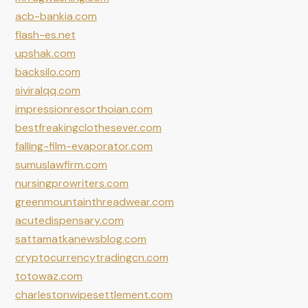
acb-bankia.com
flash-es.net
upshak.com
backsilo.com
siviralqq.com
impressionresorthoian.com
bestfreakingclothesever.com
falling-film-evaporator.com
sumuslawfirm.com
nursingprowriters.com
greenmountainthreadwear.com
acutedispensary.com
sattamatkanewsblog.com
cryptocurrencytradingcn.com
totowaz.com
charlestonwipesettlement.com