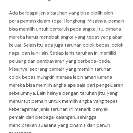
Ada berbagai jenis taruhan yang bisa dipilih oleh
para pemain dalam togel Hongkong. Misalnya, pemain
bisa memilih untuk bertaruh pada angka jitu, dimana
mereka harus menebak angka yang tepat yang akan
keluar. Selain itu, ada juga taruhan colok bebas, colok
naga, dan lain-lain. Setiap jenis taruhan ini memiliki
peluang dan pembayaran yang berbeda-beda.
Misalnya, seorang pemain yang memilih taruhan
colok bebas mungkin merasa lebih aman karena
mereka bisa memilih angka apa saja dari pengeluaran
sebelumnya. Lain halnya dengan taruhan jitu, yang
menuntut pemain untuk memilih angka yang tepat.
Keberagaman jenis taruhan ini menarik banyak
pemain dari berbagai kalangan, sehingga
menciptakan suasana yang dinamis dan penuh