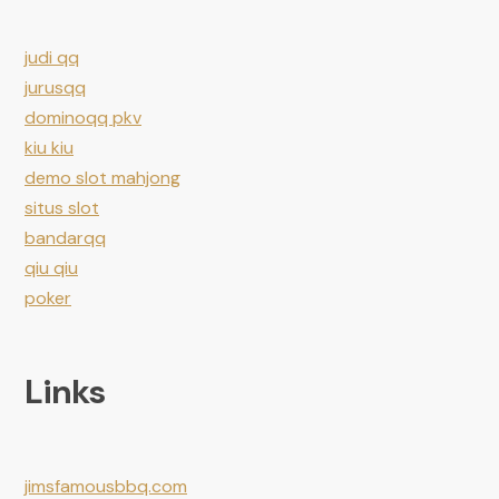
judi qq
jurusqq
dominoqq pkv
kiu kiu
demo slot mahjong
situs slot
bandarqq
qiu qiu
poker
Links
jimsfamousbbq.com