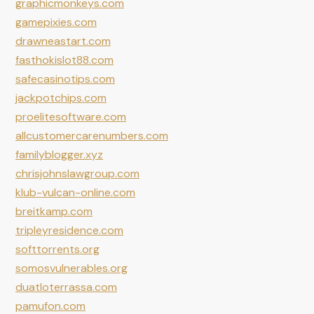
graphicmonkeys.com
gamepixies.com
drawneastart.com
fasthokislot88.com
safecasinotips.com
jackpotchips.com
proelitesoftware.com
allcustomercarenumbers.com
familyblogger.xyz
chrisjohnslawgroup.com
klub-vulcan-online.com
breitkamp.com
tripleyresidence.com
softtorrents.org
somosvulnerables.org
duatloterrassa.com
pamufon.com