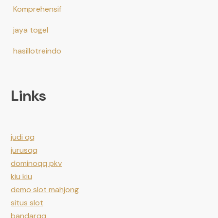
Komprehensif
jaya togel
hasillotreindo
Links
judi qq
jurusqq
dominoqq pkv
kiu kiu
demo slot mahjong
situs slot
bandarqq