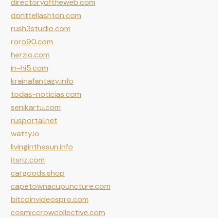
directoryoftheweb.com
donttellashton.com
rush3studio.com
roro90.com
herzio.com
in-hi5.com
krainafantasy.info
todas-noticias.com
senikartu.com
rusportal.net
watty.io
livinginthesun.info
itsriz.com
cargoods.shop
capetownacupuncture.com
bitcoinvideospro.com
cosmiccrowcollective.com