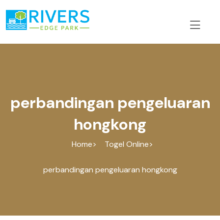
skip
Slot Online
to
Gacor di
content
Situs Slot
Terpercaya
dengan
Deposit E-
Wallet
perbandingan pengeluaran
DANA
hongkong
Home
Togel Online
perbandingan pengeluaran hongkong