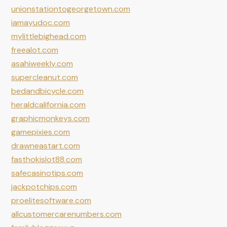
unionstationtogeorgetown.com
iamayudoc.com
mylittlebighead.com
freealot.com
asahiweekly.com
supercleanut.com
bedandbicycle.com
heraldcalifornia.com
graphicmonkeys.com
gamepixies.com
drawneastart.com
fasthokislot88.com
safecasinotips.com
jackpotchips.com
proelitesoftware.com
allcustomercarenumbers.com