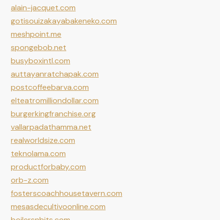
alain-jacquet.com
gotisouizakayabakeneko.com
meshpoint.me
spongebob.net
busyboxintl.com
auttayanratchapak.com
postcoffeebarva.com
elteatromilliondollar.com
burgerkingfranchise.org
vallarpadathamma.net
realworldsize.com
teknolama.com
productforbaby.com
orb-z.com
fosterscoachhousetavern.com
mesasdecultivoonline.com
boilersnbits.com