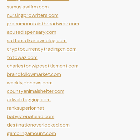
sumuslawfirm.com
nursingprowriters.com
greenmountainthreadwear.com
acutedispensary.com
sattamatkanewsblog.com
cryptocurrencytradingcn.com
totowaz.com
charlestonwipesettlement.com
brandfollowmarket.com
weeklyjobnews.com
countyanimalshelter.com
adwebtagging.com
ranksuperior.net
babystepahead.com
destinationoverlooked.com
gamblingamount.com