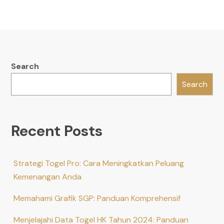
Search
Search
Recent Posts
Strategi Togel Pro: Cara Meningkatkan Peluang
Kemenangan Anda
Memahami Grafik SGP: Panduan Komprehensif
Menjelajahi Data Togel HK Tahun 2024: Panduan