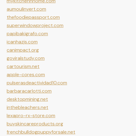
mykitchennhome.com
aumoulinvert.com
thefoodiepassport.com
superwindowproject.com
papibakigrafo.com
icanhazjs.com
canimpact.org
goviralstudy.com
cartourism.net
apple-cores.com
pulserasdeactividad10.com
barbaracarlotti.com
desktopmining.net
inthebleachers.net
lexapro-rx-store.com
buyskincareproducts.org
frenchbulldogpuppyforsale.net