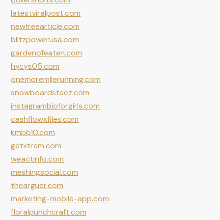
latestviralpost.com
newfreearticle.com
blitzpowerusa.com
gardenofeaten.com
hycys05.com
onemoremilerunning.com
snowboardsteez.com
instagrambioforgirls.com
cashflowxfiles.com
kmbb10.com
getxtrem.com
weactinfo.com
meshingsocial.com
thearguer.com
marketing-mobile-app.com
floralpunchcraft.com