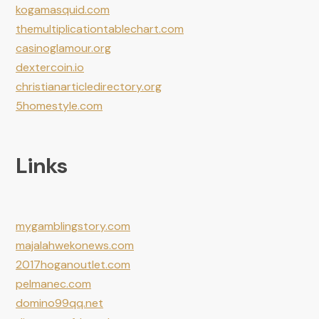
kogamasquid.com
themultiplicationtablechart.com
casinoglamour.org
dextercoin.io
christianarticledirectory.org
5homestyle.com
Links
mygamblingstory.com
majalahwekonews.com
2017hoganoutlet.com
pelmanec.com
domino99qq.net