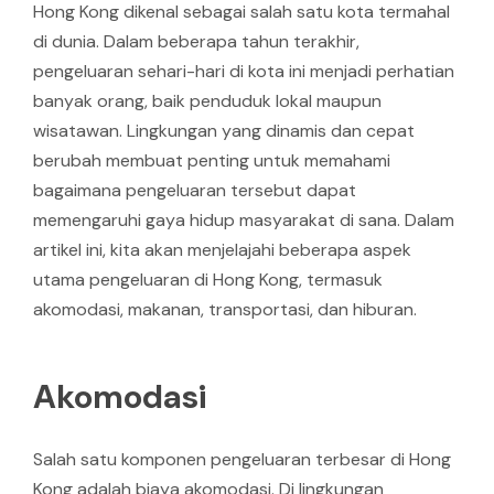
Hong Kong dikenal sebagai salah satu kota termahal
di dunia. Dalam beberapa tahun terakhir,
pengeluaran sehari-hari di kota ini menjadi perhatian
banyak orang, baik penduduk lokal maupun
wisatawan. Lingkungan yang dinamis dan cepat
berubah membuat penting untuk memahami
bagaimana pengeluaran tersebut dapat
memengaruhi gaya hidup masyarakat di sana. Dalam
artikel ini, kita akan menjelajahi beberapa aspek
utama pengeluaran di Hong Kong, termasuk
akomodasi, makanan, transportasi, dan hiburan.
Akomodasi
Salah satu komponen pengeluaran terbesar di Hong
Kong adalah biaya akomodasi. Di lingkungan