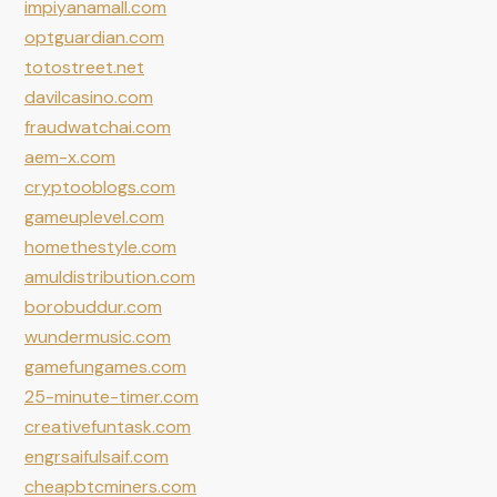
impiyanamall.com
optguardian.com
totostreet.net
davilcasino.com
fraudwatchai.com
aem-x.com
cryptooblogs.com
gameuplevel.com
homethestyle.com
amuldistribution.com
borobuddur.com
wundermusic.com
gamefungames.com
25-minute-timer.com
creativefuntask.com
engrsaifulsaif.com
cheapbtcminers.com