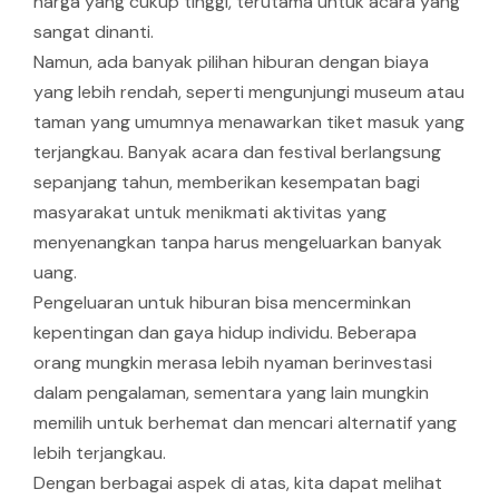
harga yang cukup tinggi, terutama untuk acara yang
sangat dinanti.
Namun, ada banyak pilihan hiburan dengan biaya
yang lebih rendah, seperti mengunjungi museum atau
taman yang umumnya menawarkan tiket masuk yang
terjangkau. Banyak acara dan festival berlangsung
sepanjang tahun, memberikan kesempatan bagi
masyarakat untuk menikmati aktivitas yang
menyenangkan tanpa harus mengeluarkan banyak
uang.
Pengeluaran untuk hiburan bisa mencerminkan
kepentingan dan gaya hidup individu. Beberapa
orang mungkin merasa lebih nyaman berinvestasi
dalam pengalaman, sementara yang lain mungkin
memilih untuk berhemat dan mencari alternatif yang
lebih terjangkau.
Dengan berbagai aspek di atas, kita dapat melihat