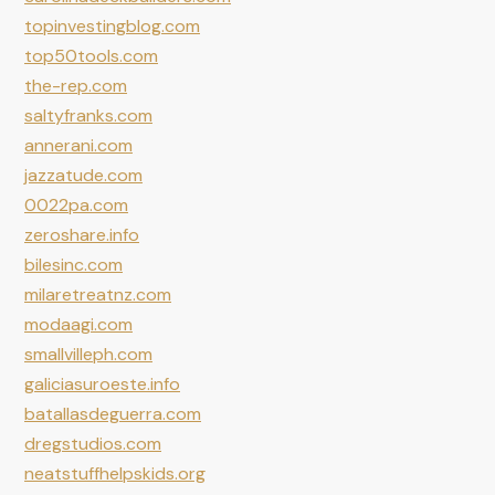
topinvestingblog.com
top50tools.com
the-rep.com
saltyfranks.com
annerani.com
jazzatude.com
0022pa.com
zeroshare.info
bilesinc.com
milaretreatnz.com
modaagi.com
smallvilleph.com
galiciasuroeste.info
batallasdeguerra.com
dregstudios.com
neatstuffhelpskids.org