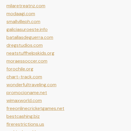
milaretreatnz.com
modaagi.com
smallvilleph.com
galiciasuroeste.info
batallasdeguerra.com
dregstudios.com
neatstuffhelpskids.org
moraessoccer.com
forochile.org
chart-track.com
wonderfultraveling.com
promocioname.net
wimaxworld.com
freeonlinecricketgames.net
bestcashing.biz
firerestrictions.us