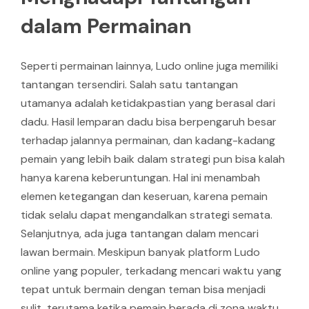
dalam Permainan
Seperti permainan lainnya, Ludo online juga memiliki
tantangan tersendiri. Salah satu tantangan
utamanya adalah ketidakpastian yang berasal dari
dadu. Hasil lemparan dadu bisa berpengaruh besar
terhadap jalannya permainan, dan kadang-kadang
pemain yang lebih baik dalam strategi pun bisa kalah
hanya karena keberuntungan. Hal ini menambah
elemen ketegangan dan keseruan, karena pemain
tidak selalu dapat mengandalkan strategi semata.
Selanjutnya, ada juga tantangan dalam mencari
lawan bermain. Meskipun banyak platform Ludo
online yang populer, terkadang mencari waktu yang
tepat untuk bermain dengan teman bisa menjadi
sulit, terutama ketika pemain berada di zona waktu