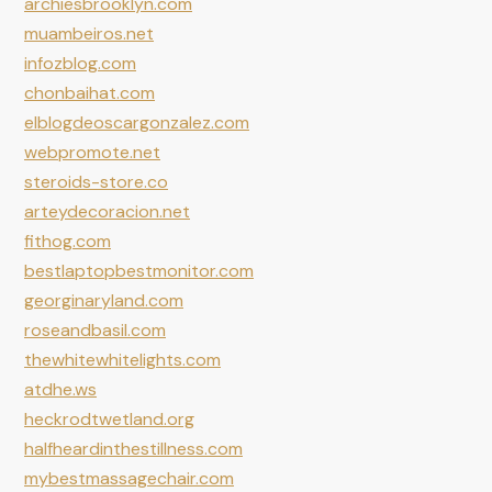
archiesbrooklyn.com
muambeiros.net
infozblog.com
chonbaihat.com
elblogdeoscargonzalez.com
webpromote.net
steroids-store.co
arteydecoracion.net
fithog.com
bestlaptopbestmonitor.com
georginaryland.com
roseandbasil.com
thewhitewhitelights.com
atdhe.ws
heckrodtwetland.org
halfheardinthestillness.com
mybestmassagechair.com