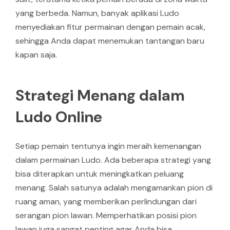
yang berbeda. Namun, banyak aplikasi Ludo
menyediakan fitur permainan dengan pemain acak,
sehingga Anda dapat menemukan tantangan baru
kapan saja.
Strategi Menang dalam
Ludo Online
Setiap pemain tentunya ingin meraih kemenangan
dalam permainan Ludo. Ada beberapa strategi yang
bisa diterapkan untuk meningkatkan peluang
menang. Salah satunya adalah mengamankan pion di
ruang aman, yang memberikan perlindungan dari
serangan pion lawan. Memperhatikan posisi pion
lawan juga sangat penting agar Anda bisa