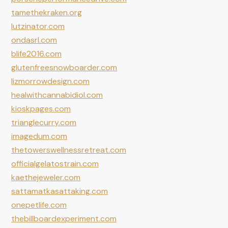
tamethekraken.org
lutzinator.com
ondasrl.com
blife2016.com
glutenfreesnowboarder.com
lizmorrowdesign.com
healwithcannabidiol.com
kioskpages.com
trianglecurry.com
imagedum.com
thetowerswellnessretreat.com
officialgelatostrain.com
kaethejeweler.com
sattamatkasattaking.com
onepetlife.com
thebillboardexperiment.com