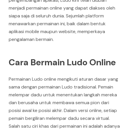
pengembangan aplikasi, Ludo kini telah diubah
menjadi permainan online yang dapat diakses oleh
siapa saja di seluruh dunia. Sejumlah platform
menawarkan permainan ini, baik dalam bentuk
aplikasi mobile maupun website, memperkaya
pengalaman bermain.
Cara Bermain Ludo Online
Permainan Ludo online mengikuti aturan dasar yang
sama dengan permainan Ludo tradisional. Pemain
melempar dadu untuk menentukan langkah mereka
dan berusaha untuk membawa semua pion dari
posisi awal ke posisi akhir. Dalam versi online, setiap
pemain bergiliran melempar dadu secara virtual.
Salah satu ciri khas dari permainan ini adalah adanya