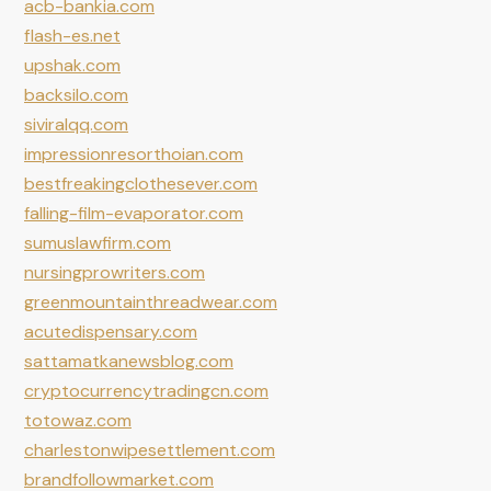
acb-bankia.com
flash-es.net
upshak.com
backsilo.com
siviralqq.com
impressionresorthoian.com
bestfreakingclothesever.com
falling-film-evaporator.com
sumuslawfirm.com
nursingprowriters.com
greenmountainthreadwear.com
acutedispensary.com
sattamatkanewsblog.com
cryptocurrencytradingcn.com
totowaz.com
charlestonwipesettlement.com
brandfollowmarket.com