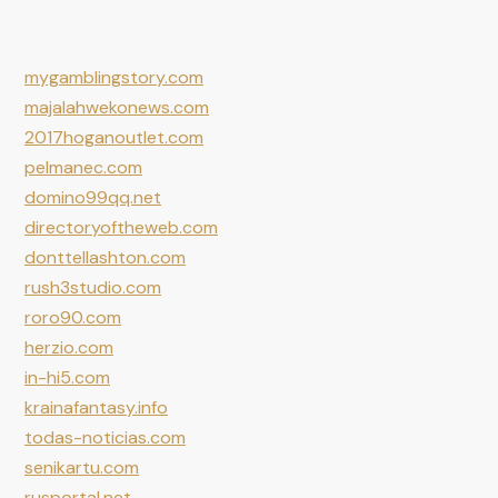
mygamblingstory.com
majalahwekonews.com
2017hoganoutlet.com
pelmanec.com
domino99qq.net
directoryoftheweb.com
donttellashton.com
rush3studio.com
roro90.com
herzio.com
in-hi5.com
krainafantasy.info
todas-noticias.com
senikartu.com
rusportal.net