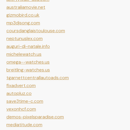
australiamovie.net
gizmobird.co.uk
mp3djsong.com
coursdanglaistoulouse.com
neptunuslex.com
auguri-di-natale.info
michelewatch.us
omega--watches.us
breitling-watches.us
tgarnettcentrallautoads.com
fixadvert.com
autopluz.co
save3time-c.com
vexonhcf.com
demos-pixelsparadise.com
mediatitude.com