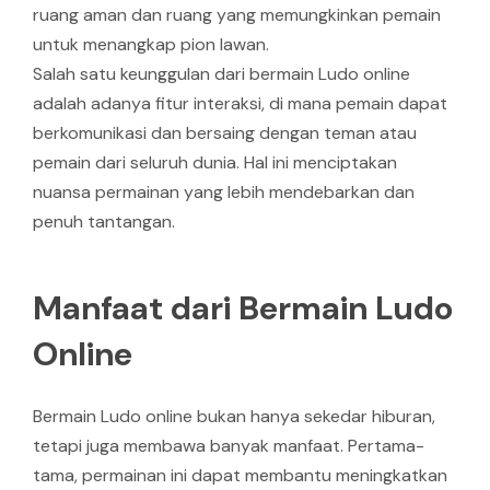
ruang aman dan ruang yang memungkinkan pemain
untuk menangkap pion lawan.
Salah satu keunggulan dari bermain Ludo online
adalah adanya fitur interaksi, di mana pemain dapat
berkomunikasi dan bersaing dengan teman atau
pemain dari seluruh dunia. Hal ini menciptakan
nuansa permainan yang lebih mendebarkan dan
penuh tantangan.
Manfaat dari Bermain Ludo
Online
Bermain Ludo online bukan hanya sekedar hiburan,
tetapi juga membawa banyak manfaat. Pertama-
tama, permainan ini dapat membantu meningkatkan