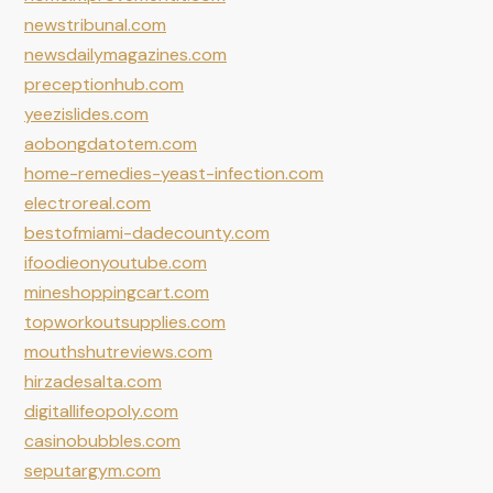
newstribunal.com
newsdailymagazines.com
preceptionhub.com
yeezislides.com
aobongdatotem.com
home-remedies-yeast-infection.com
electroreal.com
bestofmiami-dadecounty.com
ifoodieonyoutube.com
mineshoppingcart.com
topworkoutsupplies.com
mouthshutreviews.com
hirzadesalta.com
digitallifeopoly.com
casinobubbles.com
seputargym.com