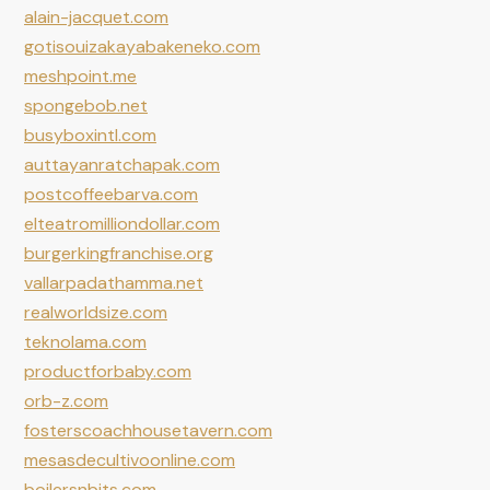
alain-jacquet.com
gotisouizakayabakeneko.com
meshpoint.me
spongebob.net
busyboxintl.com
auttayanratchapak.com
postcoffeebarva.com
elteatromilliondollar.com
burgerkingfranchise.org
vallarpadathamma.net
realworldsize.com
teknolama.com
productforbaby.com
orb-z.com
fosterscoachhousetavern.com
mesasdecultivoonline.com
boilersnbits.com