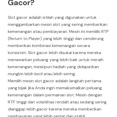
Gacor?
Slot gacor adalah istilah yang digunakan untuk
menggambarkan mesin slot yang sering memberikan
kemenangan atau pembayaran. Mesin ini memiliki RTP
(Return to Player) yang lebih tinggi dan cenderung
memberikan kombinasi kemenangan secara
konsisten. Slot gacor lebih disukai karena mereka
menawarkan peluang yang lebih baik untuk meraih
kemenangan, meskipun hadiah yang didapatkan
mungkin lebih kecil atau lebih sering.
Memilih mesin slot gacor adalah langkah pertama
yang bijak jika Anda ingin memaksimalkan peluang
kemenangan dalam permainan slot. Mesin dengan
RTP tinggi dan volatilitas rendah atau sedang sering
dianggap lebih gacor karena mereka memberikan
pembayaran yang lebih sering dan stabil.