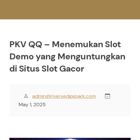
PKV QQ – Menemukan Slot
Demo yang Menguntungkan
di Situs Slot Gacor
admin@riversedgepark.com
May 1, 2025