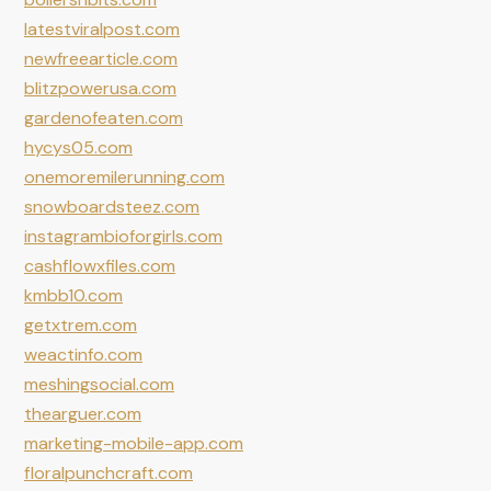
latestviralpost.com
newfreearticle.com
blitzpowerusa.com
gardenofeaten.com
hycys05.com
onemoremilerunning.com
snowboardsteez.com
instagrambioforgirls.com
cashflowxfiles.com
kmbb10.com
getxtrem.com
weactinfo.com
meshingsocial.com
thearguer.com
marketing-mobile-app.com
floralpunchcraft.com