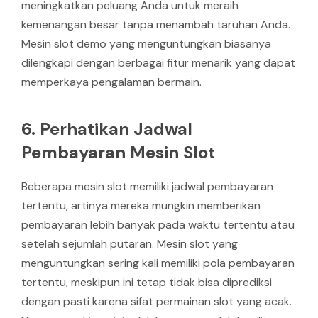
meningkatkan peluang Anda untuk meraih
kemenangan besar tanpa menambah taruhan Anda.
Mesin slot demo yang menguntungkan biasanya
dilengkapi dengan berbagai fitur menarik yang dapat
memperkaya pengalaman bermain.
6. Perhatikan Jadwal
Pembayaran Mesin Slot
Beberapa mesin slot memiliki jadwal pembayaran
tertentu, artinya mereka mungkin memberikan
pembayaran lebih banyak pada waktu tertentu atau
setelah sejumlah putaran. Mesin slot yang
menguntungkan sering kali memiliki pola pembayaran
tertentu, meskipun ini tetap tidak bisa diprediksi
dengan pasti karena sifat permainan slot yang acak.