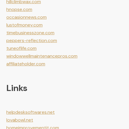
hillclimbwax.com
hnopse.com
occasionnews.com
lustofmoney.com
timebusinesszone.com
peppers-reflection.com
tuneoflife.com
windowwellmaintenancepros.com
affiliateholder.com
Links
helpdesksoftwares.net
lovabowl.net
homeimprovementit.com