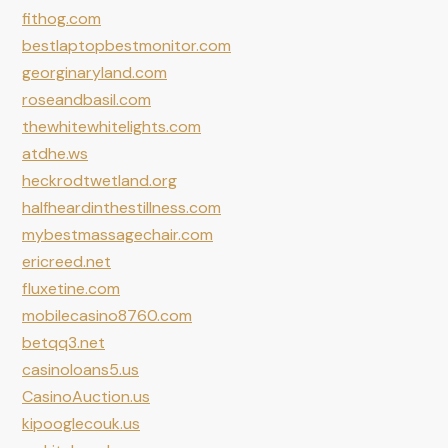
fithog.com
bestlaptopbestmonitor.com
georginaryland.com
roseandbasil.com
thewhitewhitelights.com
atdhe.ws
heckrodtwetland.org
halfheardinthestillness.com
mybestmassagechair.com
ericreed.net
fluxetine.com
mobilecasino8760.com
betqq3.net
casinoloans5.us
CasinoAuction.us
kipooglecouk.us