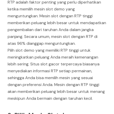
RTP adalah faktor penting yang perlu diperhatikan
ketika memilih mesin slot demo yang
menguntungkan. Mesin slot dengan RTP tinggi
memberikan peluang lebih besar untuk mendapatkan
pengembalian dari taruhan Anda dalam jangka
panjang. Secara umum, mesin slot dengan RTP di
atas 96% dianggap menguntungkan.
Pilih slot demo yang memiliki RTP tinggi untuk
meningkatkan peluang Anda meraih kemenangan
lebih sering. Situs slot gacor terpercaya biasanya
menyediakan informasi RTP setiap permainan,
sehingga Anda bisa memilih mesin yang sesuai
dengan preferensi Anda. Mesin dengan RTP tinggi
akan memberikan peluang lebih besar untuk menang
meskipun Anda bermain dengan taruhan kecil.