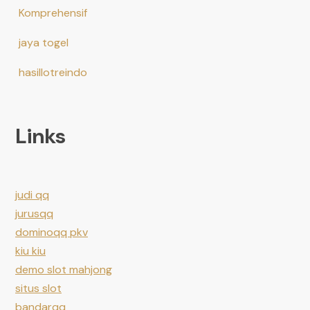
Komprehensif
jaya togel
hasillotreindo
Links
judi qq
jurusqq
dominoqq pkv
kiu kiu
demo slot mahjong
situs slot
bandarqq