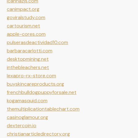
icanhazjs.com
canimpact.org
goviralstudy.com
cartourism.net
apple-cores.com
pulserasdeactividad10.com
barbaracarlotti.com
desktopmining.net
inthebleachers.net
lexapro-rx-store.com
buyskincareproducts.org
frenchbulldogpuppyforsale.net
kogamasquid.com
themultiplicationtablechart.com
casinoglamour.org
dextercoin.io
christianarticledirectory.org