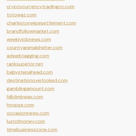
cryptocurrencytradingcn.com
totowaz.com
charlestonwipesettlement.com
brandfollowmarket.com
weeklyjobnews.com
countyanimalshelter.com
adwebtagging.com
ranksuperior.net
babystepahead.com
destinationoverlooked.com
gamblingamount.com
hillclimbwax.com
hnopse.com
occasionnews.com
lustofmoney.com
timebusinesszone.com