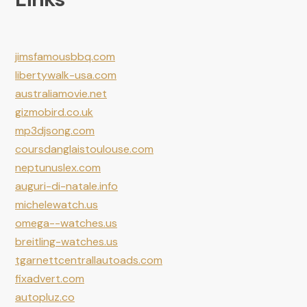
jimsfamousbbq.com
libertywalk-usa.com
australiamovie.net
gizmobird.co.uk
mp3djsong.com
coursdanglaistoulouse.com
neptunuslex.com
auguri-di-natale.info
michelewatch.us
omega--watches.us
breitling-watches.us
tgarnettcentrallautoads.com
fixadvert.com
autopluz.co