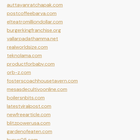
auttayanratchapak.com
postcoffeebarva.com
elteatromilliondollar.com
burgerkingfranchise.org
vallarpadathamma.net
realworldsize.com
teknolama.com
productforbaby.com
orb-z.com
fosterscoachhousetavern.com
mesasdecultivoonline.com
boilersnbits.com
latestviralpost.com
newfreearticle.com
blitzpowerusa.com
gardenofeaten.com
hycys05.com