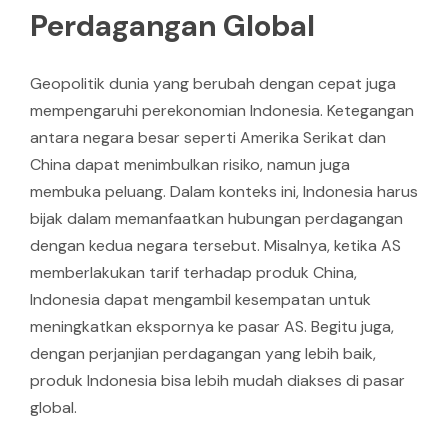
Perdagangan Global
Geopolitik dunia yang berubah dengan cepat juga
mempengaruhi perekonomian Indonesia. Ketegangan
antara negara besar seperti Amerika Serikat dan
China dapat menimbulkan risiko, namun juga
membuka peluang. Dalam konteks ini, Indonesia harus
bijak dalam memanfaatkan hubungan perdagangan
dengan kedua negara tersebut. Misalnya, ketika AS
memberlakukan tarif terhadap produk China,
Indonesia dapat mengambil kesempatan untuk
meningkatkan ekspornya ke pasar AS. Begitu juga,
dengan perjanjian perdagangan yang lebih baik,
produk Indonesia bisa lebih mudah diakses di pasar
global.