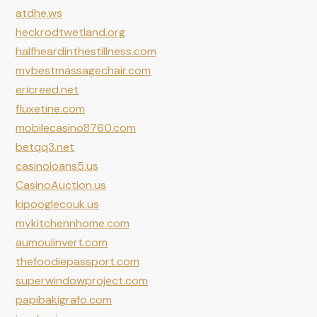
atdhe.ws
heckrodtwetland.org
halfheardinthestillness.com
mybestmassagechair.com
ericreed.net
fluxetine.com
mobilecasino8760.com
betqq3.net
casinoloans5.us
CasinoAuction.us
kipooglecouk.us
mykitchennhome.com
aumoulinvert.com
thefoodiepassport.com
superwindowproject.com
papibakigrafo.com