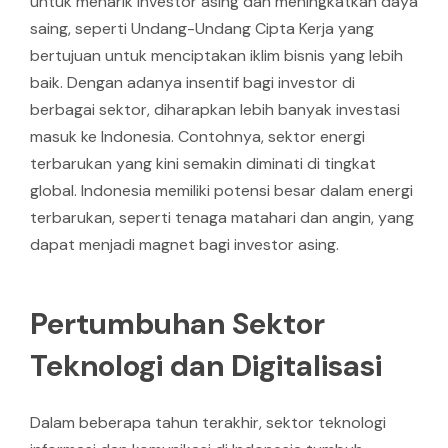
untuk menarik investor asing dan meningkatkan daya
saing, seperti Undang-Undang Cipta Kerja yang
bertujuan untuk menciptakan iklim bisnis yang lebih
baik. Dengan adanya insentif bagi investor di
berbagai sektor, diharapkan lebih banyak investasi
masuk ke Indonesia. Contohnya, sektor energi
terbarukan yang kini semakin diminati di tingkat
global. Indonesia memiliki potensi besar dalam energi
terbarukan, seperti tenaga matahari dan angin, yang
dapat menjadi magnet bagi investor asing.
Pertumbuhan Sektor
Teknologi dan Digitalisasi
Dalam beberapa tahun terakhir, sektor teknologi