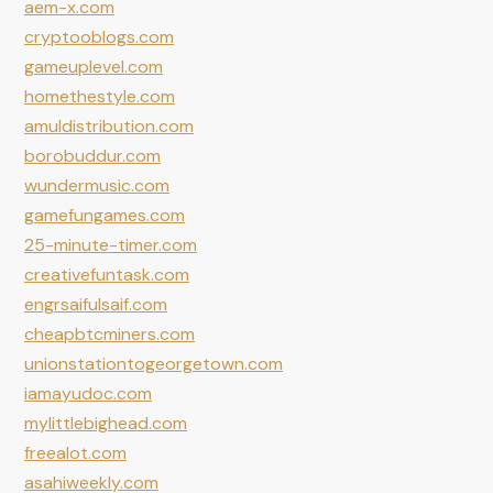
aem-x.com
cryptooblogs.com
gameuplevel.com
homethestyle.com
amuldistribution.com
borobuddur.com
wundermusic.com
gamefungames.com
25-minute-timer.com
creativefuntask.com
engrsaifulsaif.com
cheapbtcminers.com
unionstationtogeorgetown.com
iamayudoc.com
mylittlebighead.com
freealot.com
asahiweekly.com