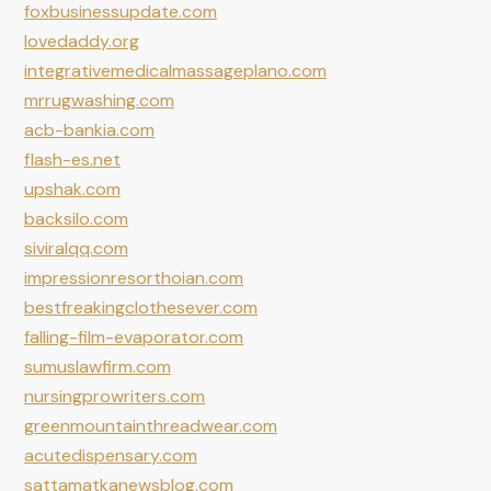
foxbusinessupdate.com
lovedaddy.org
integrativemedicalmassageplano.com
mrrugwashing.com
acb-bankia.com
flash-es.net
upshak.com
backsilo.com
siviralqq.com
impressionresorthoian.com
bestfreakingclothesever.com
falling-film-evaporator.com
sumuslawfirm.com
nursingprowriters.com
greenmountainthreadwear.com
acutedispensary.com
sattamatkanewsblog.com