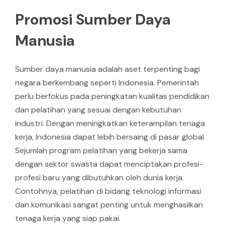
Promosi Sumber Daya
Manusia
Sumber daya manusia adalah aset terpenting bagi
negara berkembang seperti Indonesia. Pemerintah
perlu berfokus pada peningkatan kualitas pendidikan
dan pelatihan yang sesuai dengan kebutuhan
industri. Dengan meningkatkan keterampilan tenaga
kerja, Indonesia dapat lebih bersaing di pasar global.
Sejumlah program pelatihan yang bekerja sama
dengan sektor swasta dapat menciptakan profesi-
profesi baru yang dibutuhkan oleh dunia kerja.
Contohnya, pelatihan di bidang teknologi informasi
dan komunikasi sangat penting untuk menghasilkan
tenaga kerja yang siap pakai.