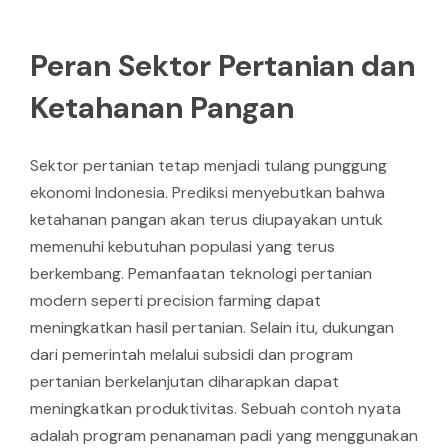
Peran Sektor Pertanian dan
Ketahanan Pangan
Sektor pertanian tetap menjadi tulang punggung
ekonomi Indonesia. Prediksi menyebutkan bahwa
ketahanan pangan akan terus diupayakan untuk
memenuhi kebutuhan populasi yang terus
berkembang. Pemanfaatan teknologi pertanian
modern seperti precision farming dapat
meningkatkan hasil pertanian. Selain itu, dukungan
dari pemerintah melalui subsidi dan program
pertanian berkelanjutan diharapkan dapat
meningkatkan produktivitas. Sebuah contoh nyata
adalah program penanaman padi yang menggunakan