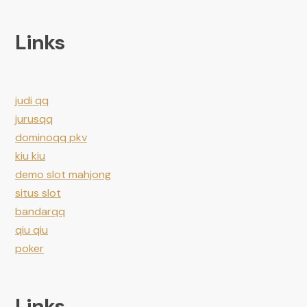
Links
judi qq
jurusqq
dominoqq pkv
kiu kiu
demo slot mahjong
situs slot
bandarqq
qiu qiu
poker
Links