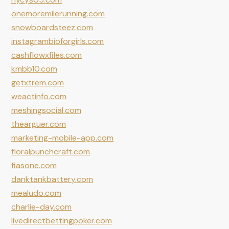
onemoremilerunning.com
snowboardsteez.com
instagrambioforgirls.com
cashflowxfiles.com
kmbb10.com
getxtrem.com
weactinfo.com
meshingsocial.com
thearguer.com
marketing-mobile-app.com
floralpunchcraft.com
fiasone.com
danktankbattery.com
mealudo.com
charlie-day.com
livedirectbettingpoker.com