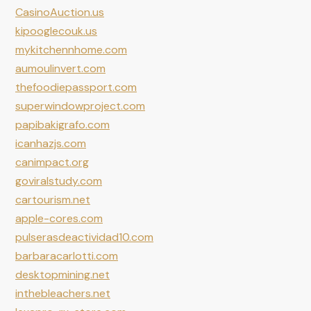
CasinoAuction.us
kipooglecouk.us
mykitchennhome.com
aumoulinvert.com
thefoodiepassport.com
superwindowproject.com
papibakigrafo.com
icanhazjs.com
canimpact.org
goviralstudy.com
cartourism.net
apple-cores.com
pulserasdeactividad10.com
barbaracarlotti.com
desktopmining.net
inthebleachers.net