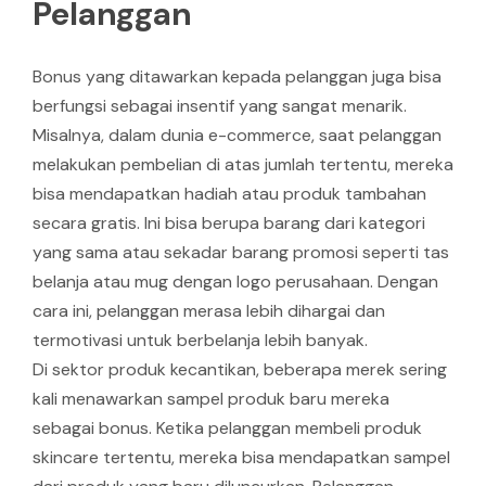
Pelanggan
Bonus yang ditawarkan kepada pelanggan juga bisa
berfungsi sebagai insentif yang sangat menarik.
Misalnya, dalam dunia e-commerce, saat pelanggan
melakukan pembelian di atas jumlah tertentu, mereka
bisa mendapatkan hadiah atau produk tambahan
secara gratis. Ini bisa berupa barang dari kategori
yang sama atau sekadar barang promosi seperti tas
belanja atau mug dengan logo perusahaan. Dengan
cara ini, pelanggan merasa lebih dihargai dan
termotivasi untuk berbelanja lebih banyak.
Di sektor produk kecantikan, beberapa merek sering
kali menawarkan sampel produk baru mereka
sebagai bonus. Ketika pelanggan membeli produk
skincare tertentu, mereka bisa mendapatkan sampel