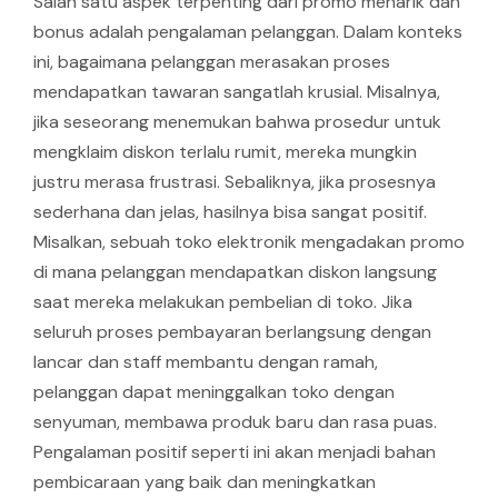
Salah satu aspek terpenting dari promo menarik dan
bonus adalah pengalaman pelanggan. Dalam konteks
ini, bagaimana pelanggan merasakan proses
mendapatkan tawaran sangatlah krusial. Misalnya,
jika seseorang menemukan bahwa prosedur untuk
mengklaim diskon terlalu rumit, mereka mungkin
justru merasa frustrasi. Sebaliknya, jika prosesnya
sederhana dan jelas, hasilnya bisa sangat positif.
Misalkan, sebuah toko elektronik mengadakan promo
di mana pelanggan mendapatkan diskon langsung
saat mereka melakukan pembelian di toko. Jika
seluruh proses pembayaran berlangsung dengan
lancar dan staff membantu dengan ramah,
pelanggan dapat meninggalkan toko dengan
senyuman, membawa produk baru dan rasa puas.
Pengalaman positif seperti ini akan menjadi bahan
pembicaraan yang baik dan meningkatkan