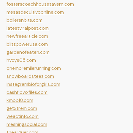
fosterscoachhousetavern.com
mesasdecultivoonline.com
boilersnbits.com
latestviralpost.com
newfreearticle.com
blitzpowerusa.com
gardenofeaten.com
hycys05.com
onemoremilerunning.com
snowboardsteez.com
instagrambioforgirls.com
cashflowxfiles.com
kmbb10.com
getxtrem.com
weactinfo.com
meshingsocial.com
thearguer.com