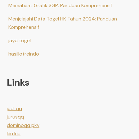
Memahami Grafik SGP: Panduan Komprehensif
Menjelajahi Data Togel HK Tahun 2024: Panduan
Komprehensif
jaya togel
hasillotreindo
Links
judi qq
jurusqq
dominoqq pkv
kiu kiu