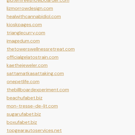
glutenfreesnowboarder.com
lizmorrowdesign.com
healwithcannabidiol.com
kioskpages.com
trianglecurry.com
imagedum.com
thetowerswellnessretreat.com
officialgelatostrain.com
kaethejeweler.com
sattamatkasattaking.com
onepetlife.com
thebillboardexperiment.com
beachufabet.biz
mon-tresse-de-lit.com
sugarufabet.biz
boxufabet.biz
topgearautoservices.net