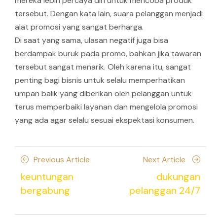
mereka lebih percaya diri untuk mencoba produk
tersebut. Dengan kata lain, suara pelanggan menjadi
alat promosi yang sangat berharga.
Di saat yang sama, ulasan negatif juga bisa
berdampak buruk pada promo, bahkan jika tawaran
tersebut sangat menarik. Oleh karena itu, sangat
penting bagi bisnis untuk selalu memperhatikan
umpan balik yang diberikan oleh pelanggan untuk
terus memperbaiki layanan dan mengelola promosi
yang ada agar selalu sesuai ekspektasi konsumen.
Posts
Previous
Next
Previous Article
Next Article
navigation
Article
Article
keuntungan
dukungan
bergabung
pelanggan 24/7