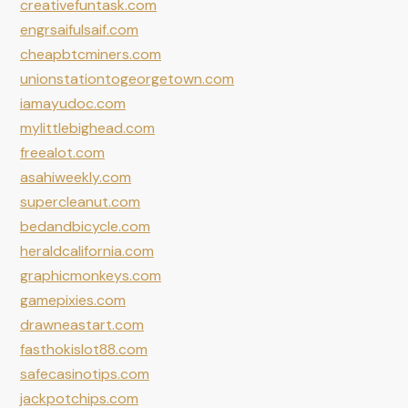
creativefuntask.com
engrsaifulsaif.com
cheapbtcminers.com
unionstationtogeorgetown.com
iamayudoc.com
mylittlebighead.com
freealot.com
asahiweekly.com
supercleanut.com
bedandbicycle.com
heraldcalifornia.com
graphicmonkeys.com
gamepixies.com
drawneastart.com
fasthokislot88.com
safecasinotips.com
jackpotchips.com