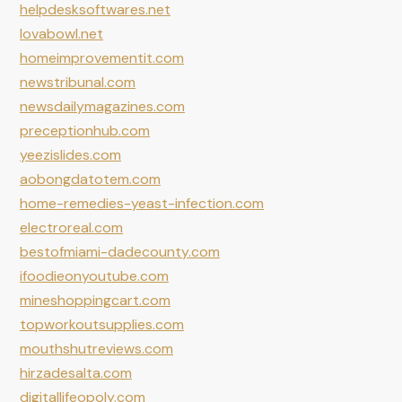
helpdesksoftwares.net
lovabowl.net
homeimprovementit.com
newstribunal.com
newsdailymagazines.com
preceptionhub.com
yeezislides.com
aobongdatotem.com
home-remedies-yeast-infection.com
electroreal.com
bestofmiami-dadecounty.com
ifoodieonyoutube.com
mineshoppingcart.com
topworkoutsupplies.com
mouthshutreviews.com
hirzadesalta.com
digitallifeopoly.com