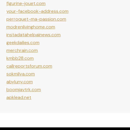
figurine-jouet.com
your-facebook-address.com
perroquet-ma-passion.com
modrenlivinghome.com
instadatahelpainews.com
geekdailies.com
merchrain.com
kmbb28.com
callreportsforum.com
sokmilya.com
abyluny.com
boomjavtrk.com
apklead.net