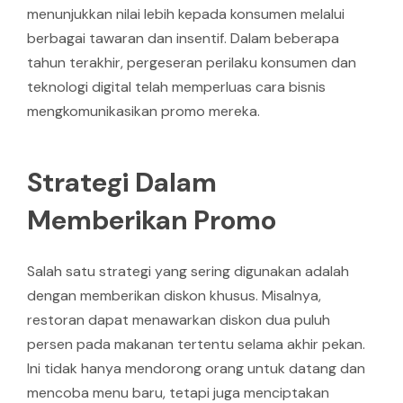
menunjukkan nilai lebih kepada konsumen melalui
berbagai tawaran dan insentif. Dalam beberapa
tahun terakhir, pergeseran perilaku konsumen dan
teknologi digital telah memperluas cara bisnis
mengkomunikasikan promo mereka.
Strategi Dalam
Memberikan Promo
Salah satu strategi yang sering digunakan adalah
dengan memberikan diskon khusus. Misalnya,
restoran dapat menawarkan diskon dua puluh
persen pada makanan tertentu selama akhir pekan.
Ini tidak hanya mendorong orang untuk datang dan
mencoba menu baru, tetapi juga menciptakan