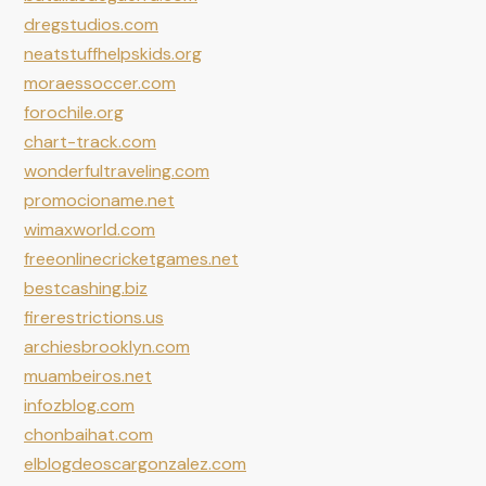
dregstudios.com
neatstuffhelpskids.org
moraessoccer.com
forochile.org
chart-track.com
wonderfultraveling.com
promocioname.net
wimaxworld.com
freeonlinecricketgames.net
bestcashing.biz
firerestrictions.us
archiesbrooklyn.com
muambeiros.net
infozblog.com
chonbaihat.com
elblogdeoscargonzalez.com