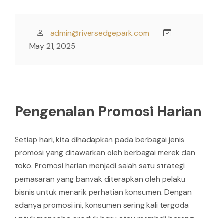
admin@riversedgepark.com
May 21, 2025
Pengenalan Promosi Harian
Setiap hari, kita dihadapkan pada berbagai jenis
promosi yang ditawarkan oleh berbagai merek dan
toko. Promosi harian menjadi salah satu strategi
pemasaran yang banyak diterapkan oleh pelaku
bisnis untuk menarik perhatian konsumen. Dengan
adanya promosi ini, konsumen sering kali tergoda