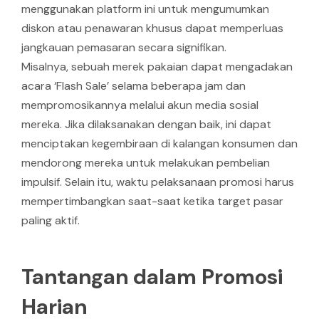
menggunakan platform ini untuk mengumumkan
diskon atau penawaran khusus dapat memperluas
jangkauan pemasaran secara signifikan.
Misalnya, sebuah merek pakaian dapat mengadakan
acara ‘Flash Sale’ selama beberapa jam dan
mempromosikannya melalui akun media sosial
mereka. Jika dilaksanakan dengan baik, ini dapat
menciptakan kegembiraan di kalangan konsumen dan
mendorong mereka untuk melakukan pembelian
impulsif. Selain itu, waktu pelaksanaan promosi harus
mempertimbangkan saat-saat ketika target pasar
paling aktif.
Tantangan dalam Promosi
Harian