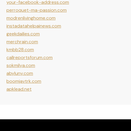
your-facebook-address.com
perroquet-ma-passion.com
modrenlivinghome.com
instadatahelpainews.com
geekdailies.com
merchrain.com
kmbb28.com
callreportsforum.com
sokmilya.com
abyluny.com
boomjavtrk.com
apklead.net