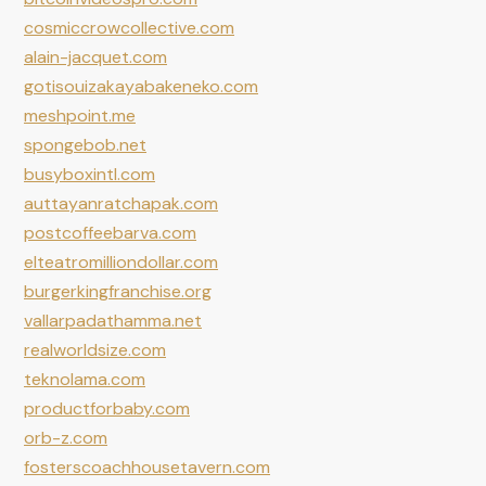
cosmiccrowcollective.com
alain-jacquet.com
gotisouizakayabakeneko.com
meshpoint.me
spongebob.net
busyboxintl.com
auttayanratchapak.com
postcoffeebarva.com
elteatromilliondollar.com
burgerkingfranchise.org
vallarpadathamma.net
realworldsize.com
teknolama.com
productforbaby.com
orb-z.com
fosterscoachhousetavern.com