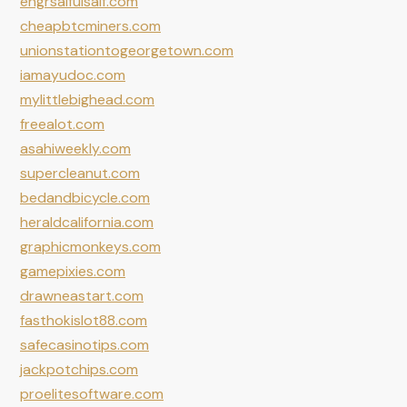
engrsaifulsaif.com
cheapbtcminers.com
unionstationtogeorgetown.com
iamayudoc.com
mylittlebighead.com
freealot.com
asahiweekly.com
supercleanut.com
bedandbicycle.com
heraldcalifornia.com
graphicmonkeys.com
gamepixies.com
drawneastart.com
fasthokislot88.com
safecasinotips.com
jackpotchips.com
proelitesoftware.com