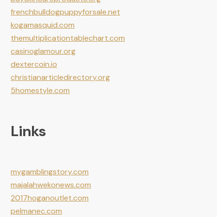
frenchbulldogpuppyforsale.net
kogamasquid.com
themultiplicationtablechart.com
casinoglamour.org
dextercoin.io
christianarticledirectory.org
5homestyle.com
Links
mygamblingstory.com
majalahwekonews.com
2017hoganoutlet.com
pelmanec.com