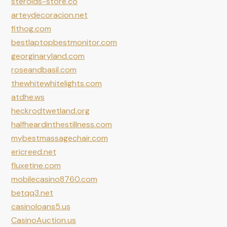
steroids-store.co
arteydecoracion.net
fithog.com
bestlaptopbestmonitor.com
georginaryland.com
roseandbasil.com
thewhitewhitelights.com
atdhe.ws
heckrodtwetland.org
halfheardinthestillness.com
mybestmassagechair.com
ericreed.net
fluxetine.com
mobilecasino8760.com
betqq3.net
casinoloans5.us
CasinoAuction.us