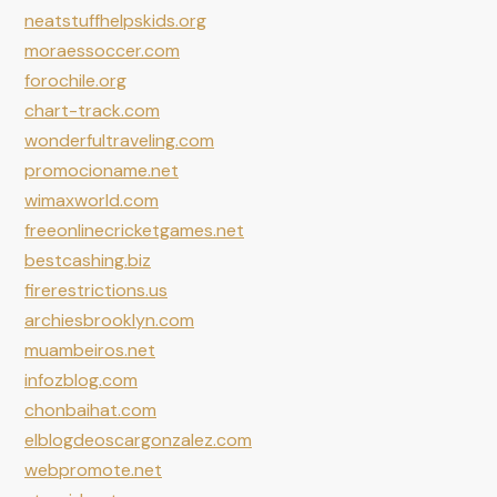
neatstuffhelpskids.org
moraessoccer.com
forochile.org
chart-track.com
wonderfultraveling.com
promocioname.net
wimaxworld.com
freeonlinecricketgames.net
bestcashing.biz
firerestrictions.us
archiesbrooklyn.com
muambeiros.net
infozblog.com
chonbaihat.com
elblogdeoscargonzalez.com
webpromote.net