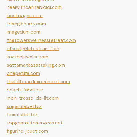
healwithcannabidiol.com
kioskpages.com
trianglecurry.com
imagedum.com
thetowerswellnessretreat.com
officialgelatostrain.com
kaethejeweler.com
sattamatkasattaking.com
onepetlife.com
thebillboardexperiment.com
beachufabet.biz
mon-tresse-de-lit.com
sugarufabet.biz
boxufabet.biz
topgearautoservices.net
figurine-jouet.com