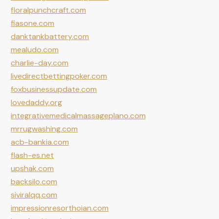
floralpunchcraft.com
fiasone.com
danktankbattery.com
mealudo.com
charlie-day.com
livedirectbettingpoker.com
foxbusinessupdate.com
lovedaddy.org
integrativemedicalmassageplano.com
mrrugwashing.com
acb-bankia.com
flash-es.net
upshak.com
backsilo.com
siviralqq.com
impressionresorthoian.com