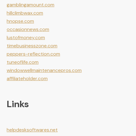
gamblingamount.com
hillclimbwax.com
hnopse.com
occasionnews.com
lustofmoney.com
timebusinesszone.com
peppers-reflection.com
tuneoflife.com
windowwellmaintenancepros.com
affiliateholder.com
Links
helpdesksoftwares.net