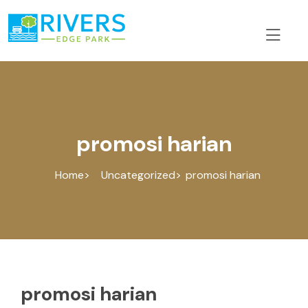
skip
Slot Online
to
Gacor di
content
Situs Slot
Terpercaya
dengan
Deposit E-
Wallet
promosi harian
DANA
Home
Uncategorized
promosi harian
promosi harian