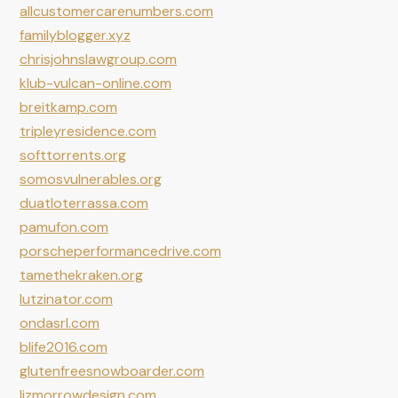
allcustomercarenumbers.com
familyblogger.xyz
chrisjohnslawgroup.com
klub-vulcan-online.com
breitkamp.com
tripleyresidence.com
softtorrents.org
somosvulnerables.org
duatloterrassa.com
pamufon.com
porscheperformancedrive.com
tamethekraken.org
lutzinator.com
ondasrl.com
blife2016.com
glutenfreesnowboarder.com
lizmorrowdesign.com