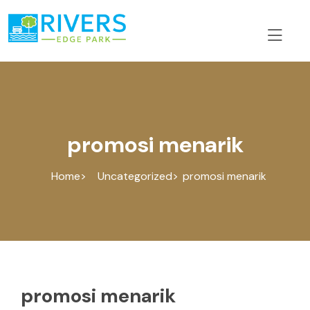
skip
Slot Online
to
Gacor di
content
Situs Slot
Terpercaya
dengan
Deposit E-
Wallet
promosi menarik
DANA
Home
Uncategorized
promosi menarik
promosi menarik