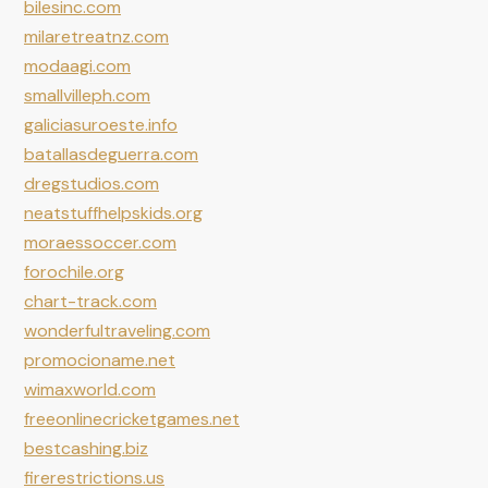
bilesinc.com
milaretreatnz.com
modaagi.com
smallvilleph.com
galiciasuroeste.info
batallasdeguerra.com
dregstudios.com
neatstuffhelpskids.org
moraessoccer.com
forochile.org
chart-track.com
wonderfultraveling.com
promocioname.net
wimaxworld.com
freeonlinecricketgames.net
bestcashing.biz
firerestrictions.us