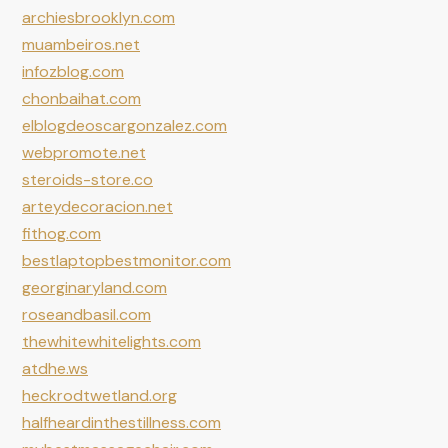
archiesbrooklyn.com
muambeiros.net
infozblog.com
chonbaihat.com
elblogdeoscargonzalez.com
webpromote.net
steroids-store.co
arteydecoracion.net
fithog.com
bestlaptopbestmonitor.com
georginaryland.com
roseandbasil.com
thewhitewhitelights.com
atdhe.ws
heckrodtwetland.org
halfheardinthestillness.com