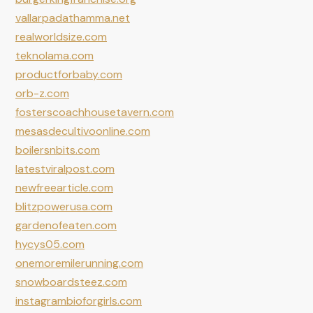
vallarpadathamma.net
realworldsize.com
teknolama.com
productforbaby.com
orb-z.com
fosterscoachhousetavern.com
mesasdecultivoonline.com
boilersnbits.com
latestviralpost.com
newfreearticle.com
blitzpowerusa.com
gardenofeaten.com
hycys05.com
onemoremilerunning.com
snowboardsteez.com
instagrambioforgirls.com