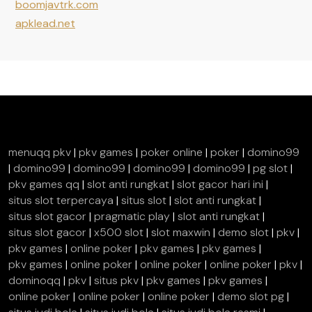
boomjavtrk.com
apklead.net
menuqq pkv
|
pkv games
|
poker online
|
poker
|
domino99
|
domino99
|
domino99
|
domino99
|
domino99
|
pg slot
|
pkv games qq
|
slot anti rungkat
|
slot gacor hari ini
|
situs slot terpercaya
|
situs slot
|
slot anti rungkat
|
situs slot gacor
|
pragmatic play
|
slot anti rungkat
|
situs slot gacor
|
x500 slot
|
slot maxwin
|
demo slot
|
pkv
|
pkv games
|
online poker
|
pkv games
|
pkv games
|
pkv games
|
online poker
|
online poker
|
online poker
|
pkv
|
dominoqq
|
pkv
|
situs pkv
|
pkv games
|
pkv games
|
online poker
|
online poker
|
online poker
|
demo slot pg
|