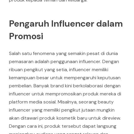
Pengaruh Influencer dalam
Promosi
Salah satu fenomena yang semakin pesat di dunia
pemasaran adalah penggunaan influencer. Dengan
ribuan pengikut yang setia, influencer memiliki
kemampuan besar untuk mempengaruhi keputusan
pembelian. Banyak brand kini berkolaborasi dengan
influencer untuk mempromosikan produk mereka di
platform media sosial. Misalnya, seorang beauty
influencer yang memiliki pengikut jutaan mungkin
akan ditawari produk kosmetik baru untuk direview.
Dengan cara ini, produk tersebut dapat langsung