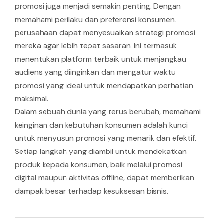
promosi juga menjadi semakin penting. Dengan
memahami perilaku dan preferensi konsumen,
perusahaan dapat menyesuaikan strategi promosi
mereka agar lebih tepat sasaran. Ini termasuk
menentukan platform terbaik untuk menjangkau
audiens yang diinginkan dan mengatur waktu
promosi yang ideal untuk mendapatkan perhatian
maksimal.
Dalam sebuah dunia yang terus berubah, memahami
keinginan dan kebutuhan konsumen adalah kunci
untuk menyusun promosi yang menarik dan efektif.
Setiap langkah yang diambil untuk mendekatkan
produk kepada konsumen, baik melalui promosi
digital maupun aktivitas offline, dapat memberikan
dampak besar terhadap kesuksesan bisnis.