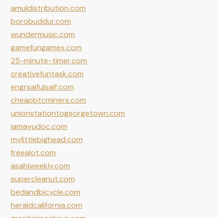
amuldistribution.com
borobuddur.com
wundermusic.com
gamefungames.com
25-minute-timer.com
creativefuntask.com
engrsaifulsaif.com
cheapbtcminers.com
unionstationtogeorgetown.com
iamayudoc.com
mylittlebighead.com
freealot.com
asahiweekly.com
supercleanut.com
bedandbicycle.com
heraldcalifornia.com