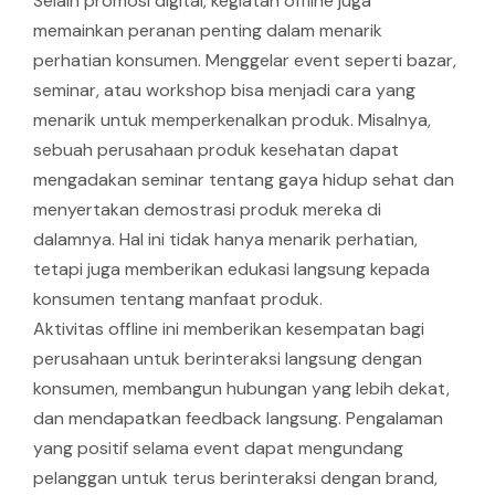
Selain promosi digital, kegiatan offline juga
memainkan peranan penting dalam menarik
perhatian konsumen. Menggelar event seperti bazar,
seminar, atau workshop bisa menjadi cara yang
menarik untuk memperkenalkan produk. Misalnya,
sebuah perusahaan produk kesehatan dapat
mengadakan seminar tentang gaya hidup sehat dan
menyertakan demostrasi produk mereka di
dalamnya. Hal ini tidak hanya menarik perhatian,
tetapi juga memberikan edukasi langsung kepada
konsumen tentang manfaat produk.
Aktivitas offline ini memberikan kesempatan bagi
perusahaan untuk berinteraksi langsung dengan
konsumen, membangun hubungan yang lebih dekat,
dan mendapatkan feedback langsung. Pengalaman
yang positif selama event dapat mengundang
pelanggan untuk terus berinteraksi dengan brand,