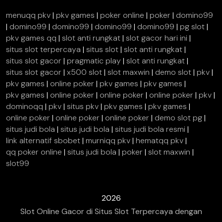
menuqq pkv
|
pkv games
|
poker online
|
poker
|
domino99
|
domino99
|
domino99
|
domino99
|
domino99
|
pg slot
|
pkv games qq
|
slot anti rungkat
|
slot gacor hari ini
|
situs slot terpercaya
|
situs slot
|
slot anti rungkat
|
situs slot gacor
|
pragmatic play
|
slot anti rungkat
|
situs slot gacor
|
x500 slot
|
slot maxwin
|
demo slot
|
pkv
|
pkv games
|
online poker
|
pkv games
|
pkv games
|
pkv games
|
online poker
|
online poker
|
online poker
|
pkv
|
dominoqq
|
pkv
|
situs pkv
|
pkv games
|
pkv games
|
online poker
|
online poker
|
online poker
|
demo slot pg
|
situs judi bola
|
situs judi bola
|
situs judi bola resmi
|
link alternatif sbobet
|
murniqq pkv
|
hematqq pkv
|
qq poker online
|
situs judi bola
|
poker
|
slot maxwin
|
slot99
2026
Slot Online Gacor di Situs Slot Terpercaya dengan