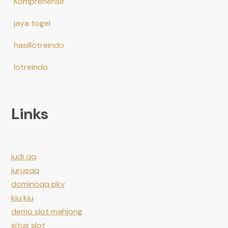
Komprehensif
jaya togel
hasillotreindo
lotreindo
Links
judi qq
jurusqq
dominoqq pkv
kiu kiu
demo slot mahjong
situs slot