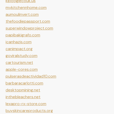
kipooglecouk.us
mykitchennhome.com
aumoulinvert.com
thefoodiepassport.com
superwindowproject.com
papibakigrafo.com
icanhazjs.com
canimpact.org
goviralstudy.com
cartourism.net
apple-cores.com
pulserasdeactividad10.com
barbaracarlotti.com
desktopmining.net
inthebleachers.net
lexapro-rx-store.com
buyskincareproducts.org