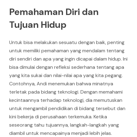
Pemahaman Diri dan
Tujuan Hidup
Untuk bisa melakukan sesuatu dengan baik, penting
untuk memiliki pemahaman yang mendalam tentang
diri sendiri dan apa yang ingin dicapai dalam hidup. Ini
bisa dimulai dengan refleksi sederhana tentang apa
yang kita sukai dan nilai-nilai apa yang kita pegang.
Contohnya, Andi menemukan bahwa minatnya
terletak pada bidang teknologi. Dengan memahami
kecintaannya terhadap teknologi, dia memutuskan
untuk mengambil pendidikan di bidang tersebut dan
kini bekerja di perusahaan terkemuka. Ketika
seseorang tahu tujuannya, langkah-langkah yang
diambil untuk mencapainya menjadi lebih jelas.