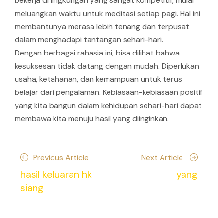
bekerja di lingkungan yang sangat kompetitif, mulai
meluangkan waktu untuk meditasi setiap pagi. Hal ini
membantunya merasa lebih tenang dan terpusat
dalam menghadapi tantangan sehari-hari.
Dengan berbagai rahasia ini, bisa dilihat bahwa
kesuksesan tidak datang dengan mudah. Diperlukan
usaha, ketahanan, dan kemampuan untuk terus
belajar dari pengalaman. Kebiasaan-kebiasaan positif
yang kita bangun dalam kehidupan sehari-hari dapat
membawa kita menuju hasil yang diinginkan.
Posts
Previous
Next
Previous Article
Next Article
navigation
Article
Article
hasil keluaran hk
yang
siang