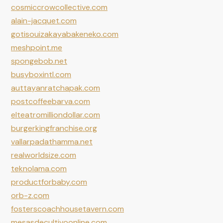
cosmiccrowcollective.com
alain-jacquet.com
gotisouizakayabakeneko.com
meshpoint.me
spongebob.net
busyboxintl.com
auttayanratchapak.com
postcoffeebarva.com
elteatromilliondollar.com
burgerkingfranchise.org
vallarpadathamma.net
realworldsize.com
teknolama.com
productforbaby.com
orb-z.com
fosterscoachhousetavern.com
mesasdecultivoonline.com