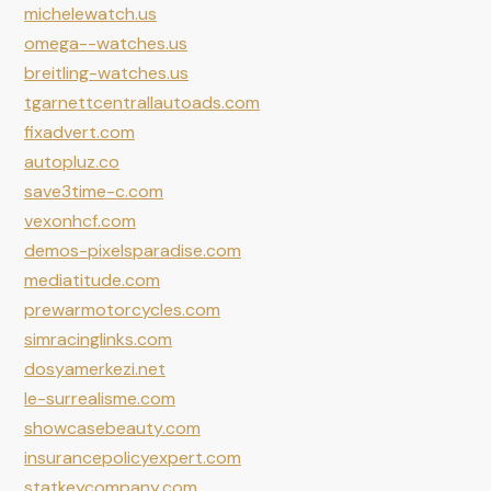
michelewatch.us
omega--watches.us
breitling-watches.us
tgarnettcentrallautoads.com
fixadvert.com
autopluz.co
save3time-c.com
vexonhcf.com
demos-pixelsparadise.com
mediatitude.com
prewarmotorcycles.com
simracinglinks.com
dosyamerkezi.net
le-surrealisme.com
showcasebeauty.com
insurancepolicyexpert.com
statkeycompany.com