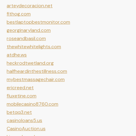
arteydecoracion.net
fithog.com
bestlaptopbestmonitor.com
georginaryland.com
roseandbasil.com
thewhitewhitelights.com
atdhe.ws
heckrodtwetland.org
halfheardinthestillness.com
mybestmassagechair.com
ericreed.net
fluxetine.com
mobilecasino8760.com
betqq3.net
casinoloans5.us
CasinoAuction.us