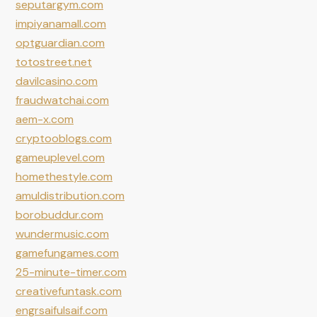
seputargym.com
impiyanamall.com
optguardian.com
totostreet.net
davilcasino.com
fraudwatchai.com
aem-x.com
cryptooblogs.com
gameuplevel.com
homethestyle.com
amuldistribution.com
borobuddur.com
wundermusic.com
gamefungames.com
25-minute-timer.com
creativefuntask.com
engrsaifulsaif.com