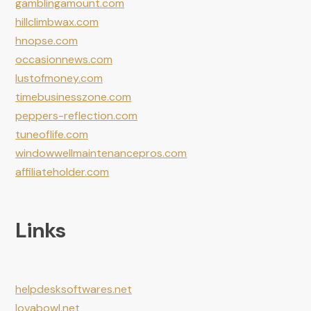
gamblingamount.com
hillclimbwax.com
hnopse.com
occasionnews.com
lustofmoney.com
timebusinesszone.com
peppers-reflection.com
tuneoflife.com
windowwellmaintenancepros.com
affiliateholder.com
Links
helpdesksoftwares.net
lovabowl.net