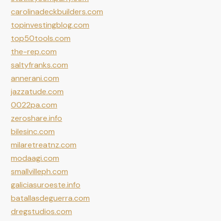
carolinadeckbuilders.com
topinvestingblog.com
top50tools.com
the-rep.com
saltyfranks.com
annerani.com
jazzatude.com
0022pa.com
zeroshare.info
bilesinc.com
milaretreatnz.com
modaagi.com
smallvilleph.com
galiciasuroeste.info
batallasdeguerra.com
dregstudios.com