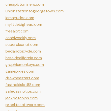
cheapbtcminers.com
unionstationtogeorgetown.com
iamayudoc.com
mylittlebighead.com
freealot.com
asahiweekly.com
supercleanut.com
bedandbicycle.com
heraldcalifornia.com
graphicmonkeys.com
gamepixies.com
drawneastart.com
fasthokislot88.com
safecasinotips.com
jackpotchips.com
proelitesoftware.com