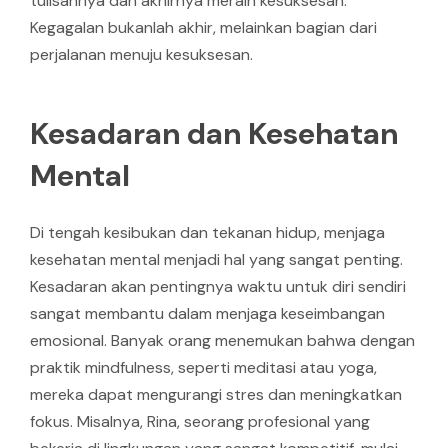
tulisannya dan akhirnya meraih kesuksesan.
Kegagalan bukanlah akhir, melainkan bagian dari
perjalanan menuju kesuksesan.
Kesadaran dan Kesehatan
Mental
Di tengah kesibukan dan tekanan hidup, menjaga
kesehatan mental menjadi hal yang sangat penting.
Kesadaran akan pentingnya waktu untuk diri sendiri
sangat membantu dalam menjaga keseimbangan
emosional. Banyak orang menemukan bahwa dengan
praktik mindfulness, seperti meditasi atau yoga,
mereka dapat mengurangi stres dan meningkatkan
fokus. Misalnya, Rina, seorang profesional yang