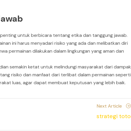
 Jawab
penting untuk berbicara tentang etika dan tanggung jawab.
ainan ini harus menyadari risiko yang ada dan melibatkan diri
ahwa permainan dilakukan dalam lingkungan yang aman dan
judian semakin ketat untuk melindungi masyarakat dari dampak
tang risiko dan manfaat dari terlibat dalam permainan seperti
rakat luas, agar dapat membuat keputusan yang lebih baik.
Nex
Next Article
Arti
strategi toto