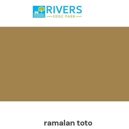
skip
Slot Online
to
Gacor di
content
Situs Slot
Terpercaya
dengan
Deposit E-
Wallet
DANA
ramalan toto