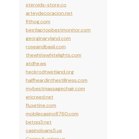
steroids-store.co
arteydecoracion.net
fithog.com
bestlaptopbestmonitor.com
georginaryland.com
roseandbasil.com
thewhitewhitelights.com
atdhe.ws
heckrodtwetland.org
halfheardinthestillness.com
mybestmassagechair.com
ericreed.net
fluxetine.com
mobilecasino8760.com
betqq3.net
casinoloans5.us
CasinoAuction.us