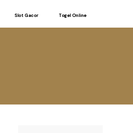
T
Slot Gacor
Togel Online