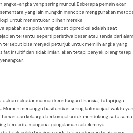
 angka-angka yang sering muncul. Beberapa pemain akan
, sementara yang lain mungkin mencoba menggunakan metod
logi, untuk menentukan pilihan mereka.
ya apakah ada pola yang dapat diprediksi adalah saat
jadian tertentu, seperti peristiwa besar atau tanda dari alam
 tersebut bisa menjadi petunjuk untuk memilih angka yang
ifat intuitif dan tidak ilmiah, akan tetapi banyak orang tetap
nyenangkan.
 bukan sekadar mencari keuntungan finansial, tetapi juga
. Momen menunggu hasil undian sering kali menjadi waktu ya
 Teman dan keluarga berkumpul untuk mendukung satu sama
saling bercerita mengenai pengalaman sebelumnya.
toto tidak selalu berujung pada keberuntungan bagi semua