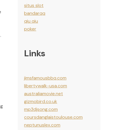
situs slot
e
bandarqq
qiu qiu
poker
.
Links
jimsfamousbbq.com
libertywalk-usa.com
australiamovie.net
gizmobird.co.uk
ng
mp3djsong.com
coursdanglaistoulouse.com
neptunuslex.com