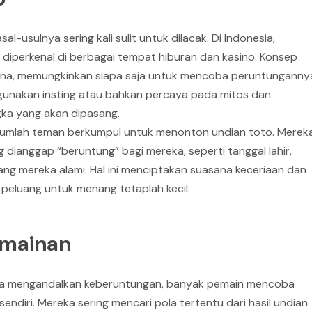
al-usulnya sering kali sulit untuk dilacak. Di Indonesia,
 diperkenal di berbagai tempat hiburan dan kasino. Konsep
rhana, memungkinkan siapa saja untuk mencoba peruntunganny
unakan insting atau bahkan percaya pada mitos dan
gka yang akan dipasang.
ejumlah teman berkumpul untuk menonton undian toto. Merek
 dianggap “beruntung” bagi mereka, seperti tanggal lahir,
ng mereka alami. Hal ini menciptakan suasana keceriaan dan
peluang untuk menang tetaplah kecil.
rmainan
ya mengandalkan keberuntungan, banyak pemain mencoba
diri. Mereka sering mencari pola tertentu dari hasil undian