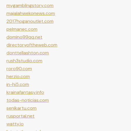
mygamblingstory.com
majalahwekonews.com
2017hoganoutlet.com
pelmanec.com
domino99qq.net
directoryoftheweb.com
donttellashton.com
rush3studio.com
roro90.com
herzio.com
in-hi5.com
krainafantasy.info
todas-noticias.com
senikartu.com
rusportal.net
watty.io