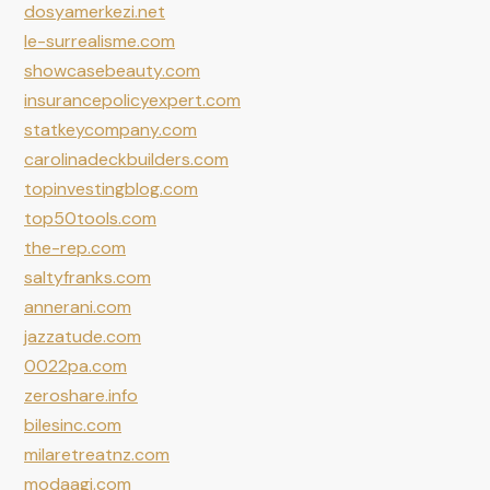
dosyamerkezi.net
le-surrealisme.com
showcasebeauty.com
insurancepolicyexpert.com
statkeycompany.com
carolinadeckbuilders.com
topinvestingblog.com
top50tools.com
the-rep.com
saltyfranks.com
annerani.com
jazzatude.com
0022pa.com
zeroshare.info
bilesinc.com
milaretreatnz.com
modaagi.com