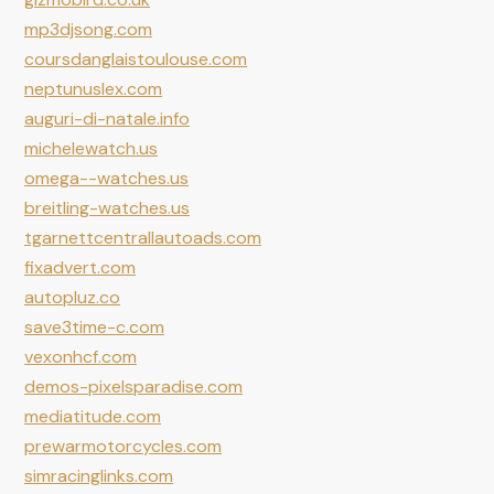
mp3djsong.com
coursdanglaistoulouse.com
neptunuslex.com
auguri-di-natale.info
michelewatch.us
omega--watches.us
breitling-watches.us
tgarnettcentrallautoads.com
fixadvert.com
autopluz.co
save3time-c.com
vexonhcf.com
demos-pixelsparadise.com
mediatitude.com
prewarmotorcycles.com
simracinglinks.com