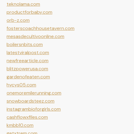
teknolama.com
productforbaby.com
orb-z.com
fosterscoachhousetavern.com
mesasdecultivoonline.com
boilersnbits.com
latestviralpost.com
newfreearticle.com
blitzpowerusa.com
gardenofeaten.com
hycys05.com
onemoremilerunning.com
snowboardsteez.com
instagrambioforgirls.com
cashflowxfiles.com
kmbb10.com
getxtrem.com