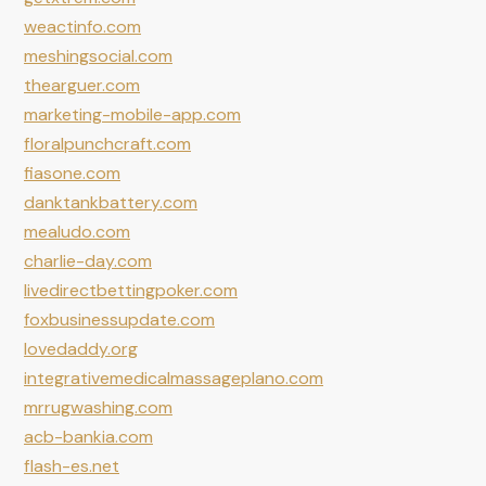
weactinfo.com
meshingsocial.com
thearguer.com
marketing-mobile-app.com
floralpunchcraft.com
fiasone.com
danktankbattery.com
mealudo.com
charlie-day.com
livedirectbettingpoker.com
foxbusinessupdate.com
lovedaddy.org
integrativemedicalmassageplano.com
mrrugwashing.com
acb-bankia.com
flash-es.net