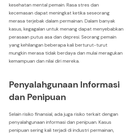
kesehatan mental pemain. Rasa stres dan
kecemasan dapat meningkat ketika seseorang
merasa terjebak dalam permainan. Dalam banyak
kasus, kegagalan untuk menang dapat menyebabkan
perasaan putus asa dan depresi. Seorang pemain
yang kehilangan beberapa kali berturut-turut
mungkin merasa tidak berdaya dan mulai meragukan
kemampuan dan nilai diri mereka.
Penyalahgunaan Informasi
dan Penipuan
Selain risiko finansial, ada juga risiko terkait dengan
penyalahgunaan informasi dan penipuan. Kasus
penipuan sering kali terjadi di industri permainan,