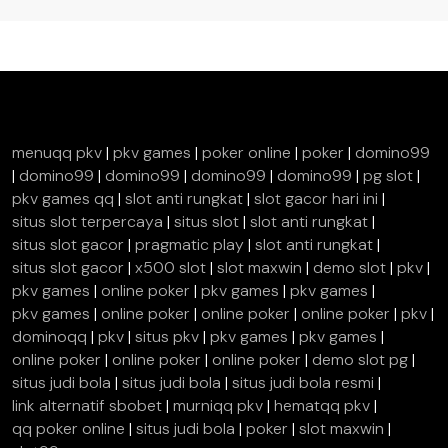
menuqq pkv
|
pkv games
|
poker online
|
poker
|
domino99
|
domino99
|
domino99
|
domino99
|
domino99
|
pg slot
|
pkv games qq
|
slot anti rungkat
|
slot gacor hari ini
|
situs slot terpercaya
|
situs slot
|
slot anti rungkat
|
situs slot gacor
|
pragmatic play
|
slot anti rungkat
|
situs slot gacor
|
x500 slot
|
slot maxwin
|
demo slot
|
pkv
|
pkv games
|
online poker
|
pkv games
|
pkv games
|
pkv games
|
online poker
|
online poker
|
online poker
|
pkv
|
dominoqq
|
pkv
|
situs pkv
|
pkv games
|
pkv games
|
online poker
|
online poker
|
online poker
|
demo slot pg
|
situs judi bola
|
situs judi bola
|
situs judi bola resmi
|
link alternatif sbobet
|
murniqq pkv
|
hematqq pkv
|
qq poker online
|
situs judi bola
|
poker
|
slot maxwin
|