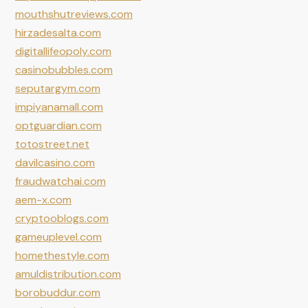
mouthshutreviews.com
hirzadesalta.com
digitallifeopoly.com
casinobubbles.com
seputargym.com
impiyanamall.com
optguardian.com
totostreet.net
davilcasino.com
fraudwatchai.com
aem-x.com
cryptooblogs.com
gameuplevel.com
homethestyle.com
amuldistribution.com
borobuddur.com