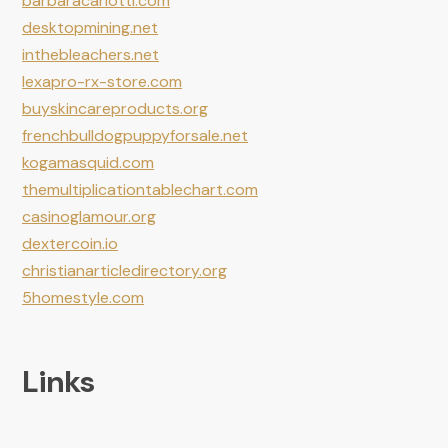
barbaracarlotti.com
desktopmining.net
inthebleachers.net
lexapro-rx-store.com
buyskincareproducts.org
frenchbulldogpuppyforsale.net
kogamasquid.com
themultiplicationtablechart.com
casinoglamour.org
dextercoin.io
christianarticledirectory.org
5homestyle.com
Links