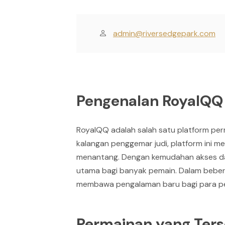
admin@riversedgepark.com
Pengenalan RoyalQQ 
RoyalQQ adalah salah satu platform perm
kalangan penggemar judi, platform ini 
menantang. Dengan kemudahan akses dan
utama bagi banyak pemain. Dalam beberap
membawa pengalaman baru bagi para pem
Permainan yang Ters