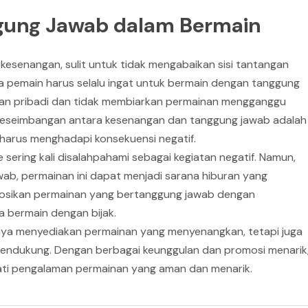
gung Jawab dalam Bermain
senangan, sulit untuk tidak mengabaikan sisi tantangan
a pemain harus selalu ingat untuk bermain dengan tanggung
an pribadi dan tidak membiarkan permainan mengganggu
 keseimbangan antara kesenangan dan tanggung jawab adalah
harus menghadapi konsekuensi negatif.
e sering kali disalahpahami sebagai kegiatan negatif. Namun,
wab, permainan ini dapat menjadi sarana hiburan yang
sikan permainan yang bertanggung jawab dengan
 bermain dengan bijak.
nya menyediakan permainan yang menyenangkan, tetapi juga
endukung. Dengan berbagai keunggulan dan promosi menarik
ati pengalaman permainan yang aman dan menarik.