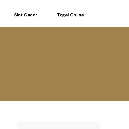
T
Slot Gacor
Togel Online