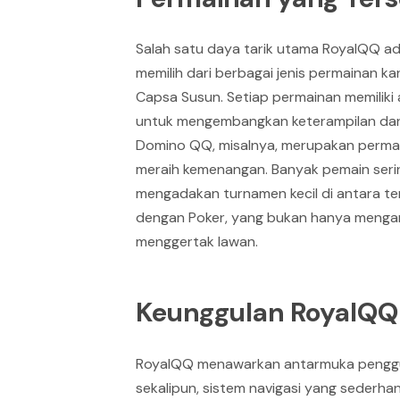
Salah satu daya tarik utama RoyalQQ ad
memilih dari berbagai jenis permainan ka
Capsa Susun. Setiap permainan memiliki
untuk mengembangkan keterampilan dan 
Domino QQ, misalnya, merupakan perma
meraih kemenangan. Banyak pemain serin
mengadakan turnamen kecil di antara 
dengan Poker, yang bukan hanya mengand
menggertak lawan.
Keunggulan RoyalQQ
RoyalQQ menawarkan antarmuka penggun
sekalipun, sistem navigasi yang sederh