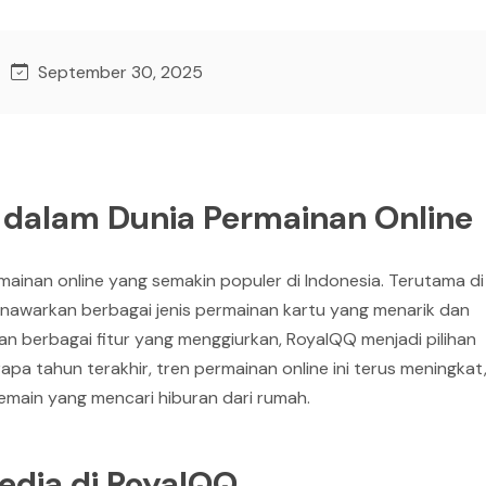
September 30, 2025
dalam Dunia Permainan Online
ainan online yang semakin populer di Indonesia. Terutama di
menawarkan berbagai jenis permainan kartu yang menarik dan
 berbagai fitur yang menggiurkan, RoyalQQ menjadi pilihan
a tahun terakhir, tren permainan online ini terus meningkat
ain yang mencari hiburan dari rumah.
edia di RoyalQQ