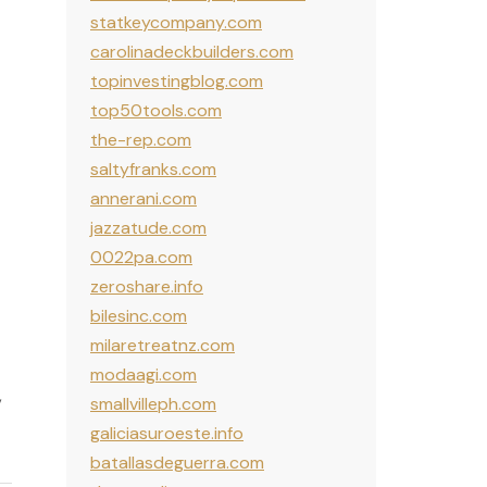
statkeycompany.com
carolinadeckbuilders.com
topinvestingblog.com
top50tools.com
the-rep.com
saltyfranks.com
annerani.com
jazzatude.com
0022pa.com
zeroshare.info
bilesinc.com
milaretreatnz.com
modaagi.com
,
smallvilleph.com
galiciasuroeste.info
batallasdeguerra.com