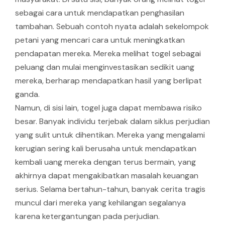
sebagai cara untuk mendapatkan penghasilan
tambahan. Sebuah contoh nyata adalah sekelompok
petani yang mencari cara untuk meningkatkan
pendapatan mereka. Mereka melihat togel sebagai
peluang dan mulai menginvestasikan sedikit uang
mereka, berharap mendapatkan hasil yang berlipat
ganda.
Namun, di sisi lain, togel juga dapat membawa risiko
besar. Banyak individu terjebak dalam siklus perjudian
yang sulit untuk dihentikan. Mereka yang mengalami
kerugian sering kali berusaha untuk mendapatkan
kembali uang mereka dengan terus bermain, yang
akhirnya dapat mengakibatkan masalah keuangan
serius. Selama bertahun-tahun, banyak cerita tragis
muncul dari mereka yang kehilangan segalanya
karena ketergantungan pada perjudian.