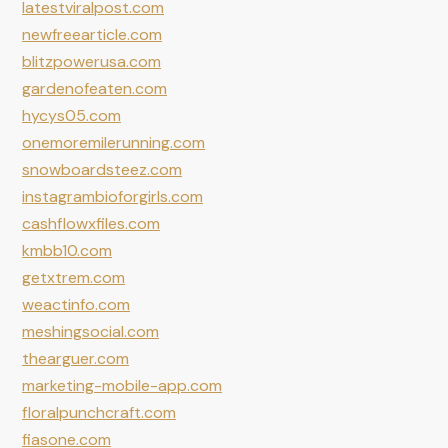
latestviralpost.com
newfreearticle.com
blitzpowerusa.com
gardenofeaten.com
hycys05.com
onemoremilerunning.com
snowboardsteez.com
instagrambioforgirls.com
cashflowxfiles.com
kmbb10.com
getxtrem.com
weactinfo.com
meshingsocial.com
thearguer.com
marketing-mobile-app.com
floralpunchcraft.com
fiasone.com