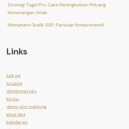
Strategi Togel Pro: Cara Meningkatkan Peluang
Kemenangan Anda
Memahami Grafik SGP: Panduan Komprehensif
Links
judi qq
jurusqq
dominoqq pkv
kiu kiu
demo slot mahjong
situs slot
bandarqq