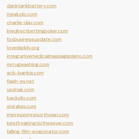
danktankbattery.com
mealudo.com
charlie-day.com
livedirectbettingpoker.com
foxbusinessupdate.com
lovedaddy.org
integrativemedicalmassageplano.com
mrrugwashing.com
acb-bankia.com
flash-es.net
upshak.com
backsilo.com
siviralqq.com
impressionresorthoian.com
bestfreakingclothesever.com
falling-film-evaporator.com