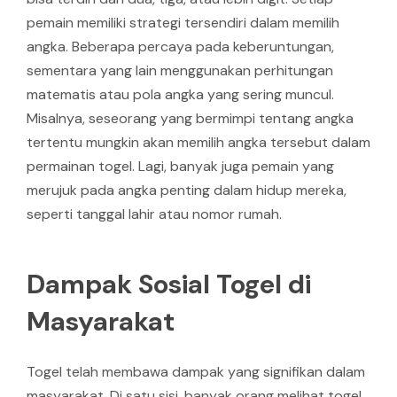
pemain memiliki strategi tersendiri dalam memilih
angka. Beberapa percaya pada keberuntungan,
sementara yang lain menggunakan perhitungan
matematis atau pola angka yang sering muncul.
Misalnya, seseorang yang bermimpi tentang angka
tertentu mungkin akan memilih angka tersebut dalam
permainan togel. Lagi, banyak juga pemain yang
merujuk pada angka penting dalam hidup mereka,
seperti tanggal lahir atau nomor rumah.
Dampak Sosial Togel di
Masyarakat
Togel telah membawa dampak yang signifikan dalam
masyarakat. Di satu sisi, banyak orang melihat togel