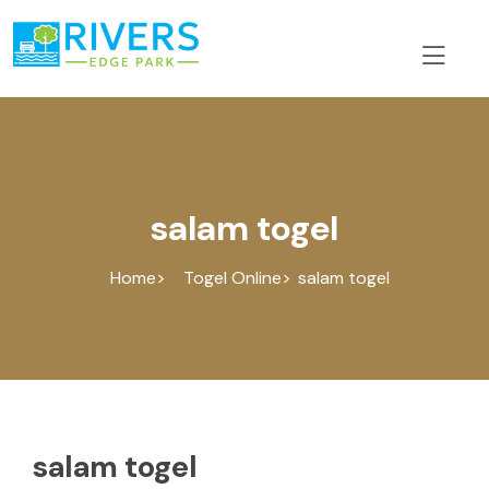
skip
Slot Online
to
Gacor di
content
Situs Slot
Terpercaya
dengan
Deposit E-
Wallet
salam togel
DANA
Home
Togel Online
salam togel
salam togel