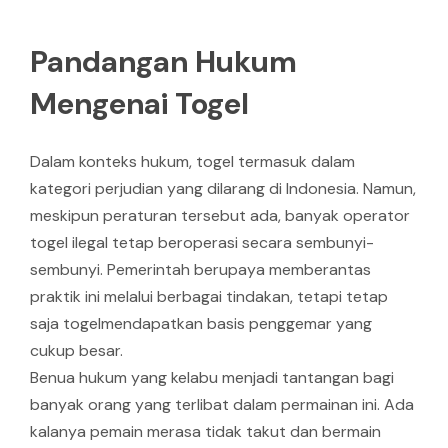
Pandangan Hukum
Mengenai Togel
Dalam konteks hukum, togel termasuk dalam
kategori perjudian yang dilarang di Indonesia. Namun,
meskipun peraturan tersebut ada, banyak operator
togel ilegal tetap beroperasi secara sembunyi-
sembunyi. Pemerintah berupaya memberantas
praktik ini melalui berbagai tindakan, tetapi tetap
saja togelmendapatkan basis penggemar yang
cukup besar.
Benua hukum yang kelabu menjadi tantangan bagi
banyak orang yang terlibat dalam permainan ini. Ada
kalanya pemain merasa tidak takut dan bermain