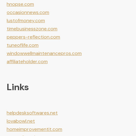
hnopse.com
occasionnews.com
lustofmoney.com
timebusinesszone.com
peppers-reflection.com
tuneoflife.com
windowwellmaintenancepros.com
affiliateholder.com
Links
helpdesksoftwares.net
lovabowl.net
homeimprovementit.com