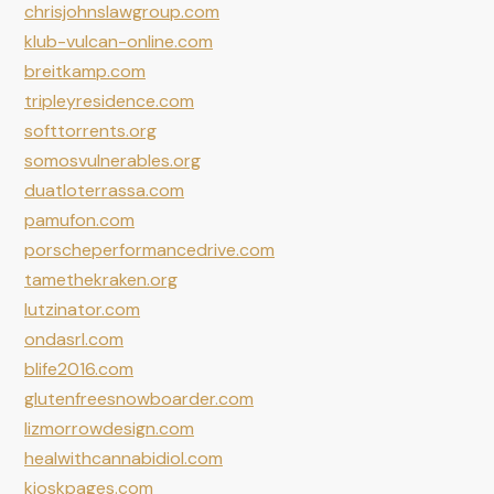
chrisjohnslawgroup.com
klub-vulcan-online.com
breitkamp.com
tripleyresidence.com
softtorrents.org
somosvulnerables.org
duatloterrassa.com
pamufon.com
porscheperformancedrive.com
tamethekraken.org
lutzinator.com
ondasrl.com
blife2016.com
glutenfreesnowboarder.com
lizmorrowdesign.com
healwithcannabidiol.com
kioskpages.com