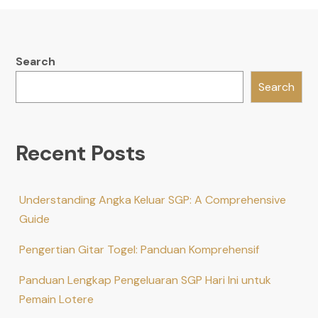
Search
Search
Recent Posts
Understanding Angka Keluar SGP: A Comprehensive
Guide
Pengertian Gitar Togel: Panduan Komprehensif
Panduan Lengkap Pengeluaran SGP Hari Ini untuk
Pemain Lotere