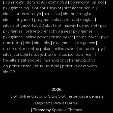
|
domino99
|
domino99
|
domino99
|
domino99
|
pg slot
|
pkv games qq
|
slot anti rungkat
|
slot gacor hari ini
|
situs slot terpercaya
|
situs slot
|
slot anti rungkat
|
situs slot gacor
|
pragmatic play
|
slot anti rungkat
|
situs slot gacor
|
x500 slot
|
slot maxwin
|
demo slot
|
pkv
|
pkv games
|
online poker
|
pkv games
|
pkv games
|
pkv games
|
online poker
|
online poker
|
online poker
|
pkv
|
dominoqq
|
pkv
|
situs pkv
|
pkv games
|
pkv games
|
online poker
|
online poker
|
online poker
|
demo slot pg
|
situs judi bola
|
situs judi bola
|
situs judi bola resmi
|
link alternatif sbobet
|
murniqq pkv
|
hematqq pkv
|
qq poker online
|
situs judi bola
|
poker
|
slot maxwin
|
slot99
2026
Slot Online Gacor di Situs Slot Terpercaya dengan
Deposit E-Wallet DANA
| Theme by
Spiracle Themes