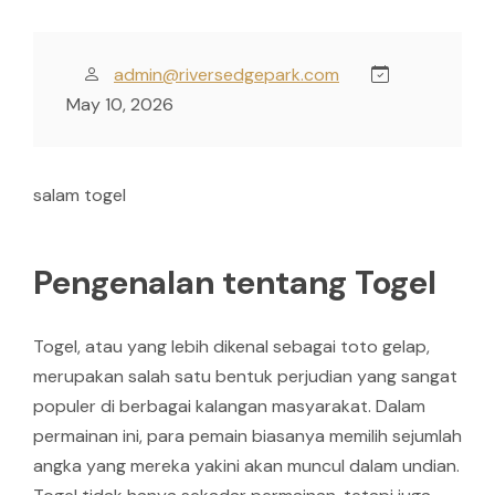
admin@riversedgepark.com
May 10, 2026
salam togel
Pengenalan tentang Togel
Togel, atau yang lebih dikenal sebagai toto gelap,
merupakan salah satu bentuk perjudian yang sangat
populer di berbagai kalangan masyarakat. Dalam
permainan ini, para pemain biasanya memilih sejumlah
angka yang mereka yakini akan muncul dalam undian.