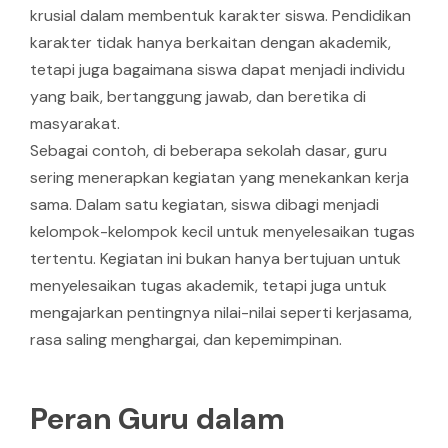
krusial dalam membentuk karakter siswa. Pendidikan
karakter tidak hanya berkaitan dengan akademik,
tetapi juga bagaimana siswa dapat menjadi individu
yang baik, bertanggung jawab, dan beretika di
masyarakat.
Sebagai contoh, di beberapa sekolah dasar, guru
sering menerapkan kegiatan yang menekankan kerja
sama. Dalam satu kegiatan, siswa dibagi menjadi
kelompok-kelompok kecil untuk menyelesaikan tugas
tertentu. Kegiatan ini bukan hanya bertujuan untuk
menyelesaikan tugas akademik, tetapi juga untuk
mengajarkan pentingnya nilai-nilai seperti kerjasama,
rasa saling menghargai, dan kepemimpinan.
Peran Guru dalam