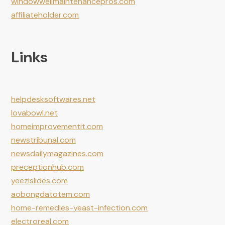
windowwellmaintenancepros.com
affiliateholder.com
Links
helpdesksoftwares.net
lovabowl.net
homeimprovementit.com
newstribunal.com
newsdailymagazines.com
preceptionhub.com
yeezislides.com
aobongdatotem.com
home-remedies-yeast-infection.com
electroreal.com