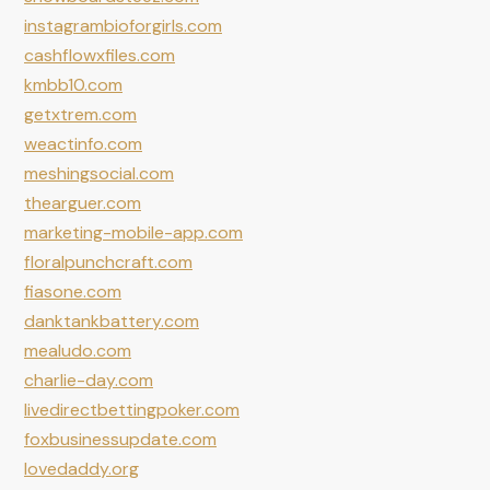
instagrambioforgirls.com
cashflowxfiles.com
kmbb10.com
getxtrem.com
weactinfo.com
meshingsocial.com
thearguer.com
marketing-mobile-app.com
floralpunchcraft.com
fiasone.com
danktankbattery.com
mealudo.com
charlie-day.com
livedirectbettingpoker.com
foxbusinessupdate.com
lovedaddy.org