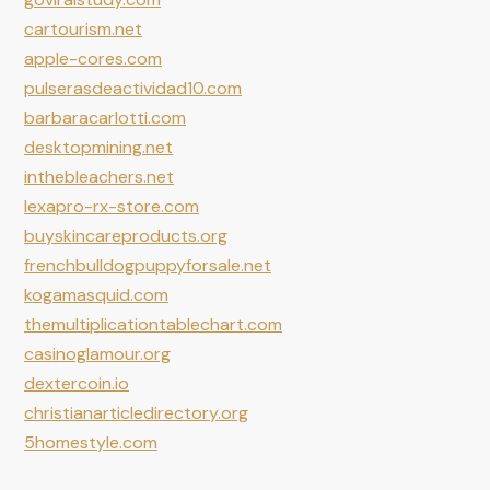
cartourism.net
apple-cores.com
pulserasdeactividad10.com
barbaracarlotti.com
desktopmining.net
inthebleachers.net
lexapro-rx-store.com
buyskincareproducts.org
frenchbulldogpuppyforsale.net
kogamasquid.com
themultiplicationtablechart.com
casinoglamour.org
dextercoin.io
christianarticledirectory.org
5homestyle.com