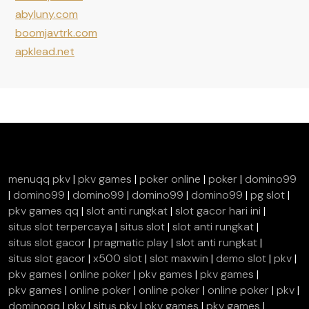
abyluny.com
boomjavtrk.com
apklead.net
menuqq pkv
|
pkv games
|
poker online
|
poker
|
domino99
|
domino99
|
domino99
|
domino99
|
domino99
|
pg slot
|
pkv games qq
|
slot anti rungkat
|
slot gacor hari ini
|
situs slot terpercaya
|
situs slot
|
slot anti rungkat
|
situs slot gacor
|
pragmatic play
|
slot anti rungkat
|
situs slot gacor
|
x500 slot
|
slot maxwin
|
demo slot
|
pkv
|
pkv games
|
online poker
|
pkv games
|
pkv games
|
pkv games
|
online poker
|
online poker
|
online poker
|
pkv
|
dominoqq
|
pkv
|
situs pkv
|
pkv games
|
pkv games
|