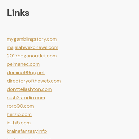
Links
mygamblingstory.com
majalahwekonews.com
2017hoganoutlet.com
pelmanec.com
domino99qq.net
directoryoftheweb.com
donttellashton.com
rush3studio.com
roro90.com
herzio.com
in-hi5.com
krainafantasy.info