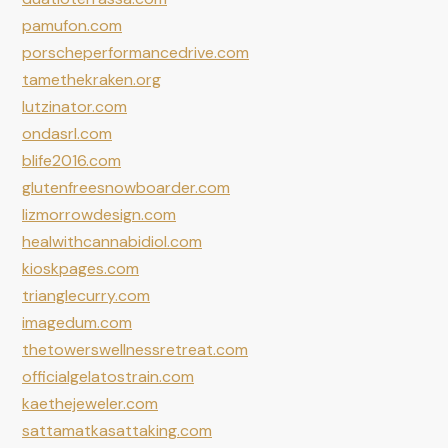
pamufon.com
porscheperformancedrive.com
tamethekraken.org
lutzinator.com
ondasrl.com
blife2016.com
glutenfreesnowboarder.com
lizmorrowdesign.com
healwithcannabidiol.com
kioskpages.com
trianglecurry.com
imagedum.com
thetowerswellnessretreat.com
officialgelatostrain.com
kaethejeweler.com
sattamatkasattaking.com