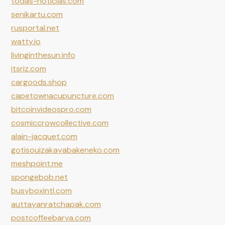
todas-noticias.com
senikartu.com
rusportal.net
watty.io
livinginthesun.info
itsriz.com
cargoods.shop
capetownacupuncture.com
bitcoinvideospro.com
cosmiccrowcollective.com
alain-jacquet.com
gotisouizakayabakeneko.com
meshpoint.me
spongebob.net
busyboxintl.com
auttayanratchapak.com
postcoffeebarva.com