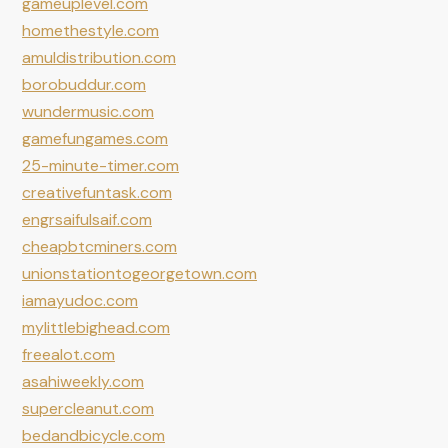
gameuplevel.com
homethestyle.com
amuldistribution.com
borobuddur.com
wundermusic.com
gamefungames.com
25-minute-timer.com
creativefuntask.com
engrsaifulsaif.com
cheapbtcminers.com
unionstationtogeorgetown.com
iamayudoc.com
mylittlebighead.com
freealot.com
asahiweekly.com
supercleanut.com
bedandbicycle.com