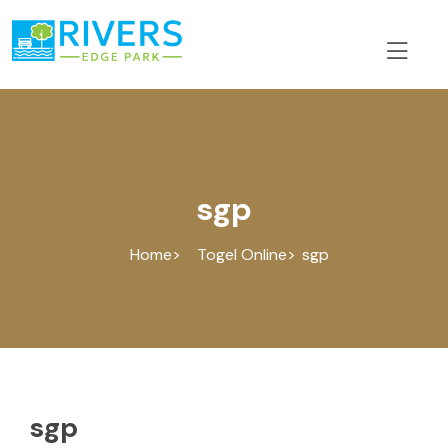
skip
Slot Online
to
Gacor di
content
Situs Slot
Terpercaya
dengan
Deposit E-
Wallet
sgp
DANA
Home
Togel Online
sgp
sgp