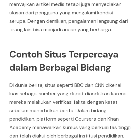
menyajikan artikel medis tetapi juga menyediakan
ulasan dari pengguna yang mengalami kondisi
serupa. Dengan demikian, pengalaman langsung dari
orang lain bisa menjadi acuan yang berharga.
Contoh Situs Terpercaya
dalam Berbagai Bidang
Di dunia berita, situs seperti BBC dan CNN dikenal
luas sebagai sumber yang dapat diandalkan karena
mereka melakukan verifikasi fakta dengan ketat
sebelum menerbitkan berita. Dalam bidang
pendidikan, platform seperti Coursera dan Khan
Academy menawarkan kursus yang berkualitas tinggi
dan telah diakui oleh berbagai institusi pendidikan.