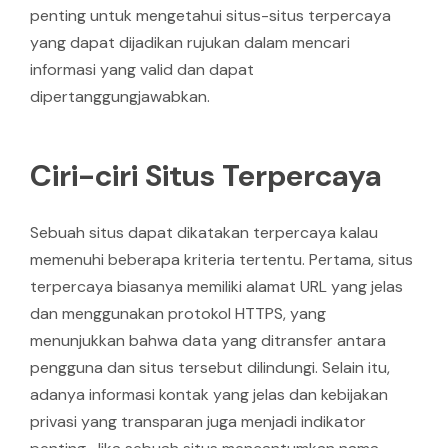
penting untuk mengetahui situs-situs terpercaya
yang dapat dijadikan rujukan dalam mencari
informasi yang valid dan dapat
dipertanggungjawabkan.
Ciri-ciri Situs Terpercaya
Sebuah situs dapat dikatakan terpercaya kalau
memenuhi beberapa kriteria tertentu. Pertama, situs
terpercaya biasanya memiliki alamat URL yang jelas
dan menggunakan protokol HTTPS, yang
menunjukkan bahwa data yang ditransfer antara
pengguna dan situs tersebut dilindungi. Selain itu,
adanya informasi kontak yang jelas dan kebijakan
privasi yang transparan juga menjadi indikator