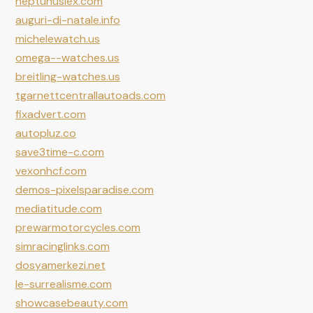
neptunuslex.com
auguri-di-natale.info
michelewatch.us
omega--watches.us
breitling-watches.us
tgarnettcentrallautoads.com
fixadvert.com
autopluz.co
save3time-c.com
vexonhcf.com
demos-pixelsparadise.com
mediatitude.com
prewarmotorcycles.com
simracinglinks.com
dosyamerkezi.net
le-surrealisme.com
showcasebeauty.com