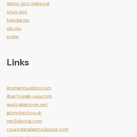
demo slot mahjong
situs slot
bandarqq
qiu qiu
poker
Links
jimsfamousbbq.com
libertywalk-usa.com
australiamovie.net
gizmobird.co.uk
mp3djsong.com
coursdanglaistoulouse.com