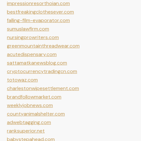
impressionresorthoian.com
bestfreakingclothesever.com
falling-film-evaporator.com
sumuslawfirm.com
nursingprowriters.com
greenmountainthreadwear.com
acutedispensary.com
sattamatkanewsblog.com
cryptocurrencytradingcn.com
totowaz.com
charlestonwipesettlement.com
brandfollowmarket.com
weeklyjobnews.com
countyanimalshelter.com
adwebtagging.com
ranksuperior.net
babystepahead.com