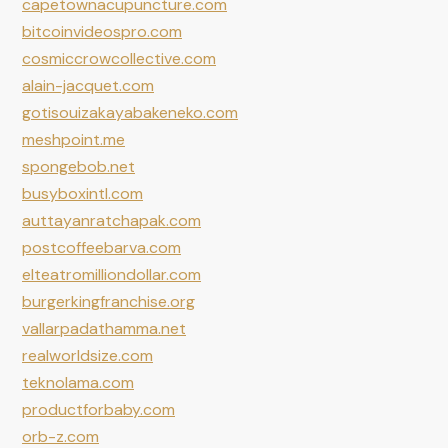
capetownacupuncture.com
bitcoinvideospro.com
cosmiccrowcollective.com
alain-jacquet.com
gotisouizakayabakeneko.com
meshpoint.me
spongebob.net
busyboxintl.com
auttayanratchapak.com
postcoffeebarva.com
elteatromilliondollar.com
burgerkingfranchise.org
vallarpadathamma.net
realworldsize.com
teknolama.com
productforbaby.com
orb-z.com