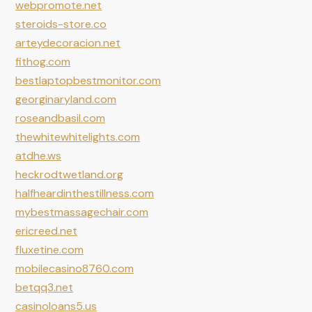
webpromote.net
steroids-store.co
arteydecoracion.net
fithog.com
bestlaptopbestmonitor.com
georginaryland.com
roseandbasil.com
thewhitewhitelights.com
atdhe.ws
heckrodtwetland.org
halfheardinthestillness.com
mybestmassagechair.com
ericreed.net
fluxetine.com
mobilecasino8760.com
betqq3.net
casinoloans5.us