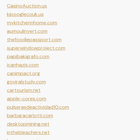
CasinoAuction.us
kipooglecouk.us
mykitchennhome.com
aumoulinvert.com
thefoodiepassport.com
superwindowproject.com
papibakigrafo.com
icanhazjs.com
canimpact.org
goviralstudy.com
cartourism.net
apple-cores.com
pulserasdeactividad10.com
barbaracarlotti.com
desktopmining.net
inthebleachers.net