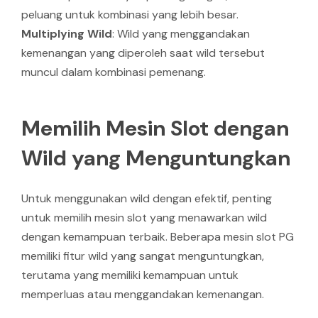
peluang untuk kombinasi yang lebih besar.
Multiplying Wild
: Wild yang menggandakan
kemenangan yang diperoleh saat wild tersebut
muncul dalam kombinasi pemenang.
Memilih Mesin Slot dengan
Wild yang Menguntungkan
Untuk menggunakan wild dengan efektif, penting
untuk memilih mesin slot yang menawarkan wild
dengan kemampuan terbaik. Beberapa mesin slot PG
memiliki fitur wild yang sangat menguntungkan,
terutama yang memiliki kemampuan untuk
memperluas atau menggandakan kemenangan.