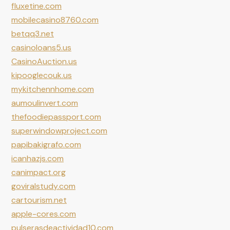
fluxetine.com
mobilecasino8760.com
betqq3.net
casinoloans5.us
CasinoAuction.us
kipooglecouk.us
mykitchennhome.com
aumoulinvert.com
thefoodiepassport.com
superwindowproject.com
papibakigrafo.com
icanhazjs.com
canimpact.org
goviralstudy.com
cartourism.net
apple-cores.com
pulserasdeactividad10.com