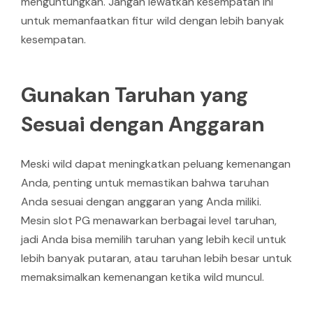
menguntungkan. Jangan lewatkan kesempatan ini
untuk memanfaatkan fitur wild dengan lebih banyak
kesempatan.
Gunakan Taruhan yang
Sesuai dengan Anggaran
Meski wild dapat meningkatkan peluang kemenangan
Anda, penting untuk memastikan bahwa taruhan
Anda sesuai dengan anggaran yang Anda miliki.
Mesin slot PG menawarkan berbagai level taruhan,
jadi Anda bisa memilih taruhan yang lebih kecil untuk
lebih banyak putaran, atau taruhan lebih besar untuk
memaksimalkan kemenangan ketika wild muncul.