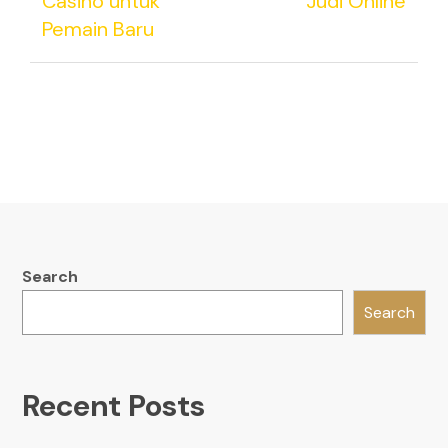
Casino untuk
Judi Online
Pemain Baru
Search
Search
Recent Posts