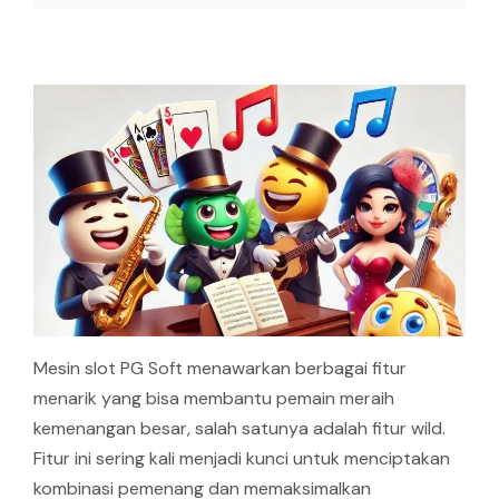
Mesin slot PG Soft menawarkan berbagai fitur
menarik yang bisa membantu pemain meraih
kemenangan besar, salah satunya adalah fitur wild.
Fitur ini sering kali menjadi kunci untuk menciptakan
kombinasi pemenang dan memaksimalkan