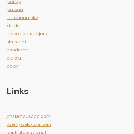
judi qq
jurusqq
dominoqq pkv
kiu kiu
demo slot mahjong
situs slot
bandarqq
qiu qiu
poker
Links
jimsfamousbbq.com
libertywalk-usa.com
australiamovie.net