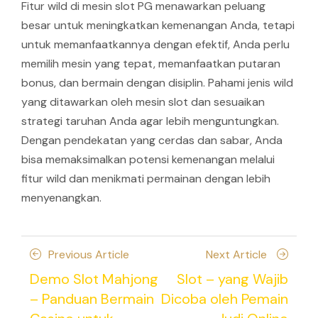
Fitur wild di mesin slot PG menawarkan peluang
besar untuk meningkatkan kemenangan Anda, tetapi
untuk memanfaatkannya dengan efektif, Anda perlu
memilih mesin yang tepat, memanfaatkan putaran
bonus, dan bermain dengan disiplin. Pahami jenis wild
yang ditawarkan oleh mesin slot dan sesuaikan
strategi taruhan Anda agar lebih menguntungkan.
Dengan pendekatan yang cerdas dan sabar, Anda
bisa memaksimalkan potensi kemenangan melalui
fitur wild dan menikmati permainan dengan lebih
menyenangkan.
Posts
Previous
Next
Previous Article
Next Article
navigation
Article
Article
Demo Slot Mahjong
Slot – yang Wajib
– Panduan Bermain
Dicoba oleh Pemain