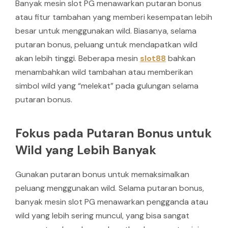
Banyak mesin slot PG menawarkan putaran bonus
atau fitur tambahan yang memberi kesempatan lebih
besar untuk menggunakan wild. Biasanya, selama
putaran bonus, peluang untuk mendapatkan wild
akan lebih tinggi. Beberapa mesin
slot88
bahkan
menambahkan wild tambahan atau memberikan
simbol wild yang “melekat” pada gulungan selama
putaran bonus.
Fokus pada Putaran Bonus untuk
Wild yang Lebih Banyak
Gunakan putaran bonus untuk memaksimalkan
peluang menggunakan wild. Selama putaran bonus,
banyak mesin slot PG menawarkan pengganda atau
wild yang lebih sering muncul, yang bisa sangat