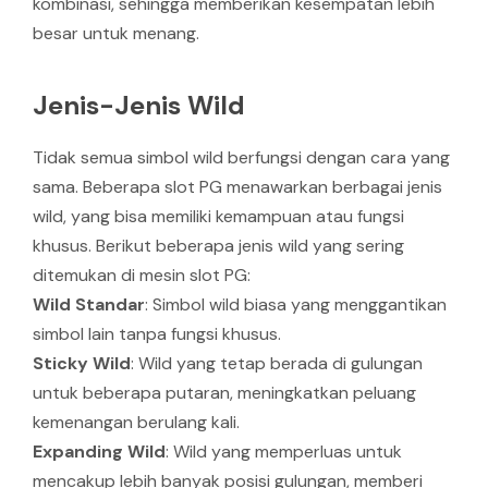
kombinasi, sehingga memberikan kesempatan lebih
besar untuk menang.
Jenis-Jenis Wild
Tidak semua simbol wild berfungsi dengan cara yang
sama. Beberapa slot PG menawarkan berbagai jenis
wild, yang bisa memiliki kemampuan atau fungsi
khusus. Berikut beberapa jenis wild yang sering
ditemukan di mesin slot PG:
Wild Standar
: Simbol wild biasa yang menggantikan
simbol lain tanpa fungsi khusus.
Sticky Wild
: Wild yang tetap berada di gulungan
untuk beberapa putaran, meningkatkan peluang
kemenangan berulang kali.
Expanding Wild
: Wild yang memperluas untuk
mencakup lebih banyak posisi gulungan, memberi