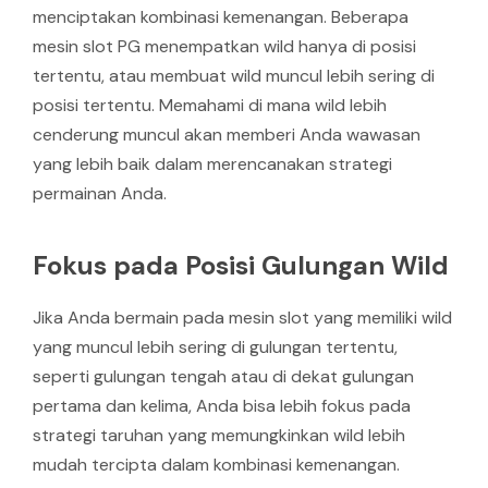
menciptakan kombinasi kemenangan. Beberapa
mesin slot PG menempatkan wild hanya di posisi
tertentu, atau membuat wild muncul lebih sering di
posisi tertentu. Memahami di mana wild lebih
cenderung muncul akan memberi Anda wawasan
yang lebih baik dalam merencanakan strategi
permainan Anda.
Fokus pada Posisi Gulungan Wild
Jika Anda bermain pada mesin slot yang memiliki wild
yang muncul lebih sering di gulungan tertentu,
seperti gulungan tengah atau di dekat gulungan
pertama dan kelima, Anda bisa lebih fokus pada
strategi taruhan yang memungkinkan wild lebih
mudah tercipta dalam kombinasi kemenangan.