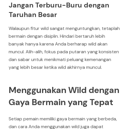
Jangan Terburu-Buru dengan
Taruhan Besar
Walaupun fitur wild sangat menguntungkan, tetaplah
bermain dengan disiplin. Hindari bertaruh lebih
banyak hanya karena Anda berharap wild akan
muncul. Alih-alih, fokus pada putaran yang konsisten
dan sabar untuk menikmati peluang kemenangan
yang lebih besar ketika wild akhirnya muncul.
Menggunakan Wild dengan
Gaya Bermain yang Tepat
Setiap pemain memiliki gaya bermain yang berbeda,
dan cara Anda menggunakan wild juga dapat