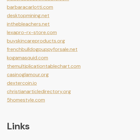
barbaracarlotti.com
desktopmining.net
inthebleachers.net
lexapro-rx-store.com
buyskincareproducts.org
frenchbulldogpuppyforsale.net
kogamasquid.com
themultiplicationtablechart.com
casinoglamour.org
dextercoin.io
christianarticledirectory.org
5homestyle.com
Links