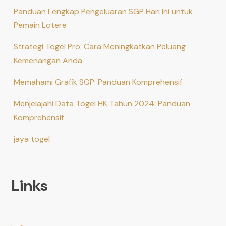
Panduan Lengkap Pengeluaran SGP Hari Ini untuk
Pemain Lotere
Strategi Togel Pro: Cara Meningkatkan Peluang
Kemenangan Anda
Memahami Grafik SGP: Panduan Komprehensif
Menjelajahi Data Togel HK Tahun 2024: Panduan
Komprehensif
jaya togel
Links