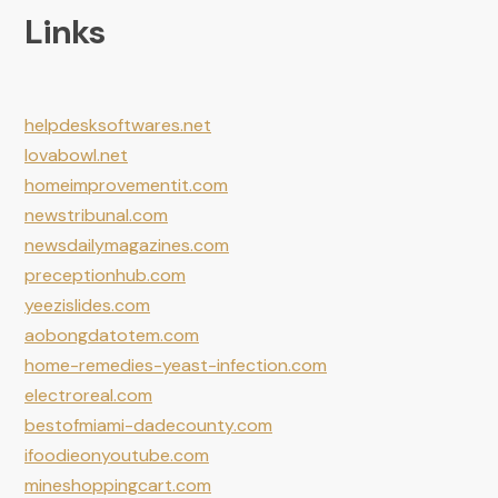
Links
helpdesksoftwares.net
lovabowl.net
homeimprovementit.com
newstribunal.com
newsdailymagazines.com
preceptionhub.com
yeezislides.com
aobongdatotem.com
home-remedies-yeast-infection.com
electroreal.com
bestofmiami-dadecounty.com
ifoodieonyoutube.com
mineshoppingcart.com