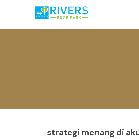
skip
Slot Online
to
Gacor di
content
Situs Slot
Terpercaya
dengan
Deposit E-
Wallet
DANA
strategi menang di ak