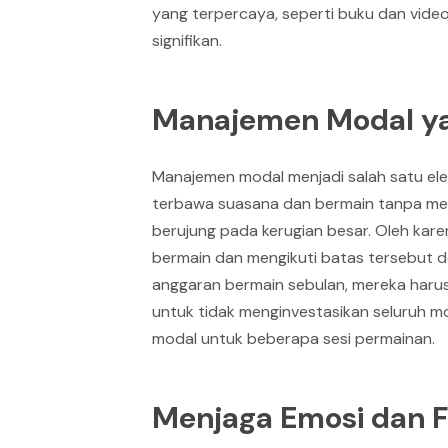
yang terpercaya, seperti buku dan vide
signifikan.
Manajemen Modal ya
Manajemen modal menjadi salah satu el
terbawa suasana dan bermain tanpa me
berujung pada kerugian besar. Oleh kar
bermain dan mengikuti batas tersebut de
anggaran bermain sebulan, mereka harus
untuk tidak menginvestasikan seluruh m
modal untuk beberapa sesi permainan.
Menjaga Emosi dan 