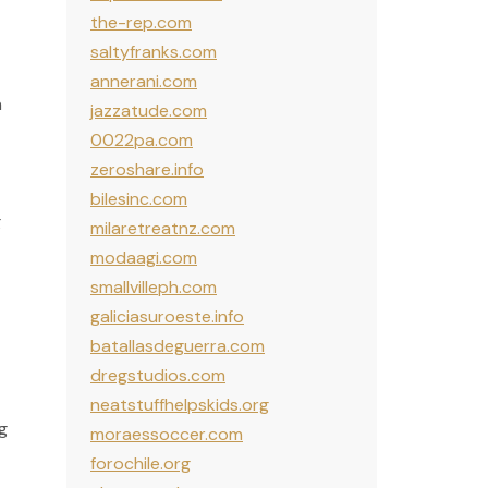
the-rep.com
saltyfranks.com
annerani.com
n
jazzatude.com
0022pa.com
zeroshare.info
bilesinc.com
g
milaretreatnz.com
modaagi.com
smallvilleph.com
galiciasuroeste.info
batallasdeguerra.com
dregstudios.com
neatstuffhelpskids.org
g
moraessoccer.com
forochile.org