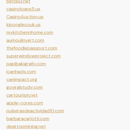
betqq3.net
casinoloans5.us
CasinoAuction.us
kipooglecouk.us
mykitchennhome.com
aumoulinvert.com
thefoodiepassport.com
superwindowproject.com
papibakigrafo.com
icanhazjs.com
canimpact.org
goviralstudy.com
cartourism.net
apple-cores.com
pulserasdeactividad10.com
barbaracarlotti.com
desktopmining.net