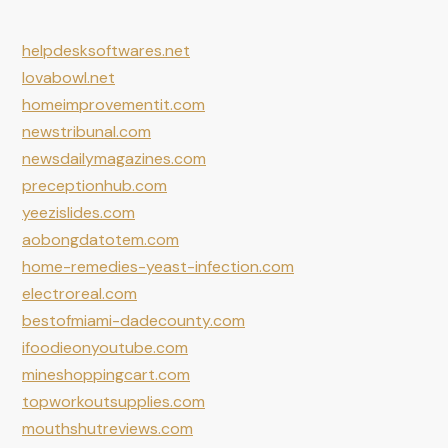
helpdesksoftwares.net
lovabowl.net
homeimprovementit.com
newstribunal.com
newsdailymagazines.com
preceptionhub.com
yeezislides.com
aobongdatotem.com
home-remedies-yeast-infection.com
electroreal.com
bestofmiami-dadecounty.com
ifoodieonyoutube.com
mineshoppingcart.com
topworkoutsupplies.com
mouthshutreviews.com