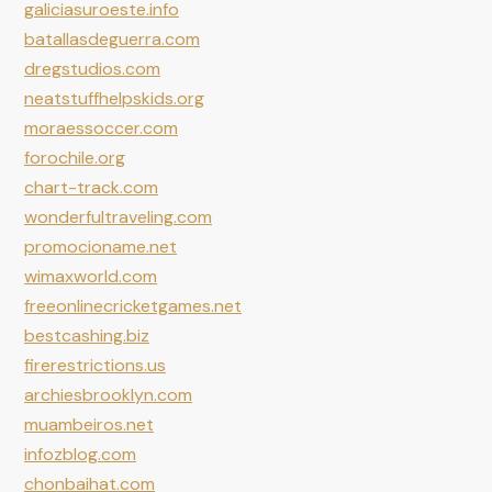
galiciasuroeste.info
batallasdeguerra.com
dregstudios.com
neatstuffhelpskids.org
moraessoccer.com
forochile.org
chart-track.com
wonderfultraveling.com
promocioname.net
wimaxworld.com
freeonlinecricketgames.net
bestcashing.biz
firerestrictions.us
archiesbrooklyn.com
muambeiros.net
infozblog.com
chonbaihat.com