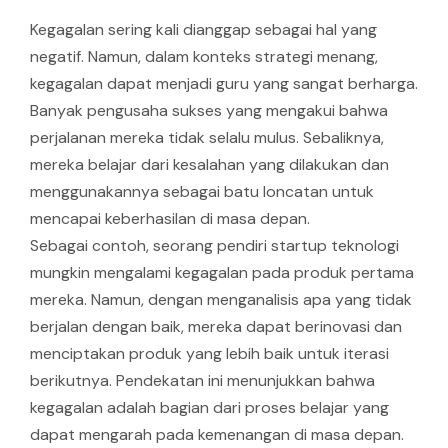
Kegagalan sering kali dianggap sebagai hal yang
negatif. Namun, dalam konteks strategi menang,
kegagalan dapat menjadi guru yang sangat berharga.
Banyak pengusaha sukses yang mengakui bahwa
perjalanan mereka tidak selalu mulus. Sebaliknya,
mereka belajar dari kesalahan yang dilakukan dan
menggunakannya sebagai batu loncatan untuk
mencapai keberhasilan di masa depan.
Sebagai contoh, seorang pendiri startup teknologi
mungkin mengalami kegagalan pada produk pertama
mereka. Namun, dengan menganalisis apa yang tidak
berjalan dengan baik, mereka dapat berinovasi dan
menciptakan produk yang lebih baik untuk iterasi
berikutnya. Pendekatan ini menunjukkan bahwa
kegagalan adalah bagian dari proses belajar yang
dapat mengarah pada kemenangan di masa depan.