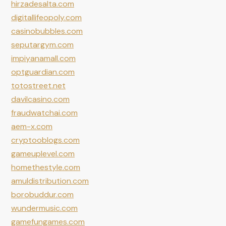
hirzadesalta.com
digitallifeopoly.com
casinobubbles.com
seputargym.com
impiyanamall.com
optguardian.com
totostreet.net
davilcasino.com
fraudwatchai.com
aem-x.com
cryptooblogs.com
gameuplevel.com
homethestyle.com
amuldistribution.com
borobuddur.com
wundermusic.com
gamefungames.com