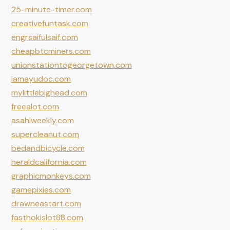
25-minute-timer.com
creativefuntask.com
engrsaifulsaif.com
cheapbtcminers.com
unionstationtogeorgetown.com
iamayudoc.com
mylittlebighead.com
freealot.com
asahiweekly.com
supercleanut.com
bedandbicycle.com
heraldcalifornia.com
graphicmonkeys.com
gamepixies.com
drawneastart.com
fasthokislot88.com