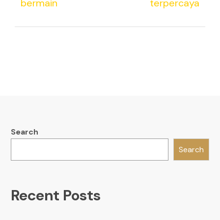
bermain
terpercaya
Search
Search
Recent Posts