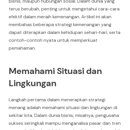
bisnis, maupun hubungan sosial. Dalam dunia yang
terus berubah, penting untuk mengetahui cara-cara
efektif dalam meraih kemenangan. Artikel ini akan
membahas beberapa strategi kemenangan yang
dapat diterapkan dalam kehidupan sehari-hari, serta
contoh-contoh nyata untuk memperkuat
pemahaman.
Memahami Situasi dan
Lingkungan
Langkah pertama dalam menerapkan strategi
menang adalah memahami situasi dan lingkungan di
sekitar kita. Dalam dunia bisnis, misalnya, pengusaha
sukses seringkali mampu menganalisa pasar dan tren