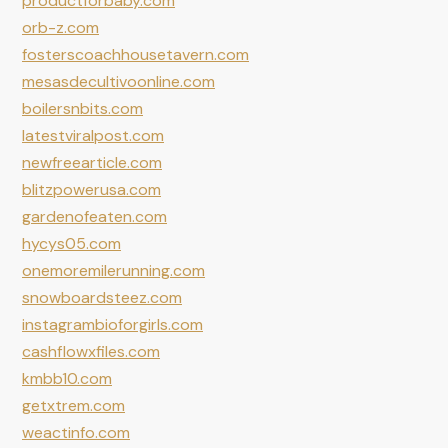
productforbaby.com
orb-z.com
fosterscoachhousetavern.com
mesasdecultivoonline.com
boilersnbits.com
latestviralpost.com
newfreearticle.com
blitzpowerusa.com
gardenofeaten.com
hycys05.com
onemoremilerunning.com
snowboardsteez.com
instagrambioforgirls.com
cashflowxfiles.com
kmbb10.com
getxtrem.com
weactinfo.com