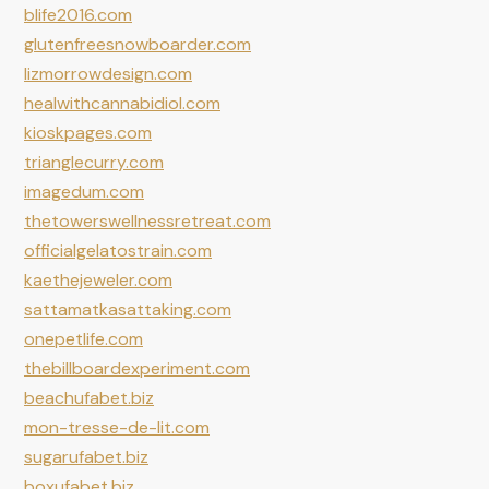
blife2016.com
glutenfreesnowboarder.com
lizmorrowdesign.com
healwithcannabidiol.com
kioskpages.com
trianglecurry.com
imagedum.com
thetowerswellnessretreat.com
officialgelatostrain.com
kaethejeweler.com
sattamatkasattaking.com
onepetlife.com
thebillboardexperiment.com
beachufabet.biz
mon-tresse-de-lit.com
sugarufabet.biz
boxufabet.biz