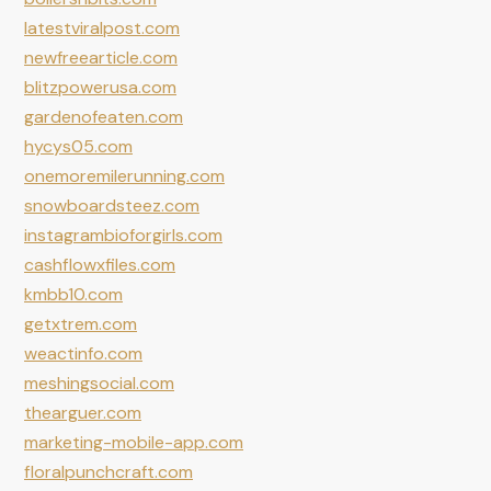
latestviralpost.com
newfreearticle.com
blitzpowerusa.com
gardenofeaten.com
hycys05.com
onemoremilerunning.com
snowboardsteez.com
instagrambioforgirls.com
cashflowxfiles.com
kmbb10.com
getxtrem.com
weactinfo.com
meshingsocial.com
thearguer.com
marketing-mobile-app.com
floralpunchcraft.com