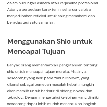
dalam hubungan asmara atau kerjasama profesional.
Adanya perbedaan karakter ini seharusnya bisa
menjadi bahan refleksi untuk saling memahami dan
beradaptasi satu sama lain.
Menggunakan Shio untuk
Mencapai Tujuan
Banyak orang memanfaatkan pengetahuan tentang
shio untuk mencapai tujuan mereka. Misalnya,
seseorang yang lahir pada tahun Monyet, yang
dikenal sebagai pemecah masalah hebat, mungkin
akan memilih untuk berkarir di bidang inovasi dan
teknologi. Dengan mengetahui kelebihan yang dimiliki,
seseorang dapat lebih mudah menentukan langkah