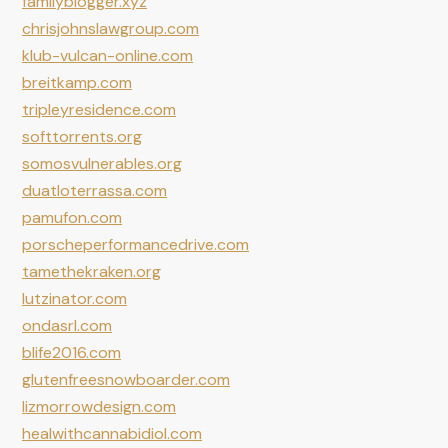
familyblogger.xyz
chrisjohnslawgroup.com
klub-vulcan-online.com
breitkamp.com
tripleyresidence.com
softtorrents.org
somosvulnerables.org
duatloterrassa.com
pamufon.com
porscheperformancedrive.com
tamethekraken.org
lutzinator.com
ondasrl.com
blife2016.com
glutenfreesnowboarder.com
lizmorrowdesign.com
healwithcannabidiol.com