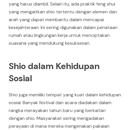
yang harus diambil. Selain itu, ada praktik feng shui
yang mengaitkan shio tertentu dengan elemen dan
arah yang dapat membantu dalam mencapai
kesejahteraan. Ini sering digunakan dalam penataan
rumah atau lingkungan kerja untuk menciptakan
suasana yang mendukung kesuksesan.
Shio dalam Kehidupan
Sosial
Shio juga memiliki tempat yang kuat dalam kehidupan
sosial. Banyak festival dan acara diadakan dalam
rangka merayakan tahun baru yang berkaitan
dengan shio. Masyarakat sering mengadakan
perayaan di mana mereka mengenakan pakaian