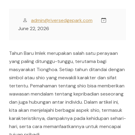
admin@riversedgepark.com
June 22, 2026
Tahun Baru Imlek merupakan salah satu perayaan
yang paling ditunggu-tunggu, terutama bagi
masyarakat Tionghoa. Setiap tahun ditandai dengan
simbol atau shio yang mewakili karakter dan sifat
tertentu. Pemahaman tentang shio bisa memberikan
wawasan mendalam tentang kepribadian seseorang
dan juga hubungan antar individu. Dalam artikel ini,
kita akan menjelajahi berbagai aspek shio, termasuk
karakteristiknya, dampaknya pada kehidupan sehari-
hari, serta cara memanfaatkannya untuk mencapai
tujuan pribadi.