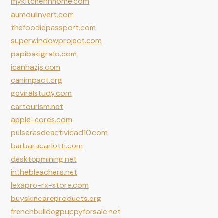
mykitchennhome.com
aumoulinvert.com
thefoodiepassport.com
superwindowproject.com
papibakigrafo.com
icanhazjs.com
canimpact.org
goviralstudy.com
cartourism.net
apple-cores.com
pulserasdeactividad10.com
barbaracarlotti.com
desktopmining.net
inthebleachers.net
lexapro-rx-store.com
buyskincareproducts.org
frenchbulldogpuppyforsale.net