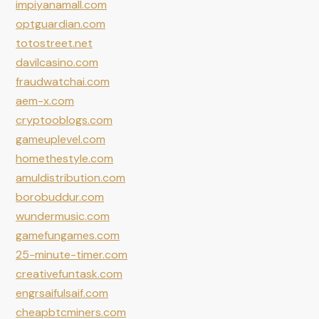
impiyanamall.com
optguardian.com
totostreet.net
davilcasino.com
fraudwatchai.com
aem-x.com
cryptooblogs.com
gameuplevel.com
homethestyle.com
amuldistribution.com
borobuddur.com
wundermusic.com
gamefungames.com
25-minute-timer.com
creativefuntask.com
engrsaifulsaif.com
cheapbtcminers.com