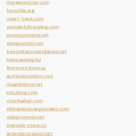
moraessoccer.com
forochile.org
chart-track.com
wonderfultraveling.com
promocioname.net
wimaxworld.com
freeonlinecricketgames.net
bestcashing.biz
firerestrictions.us
archiesbrooklyn.com
muambeiros.net
infozblog.com
chonbaihat.com
elblogdeoscargonzalez.com
webpromote.net
steroids-store.co
arteydecoracion.net