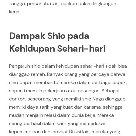
tangga, persahabatan, bahkan dalam lingkungan
kerja.
Dampak Shio pada
Kehidupan Sehari-hari
Pengaruh shio dalam kehidupan sehari-hari tidak bisa
dianggap remeh. Banyak orang yang percaya bahwa
shio dapat membantu mereka dalam berbagai aspek,
seperti memilih pekerjaan atau pasangan. Sebagai
contoh, seseorang yang memiliki shio Naga dianggap
memiliki daya tarik yang kuat dan karisma, sehingga
mudah menjalin relasi dalam dunia kerja. Mereka
sering berhasil dalam karir yang memerlukan
kepemimpinan dan inovasi. Di sisi lain, mereka yang