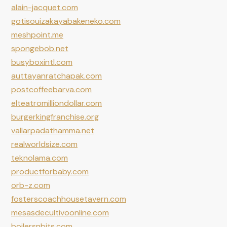
alain-jacquet.com
gotisouizakayabakeneko.com
meshpoint.me
spongebob.net
busyboxintl.com
auttayanratchapak.com
postcoffeebarva.com
elteatromilliondollar.com
burgerkingfranchise.org
vallarpadathamma.net
realworldsize.com
teknolama.com
productforbaby.com
orb-z.com
fosterscoachhousetavern.com
mesasdecultivoonline.com
boilersnbits.com